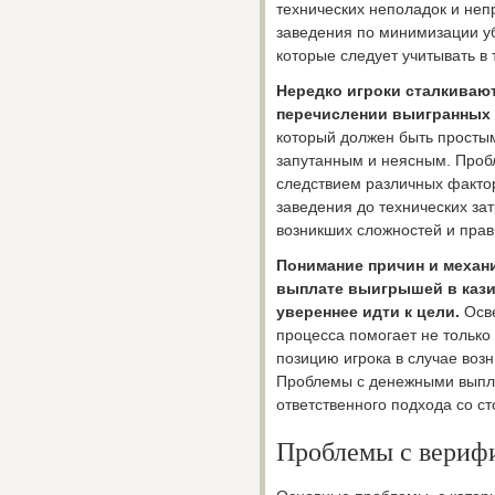
технических неполадок и неп
заведения по минимизации у
которые следует учитывать в 
Нередко игроки сталкивают
перечислении выигранных д
который должен быть просты
запутанным и неясным. Пробл
следствием различных фактор
заведения до технических за
возникших сложностей и пра
Понимание причин и механи
выплате выигрышей в кази
увереннее идти к цели.
Осве
процесса помогает не только
позицию игрока в случае воз
Проблемы с денежными выпла
ответственного подхода со ст
Проблемы с вериф