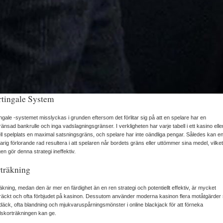
tingale System
ngale -systemet misslyckas i grunden eftersom det förlitar sig på att en spelare har en
änsad bankrulle och inga vadslagningsgränser. I verkligheten har varje tabell i ett kasino elle
ell spelplats en maximal satsningsgräns, och spelare har inte oändliga pengar. Således kan e
arig förlorande rad resultera i att spelaren når bordets gräns eller uttömmer sina medel, vilket
igen gör denna strategi ineffektiv.
träkning
äkning, medan den är mer en färdighet än en ren strategi och potentiellt effektiv, är mycket
äckt och ofta förbjudet på kasinon. Dessutom använder moderna kasinon flera motåtgärder
 däck, ofta blandning och mjukvaruspårningsmönster i online blackjack för att förneka
lskorträkningen kan ge.