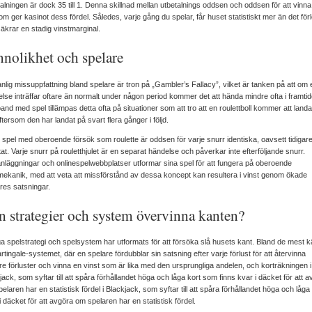
alningen är dock 35 till 1. Denna skillnad mellan utbetalnings oddsen och oddsen för att vinna
om ger kasinot dess fördel. Således, varje gång du spelar, får huset statistiskt mer än det för
äkrar en stadig vinstmarginal.
nnolikhet och spelare
nlig missuppfattning bland spelare är tron ​​på „Gambler’s Fallacy”, vilket är tanken på att om 
lse inträffar oftare än normalt under någon period kommer det att hända mindre ofta i framtid
nd med spel tillämpas detta ofta på situationer som att tro att en roulettboll kommer att land
eftersom den har landat på svart flera gånger i följd.
 spel med oberoende försök som roulette är oddsen för varje snurr identiska, oavsett tidigar
tat. Varje snurr på rouletthjulet är en separat händelse och påverkar inte efterföljande snurr.
nläggningar och onlinespelwebbplatser utformar sina spel för att fungera på oberoende
ekanik, med att veta att missförstånd av dessa koncept kan resultera i vinst genom ökade
res satsningar.
n strategier och system övervinna kanten?
 spelstrategi och spelsystem har utformats för att försöka slå husets kant. Bland de mest 
rtingale-systemet, där en spelare fördubblar sin satsning efter varje förlust för att återvinna
are förluster och vinna en vinst som är lika med den ursprungliga andelen, och korträkningen i
jack, som syftar till att spåra förhållandet höga och låga kort som finns kvar i däcket för att 
elaren har en statistisk fördel i Blackjack, som syftar till att spåra förhållandet höga och låga
i däcket för att avgöra om spelaren har en statistisk fördel.