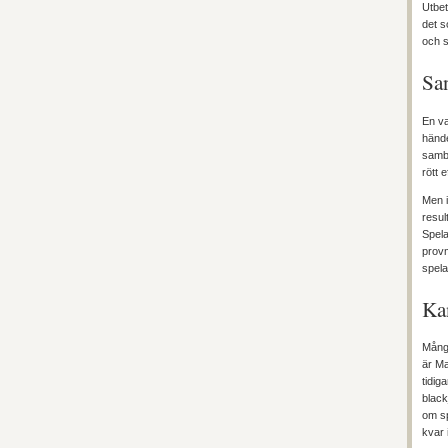
Utbet
det s
och s
Sa
En va
hände
samba
rött 
Men i
resul
Spela
provm
spela
Ka
Många
är Ma
tidig
black
om sp
kvar 