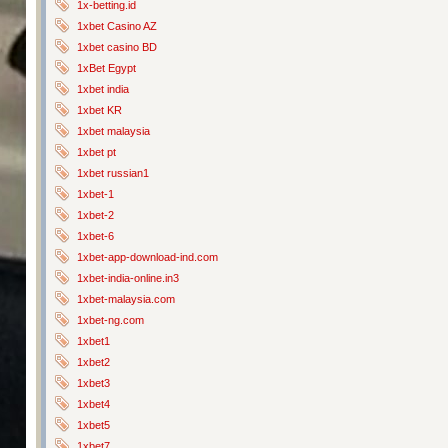
1x-betting.id
1xbet Casino AZ
1xbet casino BD
1xBet Egypt
1xbet india
1xbet KR
1xbet malaysia
1xbet pt
1xbet russian1
1xbet-1
1xbet-2
1xbet-6
1xbet-app-download-ind.com
1xbet-india-online.in3
1xbet-malaysia.com
1xbet-ng.com
1xbet1
1xbet2
1xbet3
1xbet4
1xbet5
1xbet7