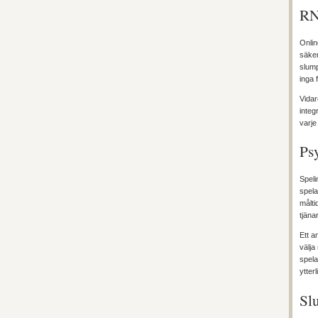
RN
Onli
säker
slump
inga 
Vidar
integ
varje
Psy
Speli
spela
målti
tjäna
Ett a
välja
spela
ytter
Sl