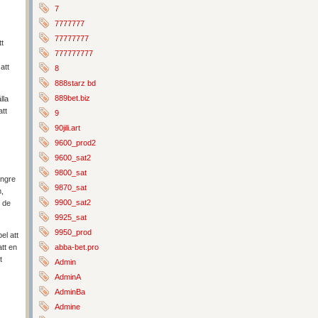
7
7777777
77777777
t
777777777
att
8
888starz bd
889bet.biz
lla
att
9
90jili.art
9600_prod2
9600_sat2
9800_sat
ängre
9870_sat
m,
9900_sat2
t de
9925_sat
9950_prod
el att
abba-bet.pro
att en
t
Admin
AdminA
AdminBa
Admine