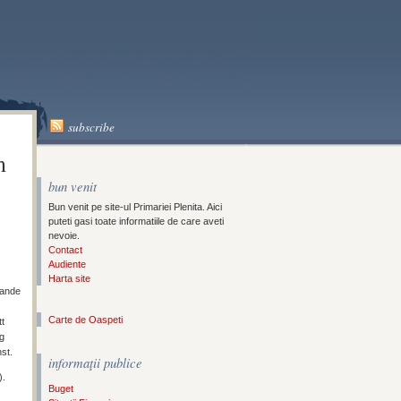
A
subscribe
m
bun venit
Bun venit pe site-ul Primariei Plenita. Aici
puteti gasi toate informatiile de care aveti
nevoie.
Contact
Audiente
Harta site
ande
Carte de Oaspeti
tt
ng
st.
informaţii publice
).
Buget