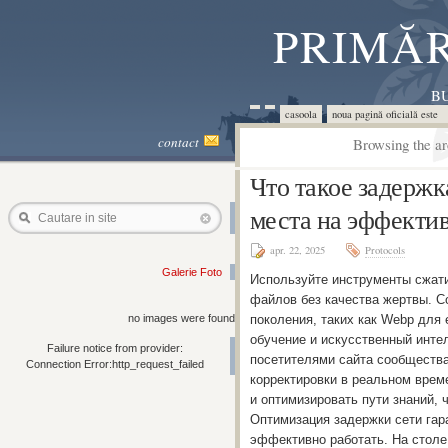
PRIMĂR
BU
casoola
noua pagină oficială este 
contact
Browsing the ar
Что такое задержк
места на эффектив
Cautare in site
apr. 22, 2025
Protocols
Galerie Foto
Используйте инструменты сжат
файлов без качества жертвы. 
no images were found
поколения, таких как Webp дл
обучение и искусственный инте
Failure notice from provider:
посетителями сайта сообщества
Connection Error:http_request_failed
корректировки в реальном врем
и оптимизировать пути знаний, 
Оптимизация задержки сети гара
эффективно работать. На столе