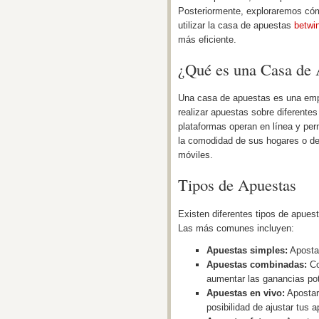
Posteriormente, exploraremos có
utilizar la casa de apuestas
betwi
más eficiente.
¿Qué es una Casa de 
Una casa de apuestas es una empre
realizar apuestas sobre diferente
plataformas operan en línea y per
la comodidad de sus hogares o des
móviles.
Tipos de Apuestas
Existen diferentes tipos de apues
Las más comunes incluyen:
Apuestas simples:
Apostar
Apuestas combinadas:
Co
aumentar las ganancias pot
Apuestas en vivo:
Apostar 
posibilidad de ajustar tus 