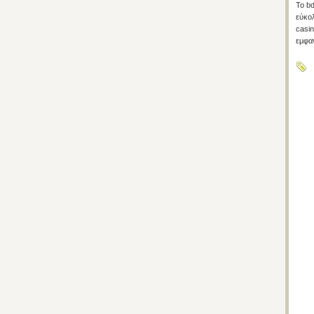
Το bd
εύκολ
casin
εμφαν