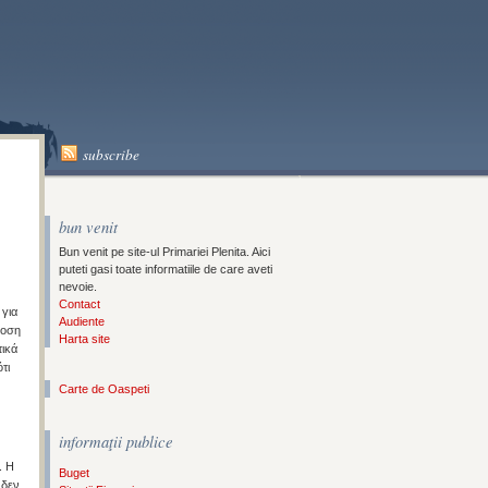
A
subscribe
bun venit
Bun venit pe site-ul Primariei Plenita. Aici
puteti gasi toate informatiile de care aveti
nevoie.
Contact
 για
Audiente
δοση
Harta site
τικά
τι
Carte de Oaspeti
informaţii publice
. Η
Buget
 δεν