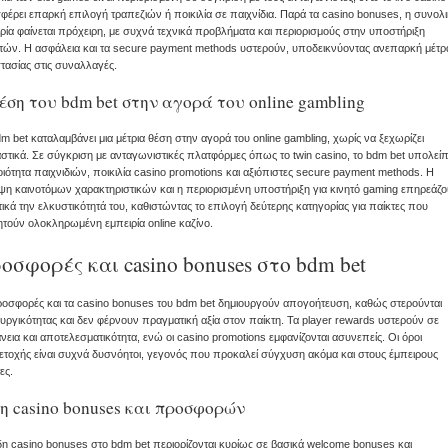
έρει επαρκή επιλογή τραπεζιών ή ποικιλία σε παιχνίδια. Παρά τα casino bonuses, η συνολ
ρία φαίνεται πρόχειρη, με συχνά τεχνικά προβλήματα και περιορισμούς στην υποστήριξη
τών. Η ασφάλεια και τα secure payment methods υστερούν, υποδεικνύοντας ανεπαρκή μέτρ
τασίας στις συναλλαγές.
έση του bdm bet στην αγορά του online gambling
m bet καταλαμβάνει μια μέτρια θέση στην αγορά του online gambling, χωρίς να ξεχωρίζει
στικά. Σε σύγκριση με ανταγωνιστικές πλατφόρμες όπως το twin casino, το bdm bet υπολείπ
ιότητα παιχνιδιών, ποικιλία casino promotions και αξιόπιστες secure payment methods. Η
ιψη καινοτόμων χαρακτηριστικών και η περιορισμένη υποστήριξη για κινητό gaming επηρεάζ
ικά την ελκυστικότητά του, καθιστώντας το επιλογή δεύτερης κατηγορίας για παίκτες που
τούν ολοκληρωμένη εμπειρία online καζίνο.
οσφορές και casino bonuses στο bdm bet
ροσφορές και τα casino bonuses του bdm bet δημιουργούν απογοήτευση, καθώς στερούνται
υργικότητας και δεν φέρνουν πραγματική αξία στον παίκτη. Τα player rewards υστερούν σε
νεια και αποτελεσματικότητα, ενώ οι casino promotions εμφανίζονται ασυνεπείς. Οι όροι
ετοχής είναι συχνά δυσνόητοι, γεγονός που προκαλεί σύγχυση ακόμα και στους έμπειρους
ες.
η casino bonuses και προσφορών
δη casino bonuses στο bdm bet περιορίζονται κυρίως σε βασικά welcome bonuses και