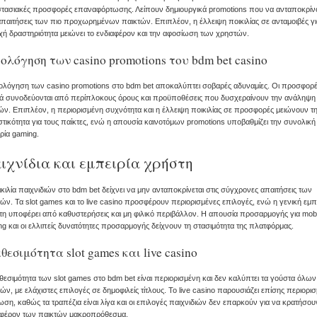
στασιακές προσφορές επαναφόρτωσης. Λείπουν δημιουργικά promotions που να ανταποκρίν
απαιτήσεις των πιο προχωρημένων παικτών. Επιπλέον, η έλλειψη ποικιλίας σε ανταμοιβές γι
χή δραστηριότητα μειώνει το ενδιαφέρον και την αφοσίωση των χρηστών.
ολόγηση των casino promotions του bdm bet casino
ιολόγηση των casino promotions στο bdm bet αποκαλύπτει σοβαρές αδυναμίες. Οι προσφορ
ά συνοδεύονται από περίπλοκους όρους και προϋποθέσεις που δυσχεραίνουν την ανάληψη
ών. Επιπλέον, η περιορισμένη συχνότητα και η έλλειψη ποικιλίας σε προσφορές μειώνουν τ
τικότητα για τους παίκτες, ενώ η απουσία καινοτόμων promotions υποβαθμίζει την συνολική
ρία gaming.
ιχνίδια και εμπειρία χρήστη
κιλία παιχνιδιών στο bdm bet δείχνει να μην ανταποκρίνεται στις σύγχρονες απαιτήσεις των
ών. Τα slot games και το live casino προσφέρουν περιορισμένες επιλογές, ενώ η γενική εμπ
τη υποφέρει από καθυστερήσεις και μη φιλικό περιβάλλον. Η απουσία προσαρμογής για mobi
g και οι ελλιπείς δυνατότητες προσαρμογής δείχνουν τη στασιμότητα της πλατφόρμας.
θεσιμότητα slot games και live casino
θεσιμότητα των slot games στο bdm bet είναι περιορισμένη και δεν καλύπτει τα γούστα όλω
ών, με ελάχιστες επιλογές σε δημοφιλείς τίτλους. Το live casino παρουσιάζει επίσης περιορι
ωση, καθώς τα τραπέζια είναι λίγα και οι επιλογές παιχνιδιών δεν επαρκούν για να κρατήσου
αφέρον των παικτών μακροπρόθεσμα.