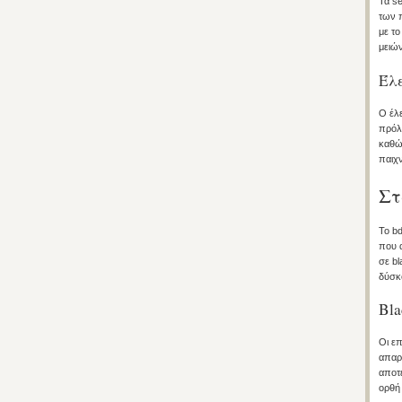
Τα s
των π
με το
μειών
Έλε
Ο έλε
πρόλ
καθώς
παιχν
Στ
Το bd
που α
σε bl
δύσκ
Bla
Οι επ
απαρα
αποτε
ορθή 