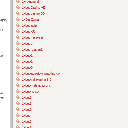
1x-betting.id
1xbet Casino AZ
1xbet casino BD
1xBet Egypt
οίηση
1xbet india
ία
1xbet KR
1xbet malaysia
1xbet pt
1xbet russian1
1xbet-1
ναι
1xbet-2
1xbet-6
1xbet-app-download-ind.com
1xbet-india-online.in3
1xbet-malaysia.com
1xbet-ng.com
των
1xbet1
νει
1xbet2
1xbet3
1xbet4
1xbet5
1xbet7