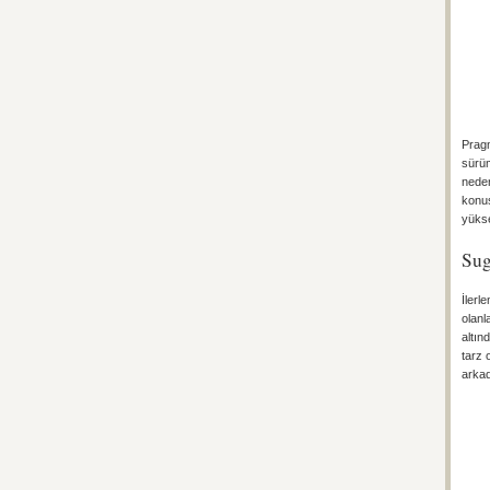
Pragm
sürüm
neden
konus
yükse
Sug
İlerl
olanl
altın
tarz
arkad