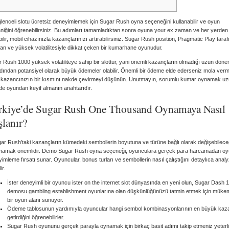
lenceli slotu ücretsiz deneyimlemek için Sugar Rush oyna seçeneğini kullanabilir ve oyun
iğini öğrenebilirsiniz. Bu adımları tamamladıktan sonra oyuna your ex zaman ve her yerden
bilir, mobil cihazınızla kazançlarınızı artırabilirsiniz. Sugar Rush position, Pragmatic Play tara
an ve yüksek volatilitesiyle dikkat çeken bir kumarhane oyunudur.
 Rush 1000 yüksek volatiliteye sahip bir slottur, yani önemli kazançların olmadığı uzun döne
dından potansiyel olarak büyük ödemeler olabilir. Önemli bir ödeme elde ederseniz mola ver
 kazancınızın bir kısmını nakde çevirmeyi düşünün. Unutmayın, sorumlu kumar oynamak u
e oyundan keyif almanın anahtarıdır.
rkiye’de Sugar Rush One Thousand Oynamaya Nasıl
şlanır?
ar Rush’taki kazançların kümedeki sembollerin boyutuna ve türüne bağlı olarak değişebilece
mamak önemlidir. Demo Sugar Rush oyna seçeneği, oyunculara gerçek para harcamadan o
imleme fırsatı sunar. Oyuncular, bonus turları ve sembollerin nasıl çalıştığını detaylıca anal
ir.
İster deneyimli bir oyuncu ister on the internet slot dünyasında en yeni olun, Sugar Dash 
demosu gambling establishment oyunlarına olan düşkünlüğünüzü tatmin etmek için mük
bir oyun alanı sunuyor.
Ödeme tablosunun yardımıyla oyuncular hangi sembol kombinasyonlarının en büyük kaz
getirdiğini öğrenebilirler.
Sugar Rush oyununu gerçek parayla oynamak için birkaç basit adımı takip etmeniz yeterlid