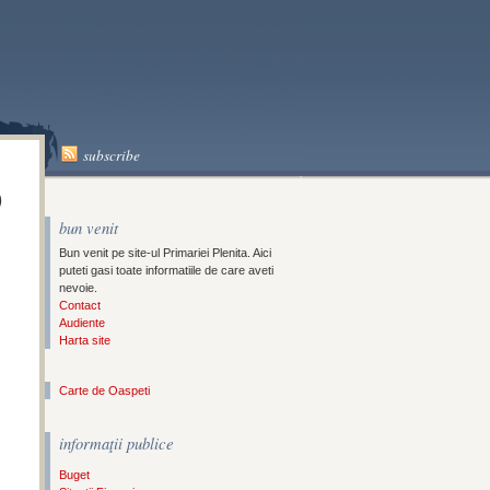
A
subscribe
0
bun venit
Bun venit pe site-ul Primariei Plenita. Aici
puteti gasi toate informatiile de care aveti
nevoie.
Contact
Audiente
Harta site
Carte de Oaspeti
informaţii publice
Buget