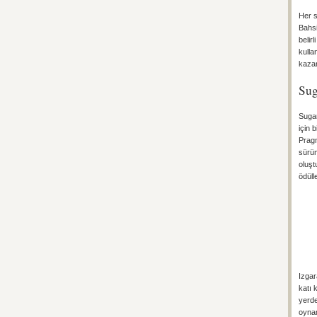
Her s
Bahsi
belir
kulla
kazan
Sug
Sugar
için 
Pragm
sürüm
oluşt
ödüll
Izgar
katı 
yerde
oynam