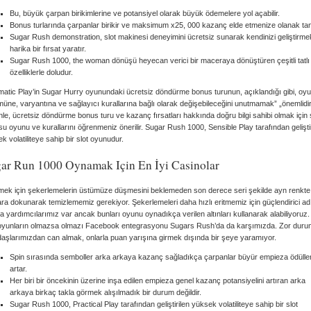
Bu, büyük çarpan birikimlerine ve potansiyel olarak büyük ödemelere yol açabilir.
Bonus turlarında çarpanlar birikir ve maksimum x25, 000 kazanç elde etmenize olanak tan
Sugar Rush demonstration, slot makinesi deneyimini ücretsiz sunarak kendinizi geliştirmek
harika bir fırsat yaratır.
Sugar Rush 1000, the woman dönüşü heyecan verici bir maceraya dönüştüren çeşitli tatlı
özelliklerle doludur.
atic Play’in Sugar Hurry oyunundaki ücretsiz döndürme bonus turunun, açıklandığı gibi, oy
üne, varyantına ve sağlayıcı kurallarına bağlı olarak değişebileceğini unutmamak” „önemlidir
le, ücretsiz döndürme bonus turu ve kazanç fırsatları hakkında doğru bilgi sahibi olmak için
u oyunu ve kurallarını öğrenmeniz önerilir. Sugar Rush 1000, Sensible Play tarafından geliştir
k volatiliteye sahip bir slot oyunudur.
ar Run 1000 Oynamak Için En İyi Casinolar
emek için şekerlemelerin üstümüze düşmesini beklemeden son derece seri şekilde ayn renkte
ara dokunarak temizlememiz gerekiyor. Şekerlemeleri daha hızlı eritmemiz için güçlendirici ad
da yardımcılarımız var ancak bunları oyunu oynadıkça verilen altınları kullanarak alabiliyoruz.
 oyunların olmazsa olmazı Facebook entegrasyonu Sugars Rush’da da karşımızda. Zor dur
aşlarımızdan can almak, onlarla puan yarışına girmek dışında bir şeye yaramıyor.
Spin sırasında semboller arka arkaya kazanç sağladıkça çarpanlar büyür empieza ödülle
artar.
Her biri bir öncekinin üzerine inşa edilen empieza genel kazanç potansiyelini artıran arka
arkaya birkaç takla görmek alışılmadık bir durum değildir.
Sugar Rush 1000, Practical Play tarafından geliştirilen yüksek volatiliteye sahip bir slot