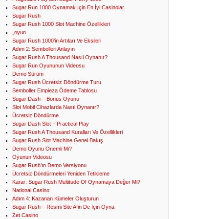
Sugar Run 1000 Oynamak Için En İyi Casinolar
Sugar Rush
Sugar Rush 1000 Slot Machine Özellikleri
„oyun
Sugar Rush 1000’in Artıları Ve Eksileri
Adım 2: Sembolleri Anlayın
Sugar Rush A Thousand Nasıl Oynanır?
Sugar Run Oyununun Videosu
Demo Sürüm
Sugar Rush Ücretsiz Döndürme Turu
Semboller Empieza Ödeme Tablosu
Sugar Dash – Bonus Oyunu
Slot Mobil Cihazlarda Nasıl Oynanır?
Ücretsiz Döndürme
Sugar Dash Slot – Practical Play
Sugar Rush A Thousand Kuralları Ve Özellikleri
Sugar Rush Slot Machine Genel Bakış
Demo Oyunu Önemli Mi?
Oyunun Videosu
Sugar Rush’ın Demo Versiyonu
Ücretsiz Döndürmeleri Yeniden Tetikleme
Karar: Sugar Rush Multitude Of Oynamaya Değer Mi?
National Casino
Adım 4: Kazanan Kümeler Oluşturun
Sugar Rush – Resmi Site Afin De Için Oyna
Zet Casino