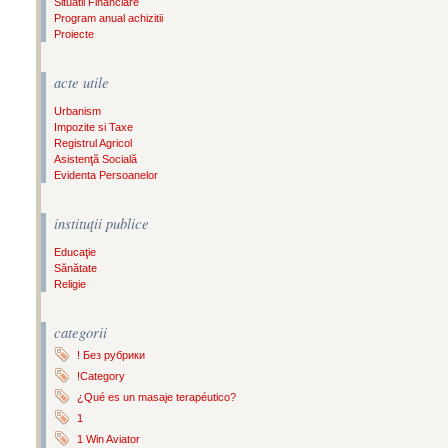
Situatii Financiare
Program anual achizitii
Proiecte
acte utile
Urbanism
Impozite si Taxe
Registrul Agricol
Asistenţă Socială
Evidenta Persoanelor
instituţii publice
Educaţie
Sănătate
Religie
categorii
! Без рубрики
!Category
¿Qué es un masaje terapéutico?
1
1 Win Aviator