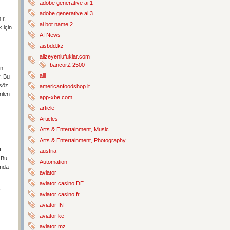
adobe generative ai 1
adobe generative ai 3
ır.
ai bot name 2
 için
AI News
aisbdd.kz
alizeyeniufuklar.com
bancorZ 2500
un
alll
. Bu
 söz
americanfoodshop.it
ilen
app-xbe.com
article
Articles
Arts & Entertainment, Music
Arts & Entertainment, Photography
ı
austria
 Bu
Automation
umda
aviator
aviator casino DE
r
aviator casino fr
aviator IN
aviator ke
aviator mz