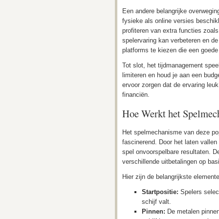
Een andere belangrijke overweging
fysieke als online versies beschik
profiteren van extra functies zoa
spelervaring kan verbeteren en de
platforms te kiezen die een goede
Tot slot, het tijdmanagement spee
limiteren en houd je aan een budg
ervoor zorgen dat de ervaring leuk 
financiën.
Hoe Werkt het Spelmec
Het spelmechanisme van deze popu
fascinerend. Door het laten vallen
spel onvoorspelbare resultaten. De
verschillende uitbetalingen op basi
Hier zijn de belangrijkste elemen
Startpositie:
Spelers selec
schijf valt.
Pinnen:
De metalen pinnen 