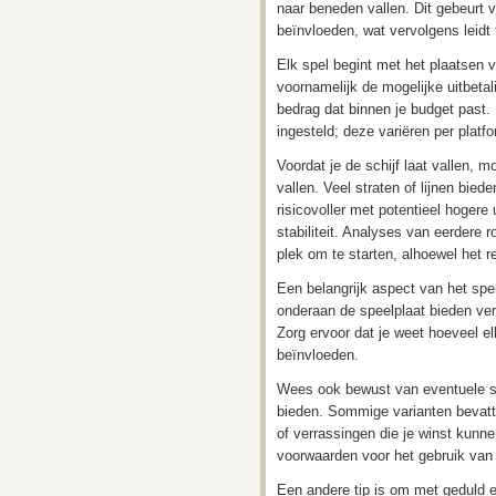
naar beneden vallen. Dit gebeurt v
beïnvloeden, wat vervolgens leidt 
Elk spel begint met het plaatsen 
voornamelijk de mogelijke uitbeta
bedrag dat binnen je budget past. 
ingesteld; deze variëren per platf
Voordat je de schijf laat vallen, m
vallen. Veel straten of lijnen bie
risicovoller met potentieel hogere 
stabiliteit. Analyses van eerdere 
plek om te starten, alhoewel het resu
Een belangrijk aspect van het spel
onderaan de speelplaat bieden ve
Zorg ervoor dat je weet hoeveel el
beïnvloeden.
Wees ook bewust van eventuele sp
bieden. Sommige varianten bevatt
of verrassingen die je winst kunn
voorwaarden voor het gebruik van 
Een andere tip is om met geduld e