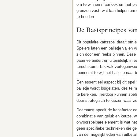
om te winnen maar ook om het plez
grenzen vast, wat kan helpen om 
te houden.
De Basisprincipes van
Dit populaire kansspel draait om
Spelers laten een balletje vallen 
zich door een reeks pinnen. Deze p
baan verandert en uiteindelijk i
terechtkomt. Elk vak vertegenwoor
toeneemt terwijl het balletje naar 
Een essentieel aspect bij dit spel
balletje wordt losgelaten, des te
te bereiken. Hierdoor kunnen spel
door strategisch te kiezen waar ze 
Daarnaast speelt de kansfactor ee
combinatie van geluk en keuze, wa
onvoorspelbare element is wat het 
geen specifieke technieken die g
van de mogelijkheden van uitbetal