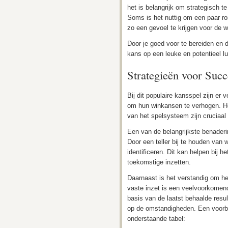
het is belangrijk om strategisch te
Soms is het nuttig om een paar ro
zo een gevoel te krijgen voor de w
Door je goed voor te bereiden en d
kans op een leuke en potentieel lu
Strategieën voor Succ
Bij dit populaire kansspel zijn er
om hun winkansen te verhogen. He
van het spelsysteem zijn cruciaa
Een van de belangrijkste benaderi
Door een teller bij te houden van
identificeren. Dit kan helpen bij
toekomstige inzetten.
Daarnaast is het verstandig om het
vaste inzet is een veelvoorkomen
basis van de laatst behaalde resu
op de omstandigheden. Een voorbe
onderstaande tabel: