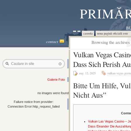
PRIMĂR
BU
casoola
noua pagină oficială este 
contact
Browsing the archives 
Vulkan Vegas Casin
Dass Sich Perish Au
Cautare in site
aug. 12, 2025
vulkan vegas germ
Galerie Foto
Bitte Um Hilfe, Vu
Nicht Aus”
no images were found
Failure notice from provider:
Connection Error:http_request_failed
Conte
Vulkan Las Vegas Casino – Je
Dass Einander Die Auszahlun