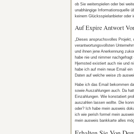
ob Sie weiterspielen oder bei weit
unabhängige Informationsquelle üb
keinem Glücksspielanbieter oder ir
Auf Expire Antwort Vo
„Dieses anspruchsvolles Projekt, 
verantwortungsvollsten Unterneh
und ihnen jene Anerkennung zuko
habe nie und nimmer nachgefragt 
Hjemsted existiert auch nie und n
habe ich auf mein neue Email ein
Daten auf welche weise zb auswe
Habe ich das Email bekommen das a
sowie Auszahlungen auch. Da hatt
Einzahlungen. Wie konstatiert pro
auszahlen lassen wollte. Die konn
oder? Ich habe mein ausweis dokum
ich wie perish formel mein ausweis
mein ausweis bankkarte alles mög
Erhalten Sie Von De