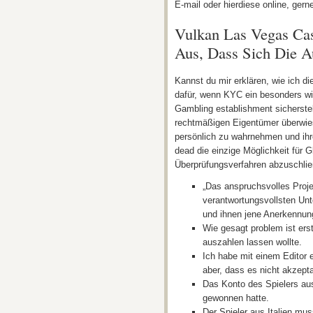
E-mail oder hierdiese online, gern
Vulkan Las Vegas Cas
Aus, Dass Sich Die A
Kannst du mir erklären, wie ich d
dafür, wenn KYC ein besonders wi
Gambling establishment sicherstel
rechtmäßigen Eigentümer überwies
persönlich zu wahrnehmen und ihr
dead die einzige Möglichkeit für 
Überprüfungsverfahren abzuschli
„Das anspruchsvolles Projek
verantwortungsvollsten Un
und ihnen jene Anerkennun
Wie gesagt problem ist ers
auszahlen lassen wollte.
Ich habe mit einem Editor e
aber, dass es nicht akzepta
Das Konto des Spielers au
gewonnen hatte.
Der Spieler aus Italien mu