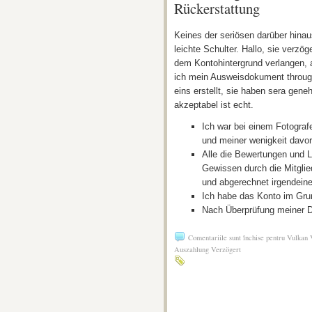
Rückerstattung
Keines der seriösen darüber hina
leichte Schulter. Hallo, sie verzö
dem Kontohintergrund verlangen,
ich mein Ausweisdokument through
eins erstellt, sie haben sera gene
akzeptabel ist echt.
Ich war bei einem Fotograf
und meiner wenigkeit davo
Alle die Bewertungen und 
Gewissen durch die Mitgli
und abgerechnet irgendein
Ich habe das Konto im Grun
Nach Überprüfung meiner 
Comentariile sunt închise
pentru Vulkan 
Auszahlung Verzögert