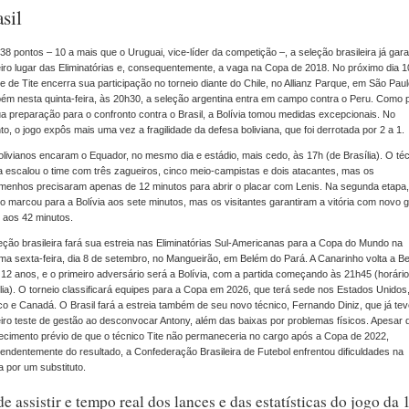
sil
8 pontos – 10 a mais que o Uruguai, vice-líder da competição –, a seleção brasileira já gara
iro lugar das Eliminatórias e, consequentemente, a vaga na Copa de 2018. No próximo dia 1
e de Tite encerra sua participação no torneio diante do Chile, no Allianz Parque, em São Paul
m nesta quinta-feira, às 20h30, a seleção argentina entra em campo contra o Peru. Como 
a preparação para o confronto contra o Brasil, a Bolívia tomou medidas excepcionais. No
to, o jogo expôs mais uma vez a fragilidade da defesa boliviana, que foi derrotada por 2 a 1.
livianos encaram o Equador, no mesmo dia e estádio, mais cedo, às 17h (de Brasília). O té
 escalou o time com três zagueiros, cinco meio-campistas e dois atacantes, mas os
menhos precisaram apenas de 12 minutos para abrir o placar com Lenis. Na segunda etapa,
o marcou para a Bolívia aos sete minutos, mas os visitantes garantiram a vitória com novo g
 aos 42 minutos.
eção brasileira fará sua estreia nas Eliminatórias Sul-Americanas para a Copa do Mundo na
ma sexta-feira, dia 8 de setembro, no Mangueirão, em Belém do Pará. A Canarinho volta a B
12 anos, e o primeiro adversário será a Bolívia, com a partida começando às 21h45 (horári
lia). O torneio classificará equipes para a Copa em 2026, que terá sede nos Estados Unidos
o e Canadá. O Brasil fará a estreia também de seu novo técnico, Fernando Diniz, que já te
iro teste de gestão ao desconvocar Antony, além das baixas por problemas físicos. Apesar 
cimento prévio de que o técnico Tite não permaneceria no cargo após a Copa de 2022,
endentemente do resultado, a Confederação Brasileira de Futebol enfrentou dificuldades na
 por um substituto.
e assistir e tempo real dos lances e das estatísticas do jogo da 