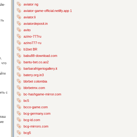
aviator ng
айв-
aviator-game-official.netlify.app 1
aviator.li
сть
aviatordeposit.in
avito
azino-777ru
azino777-ru
b1bet BR
babu88-download.com
,
bantu-bet.co.ao2
 что
barbarafrigeriogallery.it
айте
batery.org.in3
bbrbet colombia
bbrbetmx.com
ить с
bc-hashgame-mirror.com
bc5
bcco-game.com
bcg-germany.com
 ваш
bcg-id.com
вие
bcg-mirrors.com
bcg5