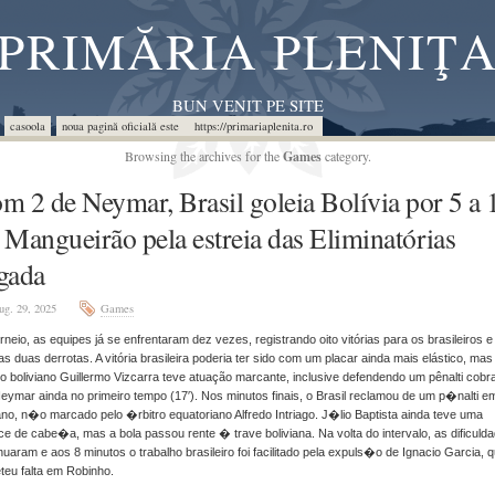
PRIMĂRIA PLENIŢ
BUN VENIT PE SITE
casoola
noua pagină oficială este https://primariaplenita.ro
Browsing the archives for the
Games
category.
m 2 de Neymar, Brasil goleia Bolívia por 5 a 
 Mangueirão pela estreia das Eliminatórias
gada
ug. 29, 2025
Games
rneio, as equipes já se enfrentaram dez vezes, registrando oito vitórias para os brasileiros e
s duas derrotas. A vitória brasileira poderia ter sido com um placar ainda mais elástico, mas
ro boliviano Guillermo Vizcarra teve atuação marcante, inclusive defendendo um pênalti cobr
eymar ainda no primeiro tempo (17′). Nos minutos finais, o Brasil reclamou de um p�nalti e
no, n�o marcado pelo �rbitro equatoriano Alfredo Intriago. J�lio Baptista ainda teve uma
e de cabe�a, mas a bola passou rente � trave boliviana. Na volta do intervalo, as dificuld
nuaram e aos 8 minutos o trabalho brasileiro foi facilitado pela expuls�o de Ignacio Garcia, 
eu falta em Robinho.