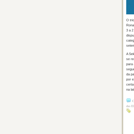
O tri
Ronal
3 a 2
dispu
categ
sete
A Sel
se re
para 
segun
da pa
por e
certa
na la
C
das E