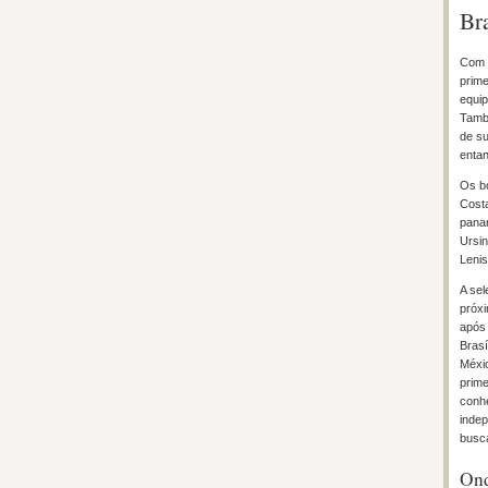
Bra
Com 3
prime
equip
També
de su
entan
Os bo
Costa
pana
Ursin
Lenis
A sel
próxi
após 
Brasí
Méxic
prime
conhe
indep
busca
Ond