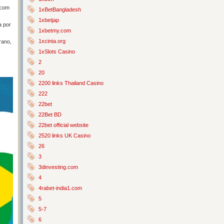
 com
1xBetBangladesh
1xbetjap
a por
1xbetmy.com
1xcinta.org
rano,
1xSlots Casino
2
20
2200 links Thailand Casino
222
22bet
22Bet BD
22bet official website
2520 links UK Casino
26
3
3dinvesting.com
4
4rabet-india1.com
5
5-7
6