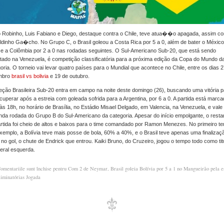
o Robinho, Luis Fabiano e Diego, destaque contra o Chile, teve atua��o apagada, assim c
dinho Ga�cho. No Grupo C, o Brasil goleou a Costa Rica por 5 a 0, além de bater o México
 e a Colômbia por 2 a 0 nas rodadas seguintes. O Sul-Americano Sub-20, que está sendo
tado na Venezuela, é competição classificatória para a próxima edição da Copa do Mundo d
oria. O torneio vai levar quatro países para o Mundial que acontece no Chile, entre os dias 
mbro
brasil vs bolivia
e 19 de outubro.
eção Brasileira Sub-20 entra em campo na noite deste domingo (26), buscando uma vitória p
cuperar após a estreia com goleada sofrida para a Argentina, por 6 a 0. A partida está marc
às 18h, no horário de Brasília, no Estádio Misael Delgado, em Valencia, na Venezuela, e vale
da rodada do Grupo B do Sul-Americano da categoria. Apesar do início empolgante, o resta
rtida foi cheio de altos e baixos para o time comandado por Ramon Menezes. No primeiro t
xemplo, a Bolívia teve mais posse de bola, 60% a 40%, e o Brasil teve apenas uma finalizaç
 no gol, o chute de Endrick que entrou. Kaiki Bruno, do Cruzeiro, jogou o tempo todo como tit
teral esquerda.
omentariile sunt închise
pentru Com 2 de Neymar, Brasil goleia Bolívia por 5 a 1 no Mangueirão pela e
liminatórias Jogada