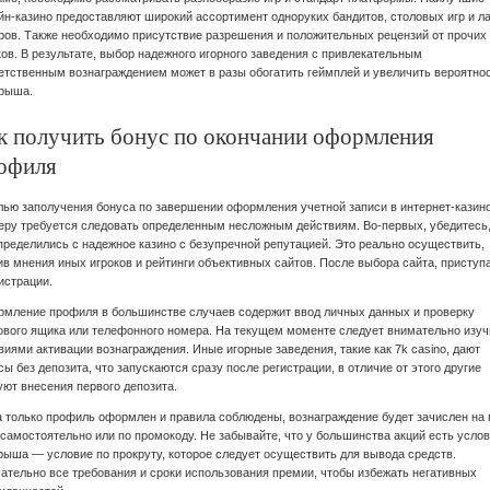
йн-казино предоставляют широкий ассортимент одноруких бандитов, столовых игр и л
ров. Также необходимо присутствие разрешения и положительных рецензий от прочих
ков. В результате, выбор надежного игорного заведения с привлекательным
етственным вознаграждением может в разы обогатить геймплей и увеличить вероятно
рыша.
к получить бонус по окончании оформления
офиля
лью заполучения бонуса по завершении оформления учетной записи в интернет-казино
еру требуется следовать определенным несложным действиям. Во-первых, убедитесь,
пределились с надежное казино с безупречной репутацией. Это реально осуществить,
ив мнения иных игроков и рейтинги объективных сайтов. После выбора сайта, приступ
гистрации.
мление профиля в большинстве случаев содержит ввод личных данных и проверку
ового ящика или телефонного номера. На текущем моменте следует внимательно изуч
виями активации вознаграждения. Иные игорные заведения, такие как 7k casino, дают
сы без депозита, что запускаются сразу после регистрации, в отличие от этого другие
уют внесения первого депозита.
а только профиль оформлен и правила соблюдены, вознаграждение будет зачислен на
 самостоятельно или по промокоду. Не забывайте, что у большинства акций есть усло
рыша — условие по прокруту, которое следует осуществить для вывода средств.
ательно все требования и сроки использования премии, чтобы избежать негативных