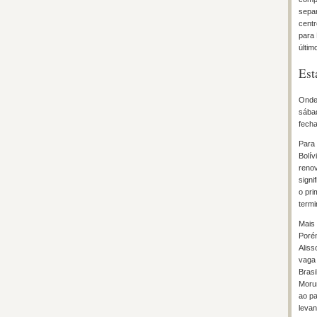
separ
centr
para 
últim
Est
Onde 
sábad
fecha
Para 
Bolív
renov
signi
o pri
term
Mais 
Porém
Aliss
vaga 
Brasi
Morum
ao pa
levan