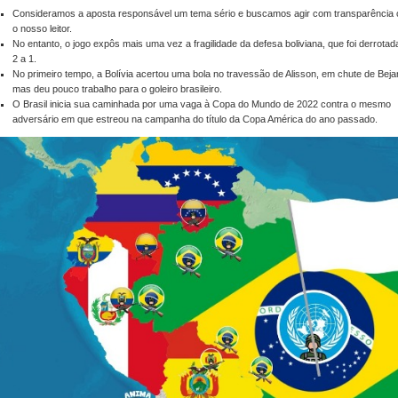
Consideramos a aposta responsável um tema sério e buscamos agir com transparência
o nosso leitor.
No entanto, o jogo expôs mais uma vez a fragilidade da defesa boliviana, que foi derrotad
2 a 1.
No primeiro tempo, a Bolívia acertou uma bola no travessão de Alisson, em chute de Beja
mas deu pouco trabalho para o goleiro brasileiro.
O Brasil inicia sua caminhada por uma vaga à Copa do Mundo de 2022 contra o mesmo
adversário em que estreou na campanha do título da Copa América do ano passado.