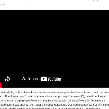
ada
riatividade, os brasileiros foram facilmente marcados pelos bolivianos. Após o duelo contra 
ia, o Brasil folga na próxima rodada, e volta a campo na quinta-feira (30), quando enfrenta o
or, e encerra a participação na primeira fase no sábado, contra a Colômbia. Os times se
ntam dentro das chaves, com quatro partidas para cada. Dos convocados para este início d
tição, quatro atletas sequer viajaram para São Paulo e ficaram em La Paz treinando