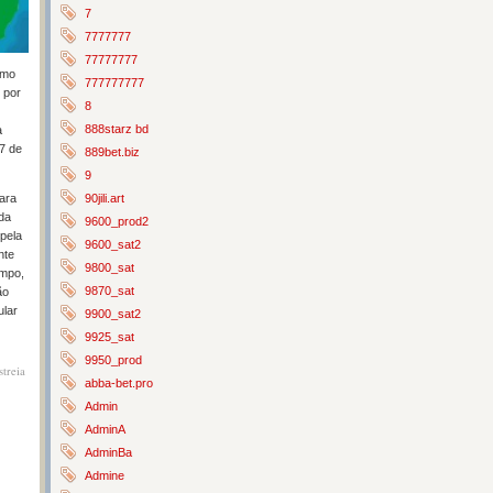
7
7777777
77777777
omo
777777777
 por
8
888starz bd
a
27 de
889bet.biz
9
90jili.art
ara
ada
9600_prod2
 pela
9600_sat2
nte
9800_sat
empo,
9870_sat
ão
ular
9900_sat2
9925_sat
9950_prod
streia
abba-bet.pro
Admin
AdminA
AdminBa
Admine