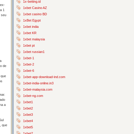
1x-betting.id
 ex-
1xbet Casino AZ
a 1
1xbet casino BD
m seu
1xBet Egypt
1xbet india
1xbet KR
1xbet malaysia
1xbet pt
1xbet russian1
1xbet-1
 a
1xbet-2
do de
1xbet-6
é que
1xbet-app-download-ind.com
os
1xbet-india-online.in3
1xbet-malaysia.com
mar.
1xbet-ng.com
rado
1xbet1
ha a
1xbet2
1xbet3
Sul
1xbet4
, que
1xbet5
1xbet7