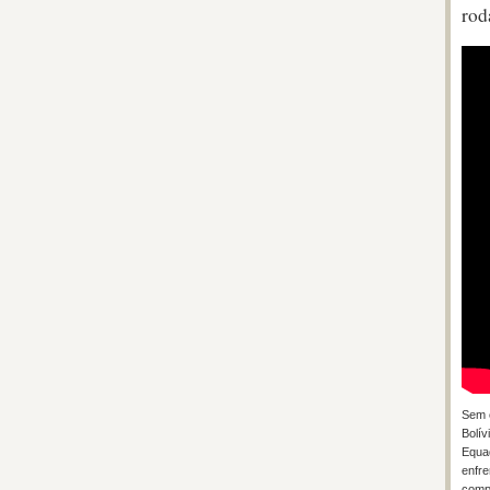
rod
Sem c
Bolív
Equad
enfre
compe