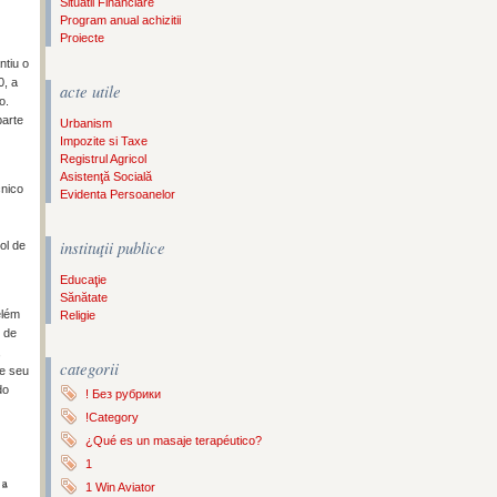
Situatii Financiare
Program anual achizitii
Proiecte
ntiu o
0, a
acte utile
o.
parte
Urbanism
Impozite si Taxe
Registrul Agricol
Asistenţă Socială
cnico
Evidenta Persoanelor
instituţii publice
ol de
Educaţie
Sănătate
elém
Religie
o de
,
categorii
ve seu
do
! Без рубрики
!Category
¿Qué es un masaje terapéutico?
1
1ª
1 Win Aviator