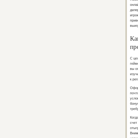
онла
диле
игро
прив
выиг
Ка
пр
С це
гейм
вы о
изуч
к ре
Офор
почт
усло
бону
треб
Когд
счет
отыг
Вним