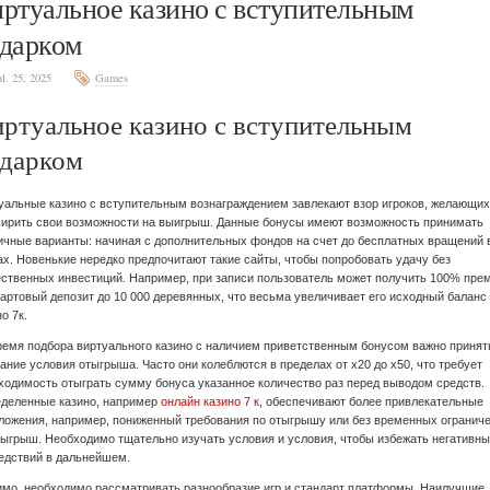
ртуальное казино с вступительным
дарком
ul. 25, 2025
Games
ртуальное казино с вступительным
дарком
уальные казино с вступительным вознаграждением завлекают взор игроков, желающих
ирить свои возможности на выигрыш. Данные бонусы имеют возможность принимать
ичные варианты: начиная с дополнительных фондов на счет до бесплатных вращений 
ах. Новенькие нередко предпочитают такие сайты, чтобы попробовать удачу без
ственных инвестиций. Например, при записи пользователь может получить 100% пре
тартовый депозит до 10 000 деревянных, что весьма увеличивает его исходный баланс
о 7к.
ремя подбора виртуального казино с наличием приветственным бонусом важно принят
ание условия отыгрыша. Часто они колеблются в пределах от x20 до x50, что требует
ходимость отыграть сумму бонуса указанное количество раз перед выводом средств.
деленные казино, например
онлайн казино 7 к
, обеспечивают более привлекательные
ложения, например, пониженный требования по отыгрышу или без временных огранич
тыгрыш. Необходимо тщательно изучать условия и условия, чтобы избежать негативн
едствий в дальнейшем.
мо, необходимо рассматривать разнообразие игр и стандарт платформы. Наилучшие