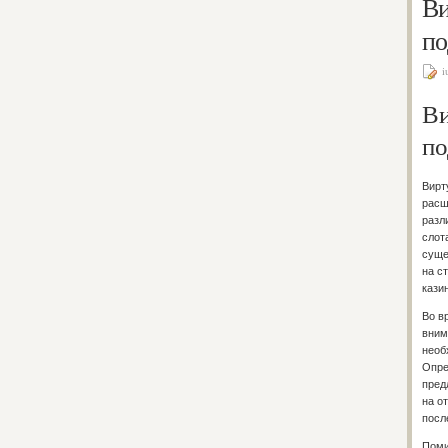
Ви
по
i
Ви
по
Вирт
расш
разл
слот
суще
на с
казин
Во в
вним
необ
Опре
пред
на о
посл
Поми