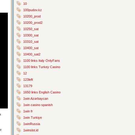
10
100pudov.kz
10200_prod
10200_prod2
10250_sat
10300_sat
10310_sat
10400_sat
10400_sat2
1100 links Italy OnlyFans
1100 links Turkey Casino
12
123left
13179
1650 links English Casino
1win Azərbaycan
1win casino spanish
1win fr
a
1win Turkiye
1winRussia
e
1winslot.id