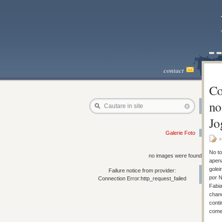
contact
Co
no
Cautare in site
Jo
Galerie Foto
a
No to
no images were found
apena
golei
Failure notice from provider:
por N
Connection Error:http_request_failed
Fabia
chanc
conti
comet