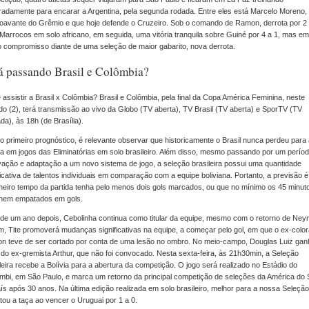
adamente para encarar a Argentina, pela segunda rodada. Entre eles está Marcelo Moreno,
oavante do Grêmio e que hoje defende o Cruzeiro. Sob o comando de Ramon, derrota por 2 
Marrocos em solo africano, em seguida, uma vitória tranquila sobre Guiné por 4 a 1, mas e
o compromisso diante de uma seleção de maior gabarito, nova derrota.
á passando Brasil e Colômbia?
assistir a Brasil x Colômbia? Brasil e Colômbia, pela final da Copa América Feminina, neste
o (2), terá transmissão ao vivo da Globo (TV aberta), TV Brasil (TV aberta) e SporTV (TV
da), às 18h (de Brasília).
o primeiro prognóstico, é relevante observar que historicamente o Brasil nunca perdeu para
ia em jogos das Eliminatórias em solo brasileiro. Além disso, mesmo passando por um perío
ação e adaptação a um novo sistema de jogo, a seleção brasileira possui uma quantidade
ficativa de talentos individuais em comparação com a equipe boliviana. Portanto, a previsão 
meiro tempo da partida tenha pelo menos dois gols marcados, ou que no mínimo os 45 minut
inem empatados em gols.
de um ano depois, Cebolinha continua como titular da equipe, mesmo com o retorno de Ney
, Tite promoverá mudanças significativas na equipe, a começar pelo gol, em que o ex-colo
on teve de ser cortado por conta de uma lesão no ombro. No meio-campo, Douglas Luiz gan
do ex-gremista Arthur, que não foi convocado. Nesta sexta-feira, às 21h30min, a Seleção
leira recebe a Bolívia para a abertura da competição. O jogo será realizado no Estádio do
bi, em São Paulo, e marca um retorno da principal competição de seleções da América do 
ís após 30 anos. Na última edição realizada em solo brasileiro, melhor para a nossa Seleção
tou a taça ao vencer o Uruguai por 1 a 0.