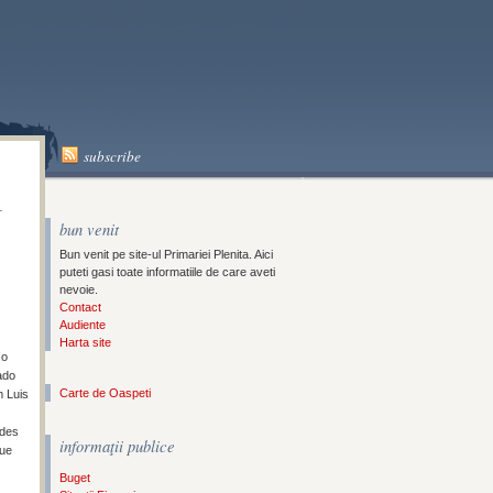
A
subscribe
1
bun venit
Bun venit pe site-ul Primariei Plenita. Aici
puteti gasi toate informatiile de care aveti
nevoie.
Contact
Audiente
Harta site
 o
ado
Carte de Oaspeti
m Luis
ades
informaţii publice
que
Buget