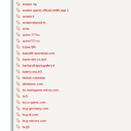
aviator ng
aviator-game-official.netlify.app 1
aviator.li
aviatordeposit.in
avito
azino-777ru
azino777-ru
b1bet BR
babu88-download.com
bantu-bet.co.ao2
barbarafrigeriogallery.it
batery.org.in3
bbrbet colombia
bbrbetmx.com
bc-hashgame-mirror.com
bc5
bcco-game.com
bcg-germany.com
bcg-id.com
bcg-mirrors.com
bcg5