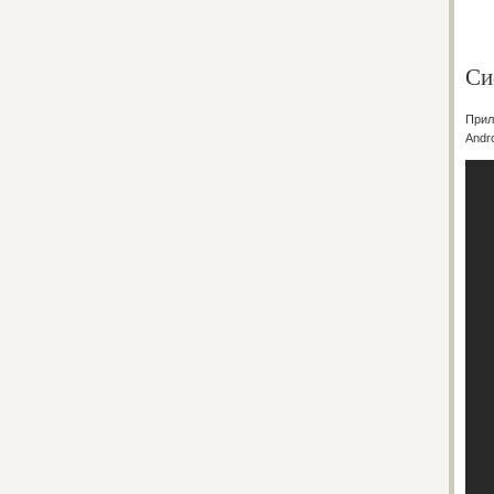
Си
Прил
Andr