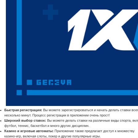
Быстрая регистрация:
Вы можете зарегистрироваться и начать делать ставки всег
несколько минут. Процесс регистрации в приложении очень прост!
Широкий выбор ставок:
Вы можете делать ставки на различные виды спорта, вк
футбол, теннис, баскетбол и много других дисциплин.
Казино и игровые автоматы:
Приложение также предлагает доступ к множеству
казино-игр, включая слоты, покер и другие популярные игры.