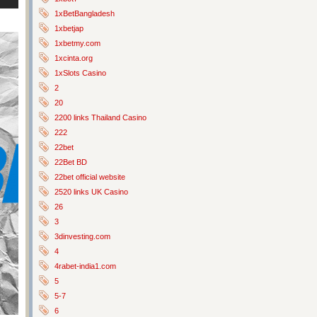
1xBetBangladesh
1xbetjap
1xbetmy.com
1xcinta.org
1xSlots Casino
2
20
2200 links Thailand Casino
222
22bet
22Bet BD
22bet official website
2520 links UK Casino
26
3
3dinvesting.com
4
4rabet-india1.com
5
5-7
6