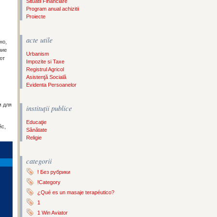
Situatii Financiare
Program anual achizitii
Proiecte
acte utile
но,
ние
Urbanism
ют
Impozite si Taxe
Registrul Agricol
Asistenţă Socială
Evidenta Persoanelor
м для
instituţii publice
Educaţie
йс,
Sănătate
Religie
categorii
! Без рубрики
!Category
¿Qué es un masaje terapéutico?
1
1 Win Aviator