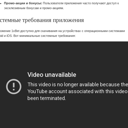
Промо-акции и бонусы:
Пользователи приложения часто получают доступ к
эксклюзивным бонусам и промо-акциям.
стемные требования приложения
ожение 1xBet доступно для скачивания на устройствах с операционными системами
oid и iOS. Вот минимальные системные требования: