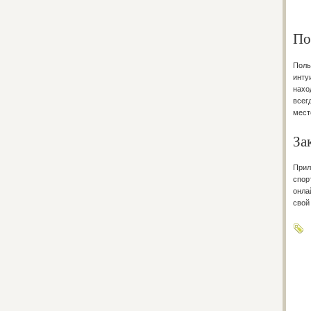
По
Поль
инту
нахо
всег
мест
За
Прил
спор
онла
свой