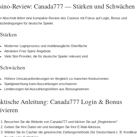
sino-Review: Canada777 — Stärken und Schwächen
r Abschnitt liefert eine kompakte Review des Casinos mit Fokus auf Login, Bonus und
zbedingungen für deutsche Spieler.
 Stärken
Moderner Loginprozess und mobiletaugliche Oberfläche
Attraktive Free Spins-Angebote
Viele Slot-Provider, die für deutsche Spieler relevant sind
 Schwächen
Höhere Umsatzanforderungen im Vergleich zu manchen Konkurrenten
Spielgewichtung kann Auszahlungen erschweren
Limitierungen bei Auszahlungshöhen aus Bonusgewinnen
aktische Anleitung: Canada777 Login & Bonus
ivieren
Besuchen Sie die Website von Canada777 und klicken Sie auf „Registrieren”.
Geben Sie Ihre Daten ein und bestätigen Sie Ihre E-Mail-Adresse.
Wählen Sie im Cashier die gewünschte Zahlungsmethode (für Deutschland z. B. Kreditkar