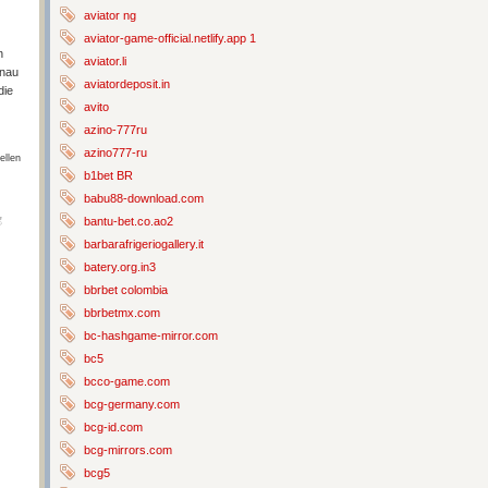
aviator ng
aviator-game-official.netlify.app 1
n
aviator.li
enau
aviatordeposit.in
die
avito
azino-777ru
azino777-ru
ellen
b1bet BR
babu88-download.com
g
bantu-bet.co.ao2
barbarafrigeriogallery.it
batery.org.in3
bbrbet colombia
bbrbetmx.com
bc-hashgame-mirror.com
bc5
bcco-game.com
bcg-germany.com
bcg-id.com
bcg-mirrors.com
bcg5