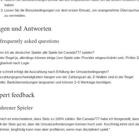
haben.
Lesen Sie die Bonusbedingungen vor dem ersten Einsatz, um unangenehme Überraschu
zu vermeiden.
agen und Antworten
 frequently asked questions
nn ich als deutscher Spieler alle Spiele bei Canada777 spielen?
 der Regel ja, allerdings können einige Live-Spiele oder Provider eingeschränkt sein. Prüfen S
gbarkeit nach Login.
e schnell erfolgt die Auszahlung nach Erfüllung der Umsatzbedingungen?
szahlungsgeschwindigkeiten hängen von der Zahlungsart ab, E-Wallets sind in der Regel
eller, Banküberweisungen langsamer und können 2–5 Werktage benötigen.
pert feedback
ahrener Spieler
mich ist entscheidend, dass Slots zu 100% zählen. Bei Canada777 habe ich festgestellt, dass
alt der Slots gut ist, aber die Umsatzanforderungen können hoch sein. Kurzfristig lohnt sich d
 immer, langfristig kann man aber profitieren, wenn man diszipliniert spielt.“