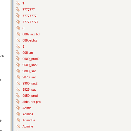
7
7777777
77777777
777777777
8
888starz bd
889bet.biz
9
90jili.art
ich.
9600_prod2
9600_sat2
9800_sat
9870_sat
e
9900_sat2
9925_sat
9950_prod
abba-bet.pro
Admin
AdminA
AdminBa
ie
Admine
zu