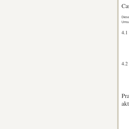
Ca
Diese
Umsat
4.1
4.2
Pr
akt