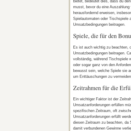
bietet, bedeutet dies, dass du d
musst, bevor du eine Auszahlung 
herausfordernd erweisen, insbes
Spielautomaten oder Tischspiele a
Umsatzbedingungen beitragen.
Spiele, die für den Bonu
Es ist auch wichtig zu beachten, d
Umsatzbedingungen beitragen. Cas
vollständig, während Tischspiele w
oder sogar ganz von den Anforder
bewusst sein, welche Spiele sie 
um Enttäuschungen zu vermeiden
Zeitrahmen für die Erf
Ein wichtiger Faktor ist der Zeitr
Umsatzanforderungen erfüllen müs
spezifischen Zeitraum, oft zwisc
Umsatzanforderungen erfüllt werd
diesen Zeitraum zu beachten, da 
damit verbundenen Gewinne verlie