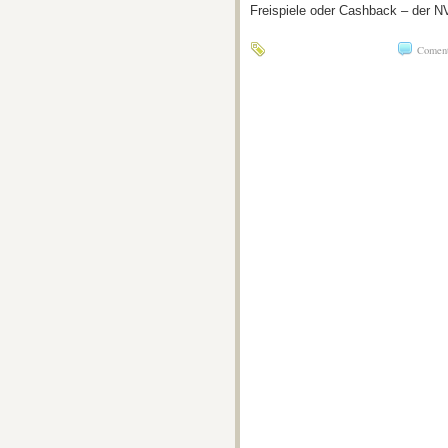
Freispiele oder Cashback – der N
Comenta