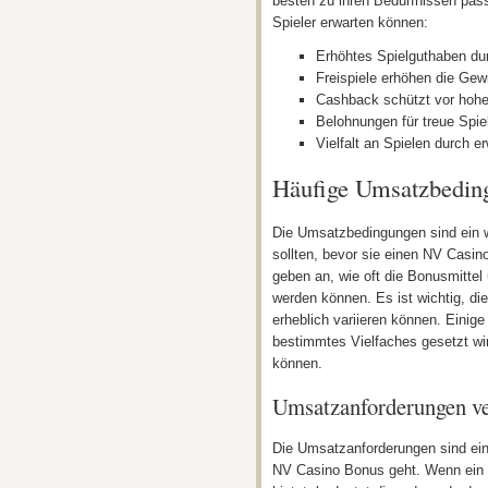
besten zu ihren Bedürfnissen passt
Spieler erwarten können:
Erhöhtes Spielguthaben du
Freispiele erhöhen die Ge
Cashback schützt vor hohe
Belohnungen für treue Spi
Vielfalt an Spielen durch er
Häufige Umsatzbedin
Die Umsatzbedingungen sind ein w
sollten, bevor sie einen NV Cas
geben an, wie oft die Bonusmitte
werden können. Es ist wichtig, d
erheblich variieren können. Einig
bestimmtes Vielfaches gesetzt wi
können.
Umsatzanforderungen ve
Die Umsatzanforderungen sind ei
NV Casino Bonus geht. Wenn ein