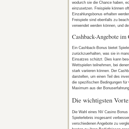
wodurch sie die Chance haben, ec
einzusetzen. Freispiele können oft
Einzahlungsbonus erhalten werden
Freispiele sind ebenfalls zu beach
verwendet werden können, und der
Cashback-Angebote im 
Ein Cashback-Bonus bietet Spielern
zurückzuerhalten, was sie in man
Einsatzes schützt. Dies kann beson
Wettspielen teilnehmen, bei dene
stark variieren können. Der Cash
darstellen, um einen Teil des inve
die spezifischen Bedingungen fü
Maximum aus der Bonuserfahrung
Die wichtigsten Vort
Die Wahl eines NV Casino Bonus bi
Spielerlebnis insgesamt verbesser
verschiedenen Angebote zu vergle