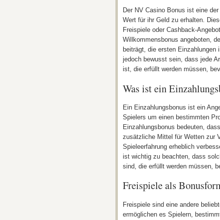
Der NV Casino Bonus ist eine der a
Wert für ihr Geld zu erhalten. Di
Freispiele oder Cashback-Angebote
Willkommensbonus angeboten, der 
beiträgt, die ersten Einzahlungen i
jedoch bewusst sein, dass jede 
ist, die erfüllt werden müssen, be
Was ist ein Einzahlung
Ein Einzahlungsbonus ist ein Ang
Spielers um einen bestimmten Pro
Einzahlungsbonus bedeuten, dass 
zusätzliche Mittel für Wetten zur 
Spieleerfahrung erheblich verbesse
ist wichtig zu beachten, dass so
sind, die erfüllt werden müssen,
Freispiele als Bonusfor
Freispiele sind eine andere beli
ermöglichen es Spielern, bestimm