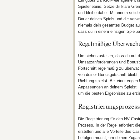
Ein gutes Bankroll-Management is
Spielerlebnis. Setze dir klare Gren
und bleibe dabei. Mit einem solid
Dauer deines Spiels und die verwe
niemals dein gesamtes Budget auf
dass du in einem einzigen Spielban
Regelmäßige Überwachun
Um sicherzustellen, dass du auf d
Umsatzanforderungen und Bonusbed
Fortschritt regelmäßig zu überwach
von deiner Bonusgutschrift bleibt,
Richtung spielst. Bei einer engen
Anpassungen an deinem Spielstil v
um die besten Ergebnisse zu erzie
Registrierungsprozes
Die Registrierung für den NV Casi
Prozess. In der Regel erfordert d
erstellen und alle Vorteile des Cas
befolgen musst, um deinen Zugang