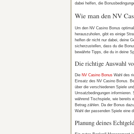
dabei helfen, die Bonusbedingungen
Wie man den NV Casin
Um den NV Casino Bonus optimal 
herauszuholen, gibt es einige Stra
helfen dir nicht nur dabei, deine
sicherzustellen, dass du die Bonus
bewährte Tipps, die du in deine Sp
Die richtige Auswahl vo
Die
NV Casino Bonus
Wahl des ric
Einsatz des NV Casino Bonus. Bev
über die verschiedenen Spiele un
Umsatzbedingungen informieren. S
während Tischspiele, wie bereits 
Betrag zählen. Da der Bonus dazu
Wahl der passenden Spiele eine de
Planung deines Echtgel