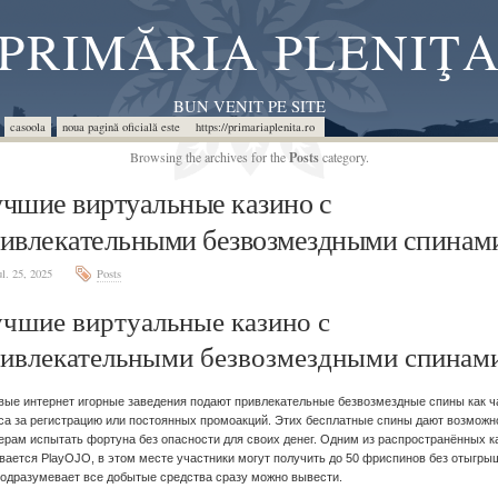
PRIMĂRIA PLENIŢ
BUN VENIT PE SITE
casoola
noua pagină oficială este https://primariaplenita.ro
Browsing the archives for the
Posts
category.
чшие виртуальные казино с
ивлекательными безвозмездными спинам
ul. 25, 2025
Posts
чшие виртуальные казино с
ивлекательными безвозмездными спинам
вые интернет игорные заведения подают привлекательные безвозмездные спины как ч
са за регистрацию или постоянных промоакций. Этих бесплатные спины дают возможн
ерам испытать фортуна без опасности для своих денег. Одним из распространённых к
вается PlayOJO, в этом месте участники могут получить до 50 фриспинов без отыгры
подразумевает все добытые средства сразу можно вывести.