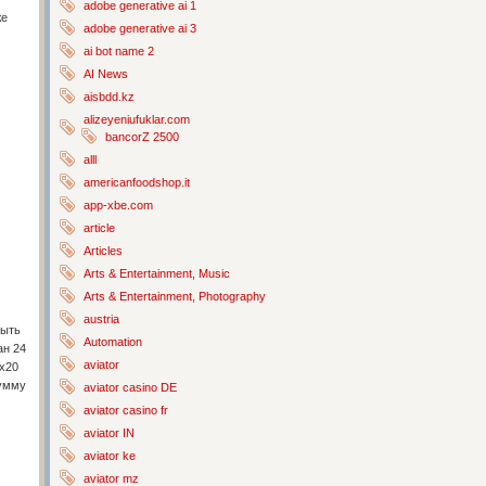
adobe generative ai 1
же
adobe generative ai 3
ai bot name 2
AI News
aisbdd.kz
alizeyeniufuklar.com
bancorZ 2500
alll
americanfoodshop.it
app-xbe.com
article
Articles
Arts & Entertainment, Music
Arts & Entertainment, Photography
austria
быть
Automation
ан 24
aviator
 x20
сумму
aviator casino DE
aviator casino fr
aviator IN
aviator ke
aviator mz