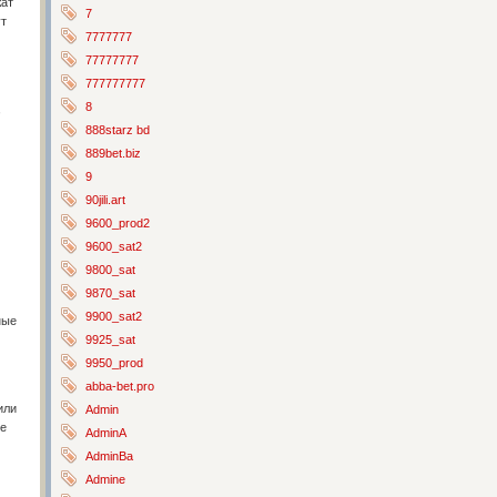
жат
7
ут
7777777
77777777
777777777
8
,
888starz bd
889bet.biz
9
90jili.art
9600_prod2
9600_sat2
9800_sat
9870_sat
9900_sat2
ные
9925_sat
9950_prod
abba-bet.pro
или
Admin
ые
AdminA
AdminBa
Admine