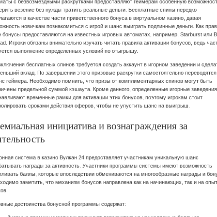
маты с безвозмездными раскрутками предоставляют геймерам особенную возможнос
ерить везение без нужды тратить реальные деньги. Бесплатные спины нередко
лагаются в качестве части приветственного бонуса в виртуальном казино, давая
ожность новичкам познакомиться с игрой и шанс выиграть подлинные деньги. Как пра
е бонусы предоставляются на известных игровых автоматах, например, Starburst или 
ead. Игроки обязаны внимательно изучать читать правила активации бонусов, ведь час
уется выполнение определенных условий по отыгрышу.
включения бесплатных спинов требуется создать аккаунт в игорном заведении и сдела
еньший вклад. По завершении этого призовые раскрутки самостоятельно переводятся
нс геймера. Необходимо помнить, что призы от комплиментарных спинов могут быть
ничены предельной суммой кэшаута. Кроме данного, определенные игорные заведения
навливают временные рамки для активации этих бонусов, поэтому игрокам стоит
ролировать сроками действия оферов, чтобы не упустить шанс на выигрыш.
емиальная инициатива и вознаграждения за
ятельность
онная система в казино Вулкан 24 предоставляет участникам уникальную шанс
батывать награды за активность. Участники программы системы имеют возможность
пливать баллы, которые впоследствии обмениваются на многообразные награды и бон
ходимо заметить, что механизм бонусов направлена как на начинающих, так и на опы
ков.
вные достоинства бонусной программы содержат: