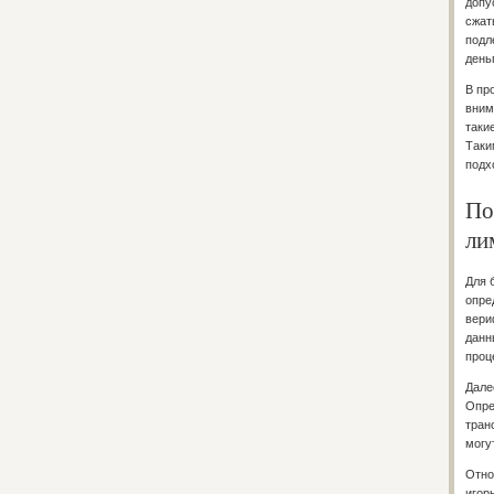
допу
сжат
подл
день
В пр
вним
таки
Таки
подх
По
ли
Для 
опре
вери
данн
проц
Дале
Опре
тран
могу
Отно
игор