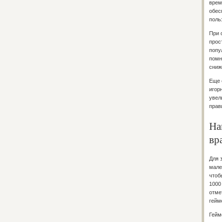
врем
обес
поль
При 
прос
попу
помн
сниж
Еще 
игор
увел
прав
На
вр
Для 
мале
чтоб
1000
отме
гейм
Гейм