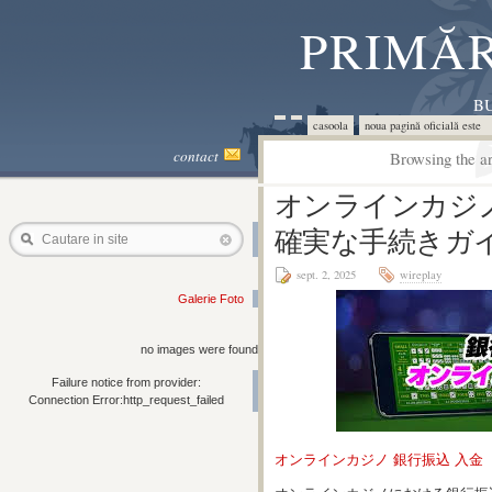
PRIMĂR
BU
casoola
noua pagină oficială este 
contact
Browsing the ar
オンラインカジノ
確実な手続きガ
Cautare in site
sept. 2, 2025
wireplay
Galerie Foto
no images were found
Failure notice from provider:
Connection Error:http_request_failed
オンラインカジノ 銀行振込 入金