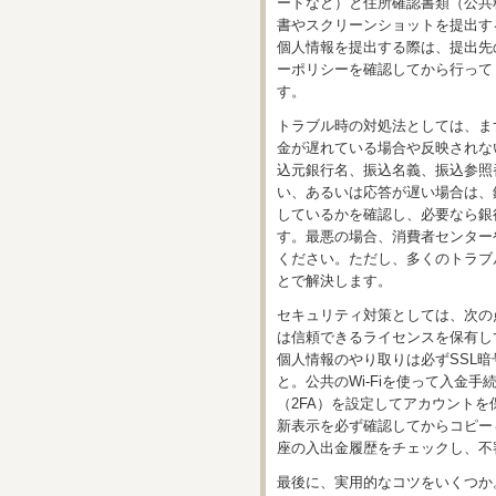
ードなど）と住所確認書類（公共
書やスクリーンショットを提出す
個人情報を提出する際は、提出先
ーポリシーを確認してから行って
す。
トラブル時の対処法としては、ま
金が遅れている場合や反映されな
込元銀行名、振込名義、振込参照
い、あるいは応答が遅い場合は、
しているかを確認し、必要なら銀
す。最悪の場合、消費者センター
ください。ただし、多くのトラブ
とで解決します。
セキュリティ対策としては、次の
は信頼できるライセンスを保有し
個人情報のやり取りは必ずSSL暗号
と。公共のWi-Fiを使って入金
（2FA）を設定してアカウント
新表示を必ず確認してからコピー
座の入出金履歴をチェックし、不
最後に、実用的なコツをいくつか