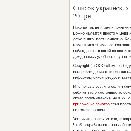
Список украинских 
20 грн
Никогда так не играл и понятия 
можно научится просто у меня н
даже выигрывает немножко. Кли
момент может ими воспользоват
наблюдаешь, в какой из них игр
Дождавшись удобного случая, и
Copyright (с) ООО «Шкулёв Дид
воспроизведение материалов са
информационном ресурсе приме
Мне показалось, что если я се
себя из этого состояния, то сой
около полумиллиона, но я их б
приложение авиатор
себя прост
на голове волосы.
Увеличить шансы можно, выбира
Чтобы зарабатывать в онлайн-с
навыки. Также следует научить