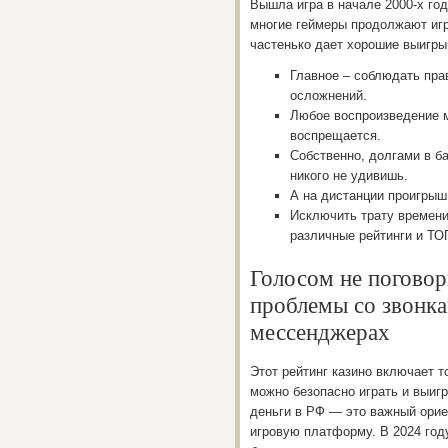
Вышла игра в начале 2000-х го
многие геймеры продолжают игра
частенько дает хорошие выигры
Главное – соблюдать прав
осложнений.
Любое воспроизведение м
воспрещается.
Собственно, долгами в б
никого не удивишь.
А на дистанции проигрыш
Исключить трату времени
различные рейтинги и ТО
Голосом не поговор
проблемы со звонк
мессенджерах
Этот рейтинг казино включает т
можно безопасно играть и выигр
деньги в РФ — это важный орие
игровую платформу. В 2024 год