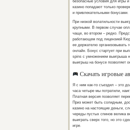
безопасные условия для игры и
казино попадают только прове
и привлекательными бонусами.
При низкой волатильности выиг
крупными. В первом случае опл
чаще, во втором – редко. Пред
работающем под лицензией Кюра
ее держателю организовывать ге
онлайн. Бонус стартует при выпа
spins с умножением выигрыша на
выигрыш на бонусе позволяет о
Скачать игровые ав
Я с ним как-то съездил – это д
часа четыре мы потратили, наиг
Платная версия позволяет пере
Приз может быть солидным, дост
казино на настоящие деньги, сл
череды пустых спинов велика в
выиграть сверх того, но это сд
игре.