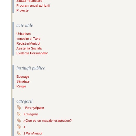
Situatii Financiare
Program anual achizitii
Proiecte
acte utile
Urbanism
Impozite si Taxe
Registrul Agricol
Asistenţă Socială
Evidenta Persoanelor
instituţii publice
Educaţie
Sănătate
Religie
categorii
! Без рубрики
!Category
¿Qué es un masaje terapéutico?
1
1 Win Aviator