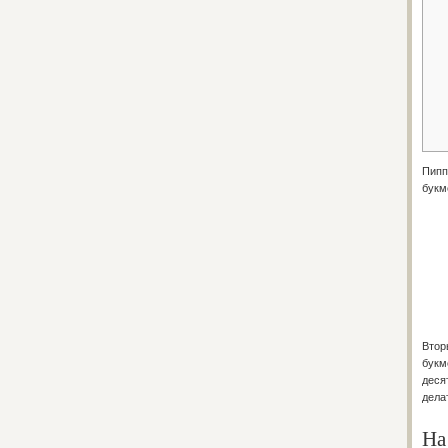
Пипп
букм
Втор
букм
деся
дела
На