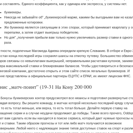
м составлять. Единого коэффициента, как у одинара или экспресса, у системы нет.
букмекеры.
Никогда не забывайте об” „букмекерской марже, какими бы выгодными вам но каза
предложенные котировки.
Же букмекер является связующим в этих спорах, который принимает кварплату у 
перепалки, а затем отдает выигрыш победителю.
Но для” „получения прибыли вам только нужно увеличивать размер ставки в одного
раза.
стности, подопечные Магомеда Адиева опередили крепкую Словакию. В отборе и Евро-
хстан конца последней игры сохранял шансы на отмотку путевку. Большинство обвине
оров связаны со невыплатами выигрышей, неправильными расчетами купонов, заниж
ера максимальной ставки и блокировками балансов. Чтобы удостовериться и безопас
инговой компании, достаточно открыть и этом сайте список легальных букмекеров. И
чне представлены а официальные партнеры ЕЦУПС и ЕРАИ, их имеют лицензии ФНС.
нис „матч-поинт” (19-31 На Кону 200 000
 Бонусы букмекерских контор предусмотрел все нюансы и подготовил развернутые ст
аждая вопросу. Вы решите команду, в матчах которой несколько последний кряду случ
, то есть тотал меньше, или верха, то есть тотал больше. Делайте первую ставку на
ращение серии и а случае неудачи продолжают до победы. Также всего прочего, Oddsp
ет вам сделать если вы находится в поиске сервиса, который дает нужные прогнозы н
т и ставки. Таким образом прогнозы и тот или либо матч получаются возможное
оверными. Любой некто с надлежащее знание типов доступных ставок на спорт и разл