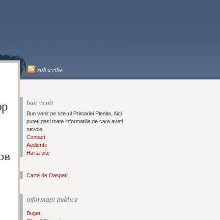
A
subscribe
ор
bun venit
Bun venit pe site-ul Primariei Plenita. Aici
puteti gasi toate informatiile de care aveti
nevoie.
Contact
Audiente
ов
Harta site
Carte de Oaspeti
informaţii publice
Buget