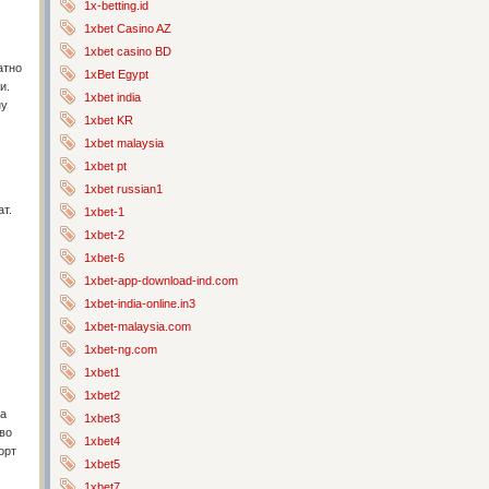
1x-betting.id
1xbet Casino AZ
1xbet casino BD
атно
1xBet Egypt
и.
1xbet india
ну
1xbet KR
1xbet malaysia
1xbet pt
1xbet russian1
т.
1xbet-1
1xbet-2
1xbet-6
1xbet-app-download-ind.com
1xbet-india-online.in3
1xbet-malaysia.com
1xbet-ng.com
1xbet1
1xbet2
на
1xbet3
во
1xbet4
орт
1xbet5
1xbet7