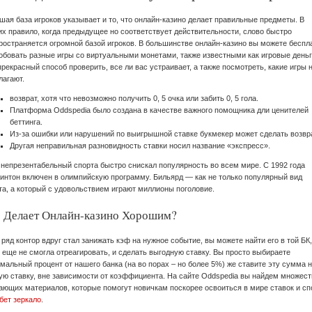
шая база игроков указывает и то, что онлайн-казино делает правильные предметы. В
их правило, когда предыдущее но соответствует действительности, слово быстро
ространяется огромной базой игроков. В большинстве онлайн-казино вы можете беспл
обовать разные игры со виртуальными монетами, также известными как игровые деньг
прекрасный способ проверить, все ли вас устраивает, а также посмотреть, какие игры 
лагают.
возврат, хотя что невозможно получить 0, 5 очка или забить 0, 5 гола.
Платформа Oddspedia было создана в качестве важного помощника дли ценителей
беттинга.
Из-за ошибки или нарушений по выигрышной ставке букмекер может сделать возвра
Другая неправильная разновидность ставки носил название «экспресс».
 непрезентабельный спорта быстро снискал популярность во всем мире. С 1992 года
интон включен в олимпийскую программу. Бильярд ― как не только популярный вид
та, а который с удовольствием играют миллионы поголовие.
 Делает Онлайн-казино Хорошим?
 ряд контор вдруг стал занижать кэф на нужное событие, вы можете найти его в той БК,
 еще не смогла отреагировать, и сделать выгодную ставку. Вы просто выбираете
мальный процент от нашего банка (на во порах – но более 5%) же ставите эту сумма 
ую ставку, вне зависимости от коэффициента. На сайте Oddspedia вы найдем множест
ающих материалов, которые помогут новичкам поскорее освоиться в мире ставок и сп
бет зеркало
.