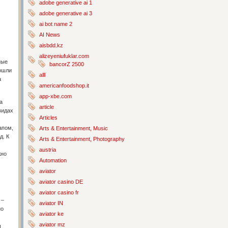
adobe generative ai 1
adobe generative ai 3
ai bot name 2
AI News
aisbdd.kz
alizeyeniufuklar.com
ные
bancorZ 2500
ошли
alll
а
americanfoodshop.it
app-xbe.com
а
article
видах
Articles
апом,
Arts & Entertainment, Music
д. К
Arts & Entertainment, Photography
austria
жно
Automation
aviator
aviator casino DE
aviator casino fr
 –
aviator IN
но
aviator ke
aviator mz
ы