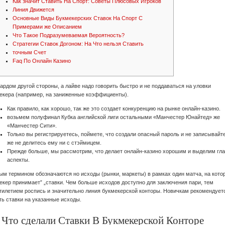
Как значит Ставить На Спорт: Советы Плюсовых Игроков
Линия Движется
Основные Виды Букмекерских Ставок На Спорт С
Примерами же Описанием
Что Такое Подразумеваемая Вероятность?
Стратегии Ставок Догоном: На Что нельзя Ставить
точным Счет
Faq По Онлайн Казино
ардом другой стороны, а лайве надо говорить быстро и не поддаваться на уловки
екера (например, на заниженные коэффициенты).
Как правило, как хорошо, так же это создает конкуренцию на рынке онлайн-казино.
возьмем полуфинал Кубка английской лиги остальными «Манчестер Юнайтед» же
«Манчестер Сити».
Только вы регистрируетесь, поймете, что создали опасный пароль и не записывайте
же не делитесь ему ни с стэймицем.
Прежде больше, мы рассмотрим, что делает онлайн-казино хорошим и выделим гл
аспекты.
ым термином обозначаются но исходы (рынки, маркеты) в рамках один матча, на кото
екер принимает” „ставки. Чем больше исходов доступно для заключения пари, тем
тилетием роспись и значительно линия букмекерской конторы. Новичкам рекомендует
ть ставки на указанные исходы.
 Что сделали Ставки В Букмекерской Конторе