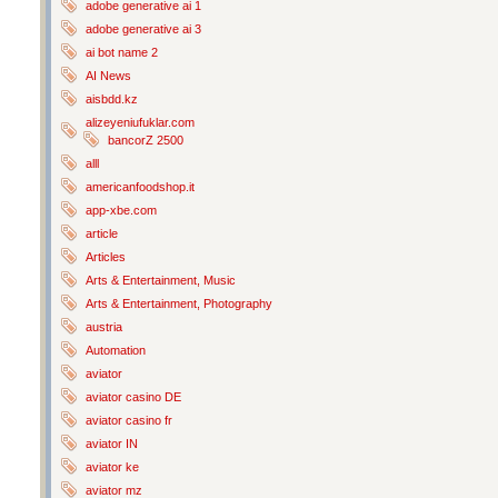
adobe generative ai 1
adobe generative ai 3
ai bot name 2
AI News
aisbdd.kz
alizeyeniufuklar.com
bancorZ 2500
alll
americanfoodshop.it
app-xbe.com
article
Articles
Arts & Entertainment, Music
Arts & Entertainment, Photography
austria
Automation
aviator
aviator casino DE
aviator casino fr
aviator IN
aviator ke
aviator mz