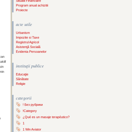
Situatii Financiare
Program anual achizitii
Proiecte
acte utile
Urbanism
Impozite si Taxe
Registrul Agricol
Asistenţă Socială
Evidenta Persoanelor
ycan
əklif
instituţii publice
sin
nin
Educaţie
Sănătate
Religie
categorii
! Без рубрики
!Category
¿Qué es un masaje terapéutico?
n
1
1 Win Aviator