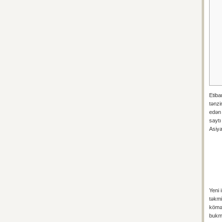
Etiba
tənzi
edən 
saytı
Asiya
Yeni 
təkmi
köməy
bukme