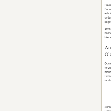
Bukme
Bunun
edir.
uyğun
keçiril
1Win 
bölmə
bilər
An
Ol
Quraş
tərcü
manat
Bitco
tərəf
Sonra