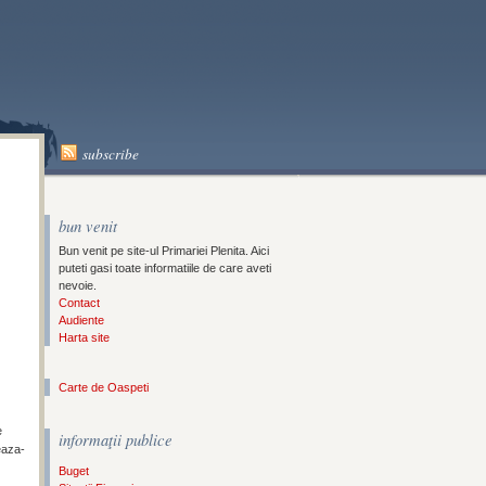
A
subscribe
bun venit
Bun venit pe site-ul Primariei Plenita. Aici
puteti gasi toate informatiile de care aveti
nevoie.
Contact
Audiente
Harta site
Carte de Oaspeti
e
informaţii publice
eaza-
Buget