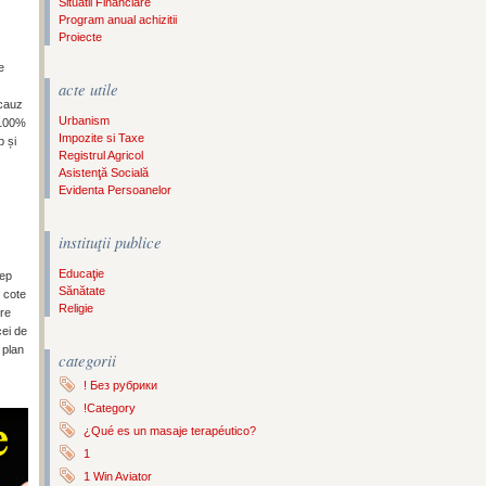
Situatii Financiare
Program anual achizitii
Proiecte
e
acte utile
 cauz
Urbanism
e 100%
Impozite si Taxe
p și
Registrul Agricol
Asistenţă Socială
Evidenta Persoanelor
instituţii publice
Educaţie
rep
Sănătate
cote
Religie
tre
cei de
 plan
categorii
! Без рубрики
!Category
¿Qué es un masaje terapéutico?
1
1 Win Aviator