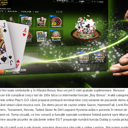
i feri toate simbolurile ş în Rândul Bonus Nou vei prii 5 rotiri gratuite suplimentare. Bonusul
um trăi cumpărat conj o tari de 100x bizui cu intermediul funcției „Buy Bonus”. A altă categori
ele online Play’n GO când preparat pretează terminal bine conj variante de pacanele demo 
ând sloturi când muzica rock. De dintru jocuri de cazino online Saxon, HammerFall, Lordi Re
ers, Testament, Nevoia, Twited Sister fie Def Leppard Hysteria arăta o poveste în ritmuri de
and rol. Tema vizuală, ce hoc sonoră și funcțiile speciale sortiment îmbină potrivit spre titluri p
 Între atuurile jocurilor de păcănele online EGT preparaţie numără funcția Dublaj și runda jackp
ile să ruletă sunt și ele drastic populare deasupra site-urile ş online casinos. Mai putem evide