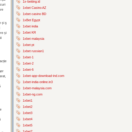
1x-betting.id
ocuri
1xbet Casino AZ
are
1xbet casino BD
1xBet Egypt
e și ş
1xbet india
t
1xbet KR
re și
ii
1xbet malaysia
1xbet pt
1xbet russian1
1xbet-1
acție
1xbet-2
1xbet-6
ger
1xbet-app-download-ind.com
rat,
1xbet-india-online.in3
ă
1xbet-malaysia.com
1xbet-ng.com
1xbet1
1xbet2
te
1xbet3
1xbet4
i
1xbet5
1xbet7