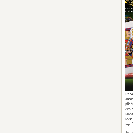
De ve
oarec
păcăn
cea c
Monst
rock 
fapt.
Jocur