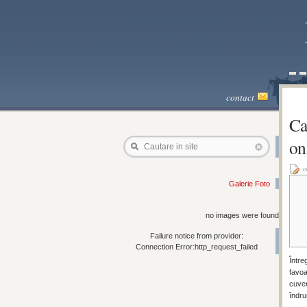
contact
Ca
on
Cautare in site
o
Galerie Foto
no images were found
Failure notice from provider:
Connection Error:http_request_failed
Între
favoa
cuven
îndru