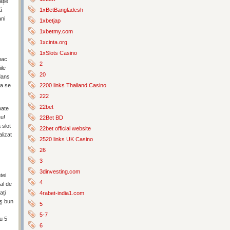
ație
ă
1xBetBangladesh
ani
1xbetjap
1xbetmy.com
1xcinta.org
1xSlots Casino
mac
2
ile
20
dans
 a se
2200 links Thailand Casino
222
22bet
oate
eu!
22Bet BD
 slot
22bet official website
lizat
2520 links UK Casino
26
3
3dinvesting.com
tei
4
tal de
ați
4rabet-india1.com
 ş bun
5
5-7
u 5
6