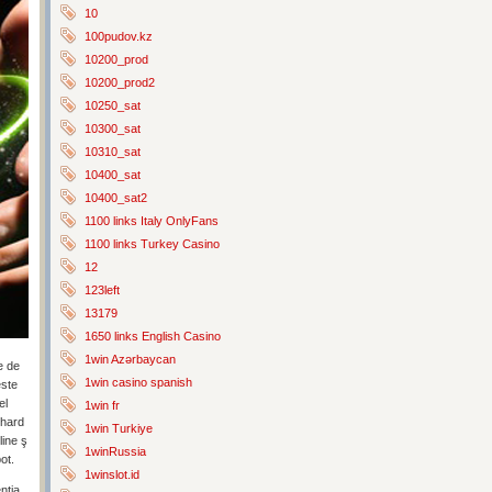
10
100pudov.kz
10200_prod
10200_prod2
10250_sat
10300_sat
10310_sat
10400_sat
10400_sat2
1100 links Italy OnlyFans
1100 links Turkey Casino
12
123left
13179
1650 links English Casino
1win Azərbaycan
e de
1win casino spanish
este
el
1win fr
 hard
1win Turkiye
line ş
1winRussia
ot.
1winslot.id
nția