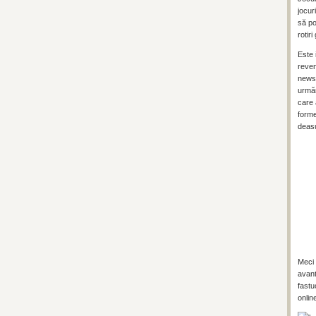
jocur
să po
rotir
Este 
reven
newsl
urmăr
care 
forme
deasu
Meci 
avant
fastu
onlin