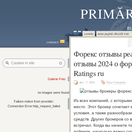
PRIMĂR
BU
casoola
noua pagină oficială este 
contact
Форекс отзывы ре
отзывы 2024 о фор
Cautare in site
Ratings ru
Galerie Foto
dec. 7, 2023
Fara Categorie
no images were found
Из всех компаний, с которыми
Failure notice from provider:
Connection Error:http_request_failed
место. Этот брокер сочетает 
условия, а также разнообраз
средств. Других брокеров со
встречал. Когда вы начнете т
поймете, насколько важно со