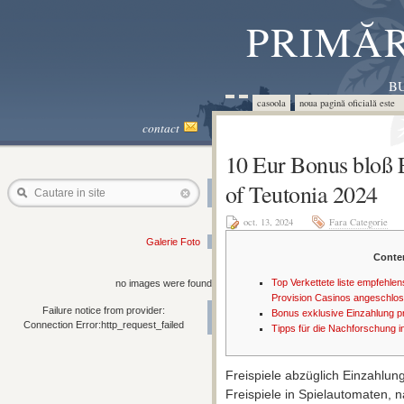
PRIMĂR
BU
casoola
noua pagină oficială este 
contact
10 Eur Bonus bloß 
of Teutonia 2024
Cautare in site
oct. 13, 2024
Fara Categorie
Galerie Foto
Conte
Top Verkettete liste empfehle
no images were found
Provision Casinos angeschlo
Failure notice from provider:
Bonus exklusive Einzahlung pr
Connection Error:http_request_failed
Tipps für die Nachforschung i
Freispiele abzüglich Einzahlun
Freispiele in Spielautomaten,