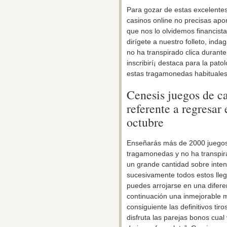
Para gozar de estas excelentes 
casinos online no precisas apo
que nos lo olvidemos financist
dirígete a nuestro folleto, ind
no ha transpirado clica durante
inscribirí¡ destaca para la patol
estas tragamonedas habituales
Cenesis juegos de ca
referente a regresar 
octubre
Enseñarás más de 2000 juegos d
tragamonedas y no ha transpir
un grande cantidad sobre intent
sucesivamente todos estos lleg
puedes arrojarse en una difere
continuación una inmejorable 
consiguiente las definitivos tir
disfruta las parejas bonos cual