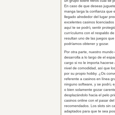
un grupo sobre filtros cual se po
En caso de que deseas juguetea
manga larga la confianza que 
llegado alrededor del lugar pr
excelentes casinos licenciados
aquí te se podrí¡ sentir proteg
currículums con el respaldo d
resultan uno de las juegos que
podrí­amos obtener y gozar.
Por otra parte, nuestro mundo 
desarrolla a lo largo de el es
cargo si no le importa hacerse
nivel de comodidad, así que lo
por su propio hobby. ¿Os conve
referente a casinos en línea gr
ninguno software, y se podrí¡ e
o bien solamente gozar carent
desplazándolo hacia el pelo pri
casinos online con el pasar de
recomendados. Los slots sin ca
adaptados para que te sea pos