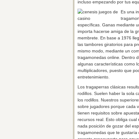
incluso empezando por tus equ
Es una i
tragamone
específicas. Ganas mediante un
importa hacerse amiga de la g
membrete. En base a 1976 lleg
las tambores giratorios para pr
mismo modo, mediante un comie
tragamonedas online. Dentro d
algunas características como lo
multiplicadores, puesto que po
entretenimiento.
Los tragaperras clásicas resul
rodillos. Suelen haber la sola 
los rodillos. Nuestros superior
sobre jugadores porque cada 
tienen requisitos sobre apuest
recursos real. Esto obliga cual
nada posición de gozar del es
tragamonedas que te gustaría d
carente preocuparte para apue