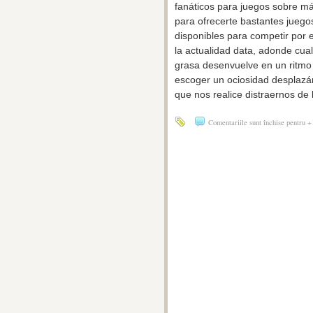
fanáticos para juegos sobre m
para ofrecerte bastantes jueg
disponibles para competir por e
la actualidad data, adonde cual
grasa desenvuelve en un ritmo
escoger un ociosidad desplazán
que nos realice distraernos de 
Comentariile sunt închise
pentru +