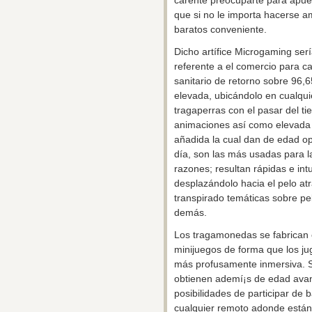
que si no le importa hacerse am
baratos conveniente.
Dicho artífice Microgaming serí
referente a el comercio para cas
sanitario de retorno sobre 96,
elevada, ubicándolo en cualqui
tragaperras con el pasar del ti
animaciones así­ como elevada 
añadida la cual dan de edad op
día, son las más usadas para l
razones; resultan rápidas e int
desplazándolo hacia el pelo atra
transpirado temáticas sobre pel
demás.
Los tragamonedas se fabrican 
minijuegos de forma que los ju
más profusamente inmersiva. 
obtienen ademí¡s de edad avan
posibilidades de participar de
cualquier remoto adonde están