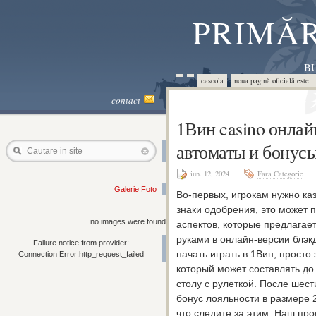
PRIMĂR
BU
casoola
noua pagină oficială este 
contact
1Вин casino онлай
автоматы и бонус
Cautare in site
iun. 12, 2024
Fara Categorie
Galerie Foto
Во-первых, игрокам нужно каз
знаки одобрения, это может п
no images were found
аспектов, которые предлагает
руками в онлайн-версии блэкд
Failure notice from provider:
начать играть в 1Вин, просто
Connection Error:http_request_failed
который может составлять до 
столу с рулеткой. После шес
бонус лояльности в размере 
что следите за этим. Наш пр