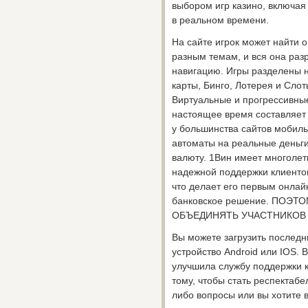
выбором игр казино, включая
в реальном времени.
На сайте игрок может найти
разным темам, и вся она раз
навигацию. Игры разделены н
карты, Бинго, Лотерея и Слот
Виртуальные и прогрессивны
настоящее время составляет 
у большинства сайтов мобильн
автоматы на реальные деньги 
валюту. 1Вин имеет многолет
надежной поддержки клиентов
что делает его первым онла
банковское решение. ПОЭ
ОБЪЕДИНЯТЬ УЧАСТНИКОВ 
Вы можете загрузить послед
устройство Android или IOS. 
улучшила службу поддержки к
тому, чтобы стать респектабе
либо вопросы или вы хотите 