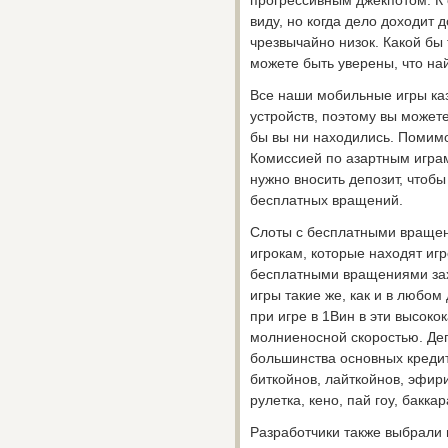
виду, но когда дело доходит 
чрезвычайно низок. Какой бы
можете быть уверены, что най
Все наши мобильные игры ка
устройств, поэтому вы может
бы вы ни находились. Помимо
Комиссией по азартным играм
нужно вносить депозит, чтобы
бесплатных вращений.
Слоты с бесплатными вращен
игрокам, которые находят иг
бесплатными вращениями за
игры такие же, как и в любом
при игре в 1Вин в эти высоко
молниеносной скоростью. Деп
большинства основных кредит
биткойнов, лайткойнов, эфири
рулетка, кено, пай гоу, баккар
Разработчики также выбрали