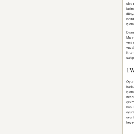
size 
kelim
dünya
indir
işlem
Disne
Mary,
yeni 
yuval
ikram
sahipt
1W
Oyunl
harik
işlem
hesab
çekme
bonus
oyunl
oyun
heyec