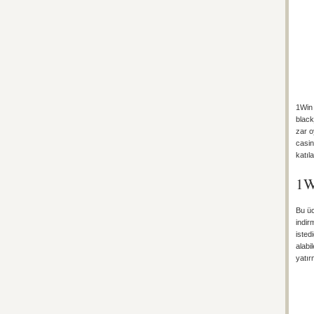
1Win 
black
zar o
casin
katıl
1W
Bu üc
indir
isted
alabi
yatır