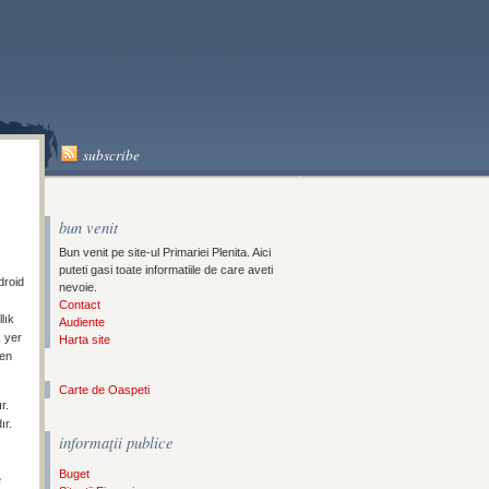
A
subscribe
bun venit
Bun venit pe site-ul Primariei Plenita. Aici
puteti gasi toate informatiile de care aveti
droid
nevoie.
Contact
lık
Audiente
k yer
Harta site
den
Carte de Oaspeti
r.
ır.
informaţii publice
Buget
e