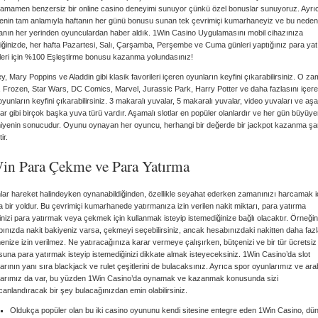
tamamen benzersiz bir online casino deneyimi sunuyor çünkü özel bonuslar sunuyoruz. Ayrı
enin tam anlamıyla haftanın her günü bonusu sunan tek çevrimiçi kumarhaneyiz ve bu neden
nın her yerinden oyunculardan haber aldık. 1Win Casino Uygulamasını mobil cihazınıza
diğinizde, her hafta Pazartesi, Salı, Çarşamba, Perşembe ve Cuma günleri yaptığınız para ya
leri için %100 Eşleştirme bonusu kazanma yolundasınız!
y, Mary Poppins ve Aladdin gibi klasik favorileri içeren oyunların keyfini çıkarabilirsiniz. O z
 Frozen, Star Wars, DC Comics, Marvel, Jurassic Park, Harry Potter ve daha fazlasını içer
oyunların keyfini çıkarabilirsiniz. 3 makaralı yuvalar, 5 makaralı yuvalar, video yuvaları ve aş
ar gibi birçok başka yuva türü vardır. Aşamalı slotlar en popüler olanlardır ve her gün büyüye
iyenin sonucudur. Oyunu oynayan her oyuncu, herhangi bir değerde bir jackpot kazanma ş
ir.
in Para Çekme ve Para Yatırma
ar hareket halindeyken oynanabildiğinden, özellikle seyahat ederken zamanınızı harcamak i
a bir yoldur. Bu çevrimiçi kumarhanede yatırmanıza izin verilen nakit miktarı, para yatırma
inizi para yatırmak veya çekmek için kullanmak isteyip istemediğinize bağlı olacaktır. Örneğin
ınızda nakit bakiyeniz varsa, çekmeyi seçebilirsiniz, ancak hesabınızdaki nakitten daha fazl
nize izin verilmez. Ne yatıracağınıza karar vermeye çalışırken, bütçenizi ve bir tür ücretsiz
una para yatırmak isteyip istemediğinizi dikkate almak isteyeceksiniz. 1Win Casino’da slot
arının yanı sıra blackjack ve rulet çeşitlerini de bulacaksınız. Ayrıca spor oyunlarımız ve ar
larımız da var, bu yüzden 1Win Casino’da oynamak ve kazanmak konusunda sizi
anlandıracak bir şey bulacağınızdan emin olabilirsiniz.
Oldukça popüler olan bu iki casino oyununu kendi sitesine entegre eden 1Win Casino, dü