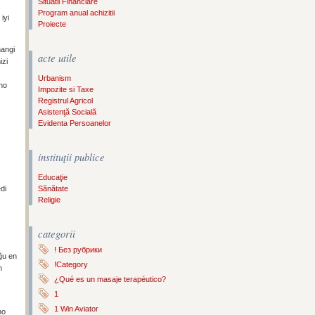
Situatii Financiare
Program anual achizitii
iyi
Proiecte
hangi
acte utile
izi
Urbanism
ino
Impozite si Taxe
Registrul Agricol
Asistenţă Socială
Evidenta Persoanelor
instituţii publice
Educaţie
Sănătate
di
Religie
categorii
! Без рубрики
uğu en
!Category
n
¿Qué es un masaje terapéutico?
1
1 Win Aviator
no