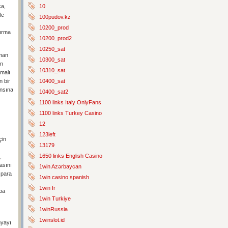
10
ca,
le
100pudov.kz
10200_prod
tırma
10200_prod2
10250_sat
aman
10300_sat
en
10310_sat
amalı
10400_sat
n bir
ansına
10400_sat2
1100 links Italy OnlyFans
1100 links Turkey Casino
12
123left
çin
13179
1650 links English Casino
,
asını
1win Azərbaycan
 para
1win casino spanish
1win fr
aba
1win Turkiye
1winRussia
1winslot.id
nyayı