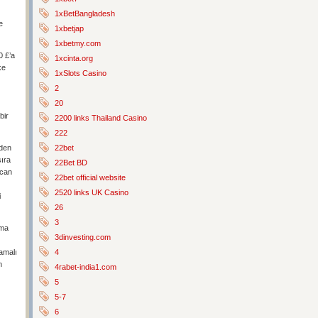
1xBetBangladesh
e
1xbetjap
1xbetmy.com
0 £’a
1xcinta.org
ke
1xSlots Casino
2
20
bir
2200 links Thailand Casino
222
22bet
rden
sıra
22Bet BD
ecan
22bet official website
2520 links UK Casino
i
26
3
nma
3dinvesting.com
4
amalı
n
4rabet-india1.com
5
5-7
6