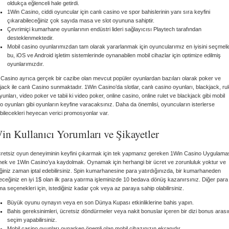
oldukça eğlenceli hale getirdi.
1Win Casino, ciddi oyuncular için canlı casino ve spor bahislerinin yanı sıra keyfini
çıkarabileceğiniz çok sayıda masa ve slot oyununa sahiptir.
Çevrimiçi kumarhane oyunlarının endüstri lideri sağlayıcısı Playtech tarafından
desteklenmektedir.
Mobil casino oyunlarımızdan tam olarak yararlanmak için oyuncularımız en iyisini seçmelid
bu, iOS ve Android işletim sistemlerinde oynanabilen mobil cihazlar için optimize edilmiş
oyunlarımızdır.
Casino ayrıca gerçek bir cazibe olan mevcut popüler oyunlardan bazıları olarak poker ve
jack ile canlı Casino sunmaktadır. 1Win Casino’da slotlar, canlı casino oyunları, blackjack, rul
yunları, video poker ve tabii ki video poker, online casino, online rulet ve blackjack gibi mobil
o oyunları gibi oyunların keyfine varacaksınız. Daha da önemlisi, oyuncuların isterlerse
abilecekleri heyecan verici promosyonlar var.
in Kullanıcı Yorumları ve Şikayetler
retsiz oyun deneyiminin keyfini çıkarmak için tek yapmanız gereken 1Win Casino Uygulama
mek ve 1Win Casino’ya kaydolmak. Oynamak için herhangi bir ücret ve zorunluluk yoktur ve
iğiniz zaman iptal edebilirsiniz. Spin kumarhanesine para yatırdığınızda, bir kumarhaneden
leceğiniz en iyi 1$ olan ilk para yatırma işleminizde 10 bedava dönüş kazanırsınız. Diğer para
ma seçenekleri için, istediğiniz kadar çok veya az paraya sahip olabilirsiniz.
Büyük oyunu oynayın veya en son Dünya Kupası etkinliklerine bahis yapın.
Bahis gereksinimleri, ücretsiz döndürmeler veya nakit bonuslar içeren bir dizi bonus aras
seçim yapabilirsiniz.
Mobil casino oyunları oynarken önemli olan mobil cihazınızın ekranıdır.