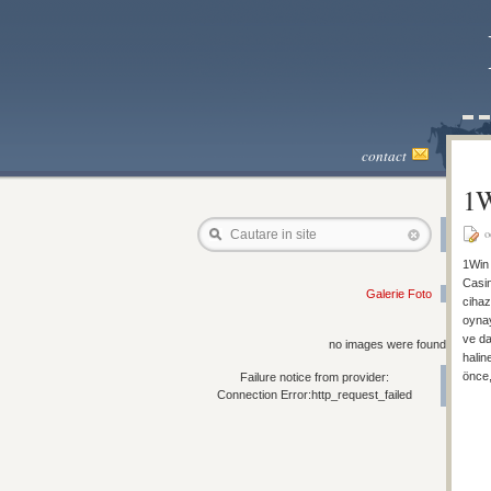
contact
1W
o
Cautare in site
1Win 
Casin
Galerie Foto
cihaz
oynay
ve da
no images were found
halin
önce,
Failure notice from provider:
Connection Error:http_request_failed