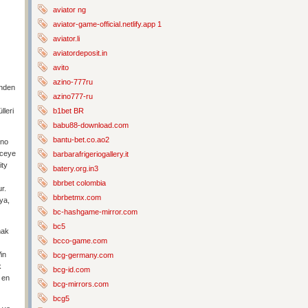
aviator ng
aviator-game-official.netlify.app 1
aviator.li
aviatordeposit.in
avito
azino-777ru
inden
azino777-ru
b1bet BR
lleri
babu88-download.com
bantu-bet.co.ao2
ino
nceye
barbarafrigeriogallery.it
ity
batery.org.in3
bbrbet colombia
r.
bbrbetmx.com
ya,
bc-hashgame-mirror.com
bc5
mak
bcco-game.com
in
bcg-germany.com
k
bcg-id.com
 en
bcg-mirrors.com
bcg5