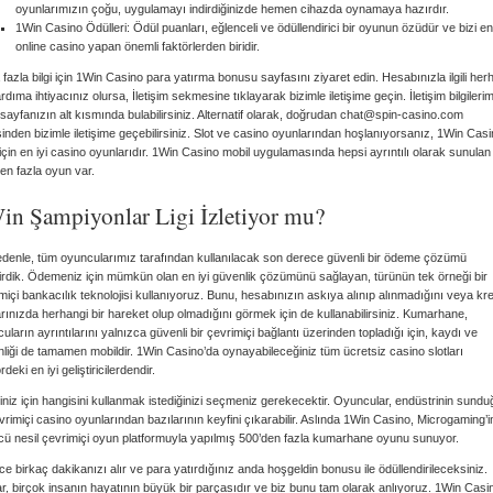
oyunlarımızın çoğu, uygulamayı indirdiğinizde hemen cihazda oynamaya hazırdır.
1Win Casino Ödülleri: Ödül puanları, eğlenceli ve ödüllendirici bir oyunun özüdür ve bizi en 
online casino yapan önemli faktörlerden biridir.
fazla bilgi için 1Win Casino para yatırma bonusu sayfasını ziyaret edin. Hesabınızla ilgili her
ardıma ihtiyacınız olursa, İletişim sekmesine tıklayarak bizimle iletişime geçin. İletişim bilgilerim
l sayfanızın alt kısmında bulabilirsiniz. Alternatif olarak, doğrudan chat@spin-casino.com
inden bizimle iletişime geçebilirsiniz. Slot ve casino oyunlarından hoşlanıyorsanız, 1Win Cas
 için en iyi casino oyunlarıdır. 1Win Casino mobil uygulamasında hepsi ayrıntılı olarak sunulan
en fazla oyun var.
in Şampiyonlar Ligi İzletiyor mu?
denle, tüm oyuncularımız tarafından kullanılacak son derece güvenli bir ödeme çözümü
tirdik. Ödemeniz için mümkün olan en iyi güvenlik çözümünü sağlayan, türünün tek örneği bir
miçi bankacılık teknolojisi kullanıyoruz. Bunu, hesabınızın askıya alınıp alınmadığını veya kre
arınızda herhangi bir hareket olup olmadığını görmek için de kullanabilirsiniz. Kumarhane,
uların ayrıntılarını yalnızca güvenli bir çevrimiçi bağlantı üzerinden topladığı için, kaydı ve
liği de tamamen mobildir. 1Win Casino’da oynayabileceğiniz tüm ücretsiz casino slotları
deki en iyi geliştiricilerdendir.
iniz için hangisini kullanmak istediğinizi seçmeniz gerekecektir. Oyuncular, endüstrinin sund
evrimiçi casino oyunlarından bazılarının keyfini çıkarabilir. Aslında 1Win Casino, Microgaming’i
ü nesil çevrimiçi oyun platformuyla yapılmış 500’den fazla kumarhane oyunu sunuyor.
e birkaç dakikanızı alır ve para yatırdığınız anda hoşgeldin bonusu ile ödüllendirileceksiniz.
, birçok insanın hayatının büyük bir parçasıdır ve biz bunu tam olarak anlıyoruz. 1Win Casi