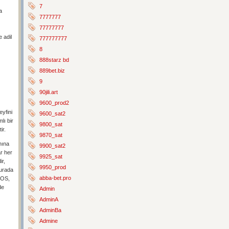
7
a
7777777
77777777
 adil
777777777
8
888starz bd
889bet.biz
9
90jili.art
9600_prod2
yfini
9600_sat2
lı bir
9800_sat
ir.
9870_sat
nına
9900_sat2
r her
9925_sat
ir,
9950_prod
Burada
abba-bet.pro
iOS,
de
Admin
AdminA
AdminBa
Admine