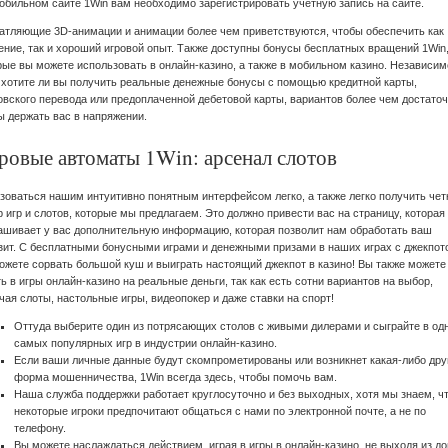
обильном сайте 1Win вам необходимо зарегистрировать учетную запись на сайте.
атляющие 3D-анимации и анимации более чем приветствуются, чтобы обеспечить как
ение, так и хороший игровой опыт. Также доступны бонусы бесплатных вращений 1Win
рые вы можете использовать в онлайн-казино, а также в мобильном казино. Независим
, хотите ли вы получить реальные денежные бонусы с помощью кредитной карты,
овского перевода или предоплаченной дебетовой карты, вариантов более чем достаточ
ы держать вас в напряжении.
ровые автоматы 1Win: арсенал слотов
зоваться нашим интуитивно понятным интерфейсом легко, а также легко получить чет
р игр и слотов, которые мы предлагаем. Это должно привести вас на страницу, которая
ашивает у вас дополнительную информацию, которая позволит нам обработать ваш
зит. С бесплатными бонусными играми и денежными призами в наших играх с джекпот
ожете сорвать большой куш и выиграть настоящий джекпот в казино! Вы также можете
ть в игры онлайн-казино на реальные деньги, так как есть сотни вариантов на выбор,
чая слоты, настольные игры, видеопокер и даже ставки на спорт!
Оттуда выберите один из потрясающих столов с живыми дилерами и сыграйте в одн
самых популярных игр в индустрии онлайн-казино.
Если ваши личные данные будут скомпрометированы или возникнет какая-либо дру
форма мошенничества, 1Win всегда здесь, чтобы помочь вам.
Наша служба поддержки работает круглосуточно и без выходных, хотя мы знаем, ч
некоторые игроки предпочитают общаться с нами по электронной почте, а не по
телефону.
Вы можете наслаждаться действием, играя в игры в онлайн-казино, не выходя из до