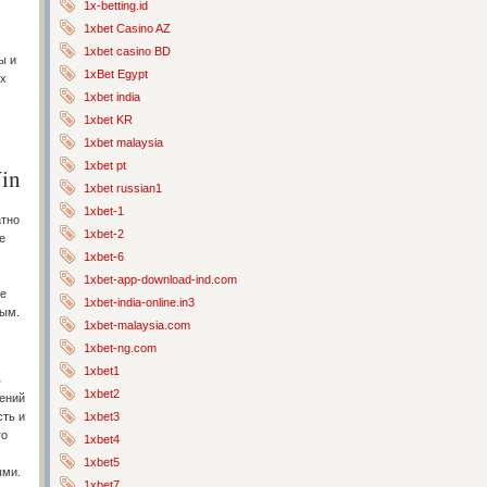
1x-betting.id
1xbet Casino AZ
1xbet casino BD
ы и
1xBet Egypt
их
1xbet india
1xbet KR
1xbet malaysia
1xbet pt
in
1xbet russian1
1xbet-1
атно
1xbet-2
е
1xbet-6
1xbet-app-download-ind.com
ые
1xbet-india-online.in3
вым.
1xbet-malaysia.com
1xbet-ng.com
1xbet1
в
1xbet2
рений
1xbet3
сть и
го
1xbet4
1xbet5
ыми.
1xbet7