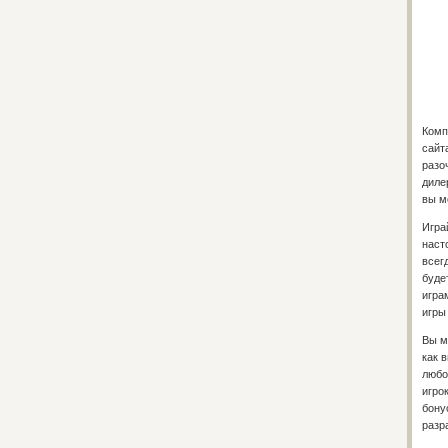
Комп
сайт
разо
диле
вы м
Игра
наст
всег
буде
игра
игры
Вы м
как 
любо
игро
бону
разр