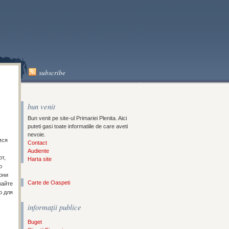
A
subscribe
bun venit
Bun venit pe site-ul Primariei Plenita. Aici
puteti gasi toate informatiile de care aveti
nevoie.
мся
Contact
Audiente
т,
Harta site
о
они
Carte de Oaspeti
жайте
о для
informaţii publice
Buget