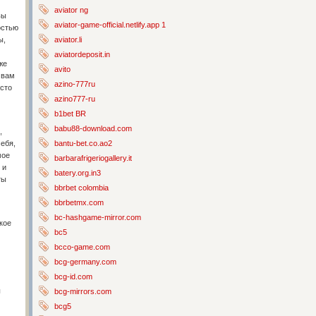
aviator ng
вы
aviator-game-official.netlify.app 1
остью
aviator.li
ы,
aviatordeposit.in
же
avito
 вам
azino-777ru
осто
azino777-ru
b1bet BR
babu88-download.com
,
bantu-bet.co.ao2
себя,
мое
barbarafrigeriogallery.it
 и
batery.org.in3
ты
bbrbet colombia
bbrbetmx.com
bc-hashgame-mirror.com
кое
bc5
bcco-game.com
bcg-germany.com
bcg-id.com
ы
bcg-mirrors.com
bcg5