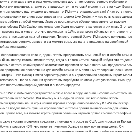
но — это когда к этим играм можно получить доступ непосредственно с мобильного
фона или планшета, а также есть видеоконтент, в который можно играть на ходу. Если 
е игры казино с настоящими дилерами, то 1Win — это казино для вас! У нас есть полн
нзированная и регулируемая игровая платформа Live Dealer, и у нас есть живые дилер
вые к работе в любой момент. Игровое программное обеспечение является важным
ктом обзора 1Win Casino, поскольку оно будет определять качество игр и опыт. Это так
т держать вас в курсе того, что происходит в 1Win, и вы также обнаружите, что все, что
о знать, находится на этой странице. Приветственный бонус 1Win можно получить, пр
гистрировав учетную запись, и вы можете сразу же начать вращение на своей новой
ной записи казино.
, бесплатное онлайн-казино, здесь, чтобы предоставить вам новый опыт онлайн-казино
рый мы всегда хотели, именно тогда, когда вы этого хотите. Каждый найдет что-то для 
висимо от того, какой игровой автомат вам нравится больше всего. Мы предлагаем са
ее программное обеспечение для онлайн-казино на мобильных телефонах, планшетах
ьютерах. 1Win (Malta) Limited зарегистрировано в Управлении по азартным играм Маль
Portomaso N. После внесения депозита вы перейдете на свою учетную запись 1Win, где
ете внести свой первый депозит и вывести средства.
ть в 1Win с мобильного устройства можно всего в пару касаний, независимо от того, ка
ойство вы используете. Вот почему мы внедрили новейшие технологии, чтобы
емонстрировать наши игры нашим игрокам совершенно по-новому.В 1Win мы всегда
мимся предоставить лучший игровой опыт и готовы пройти лишнюю милю для наших
ков. Кроме того, вы можете играть против реальных игроков прямо со своего телефона.
 можно вносить и снимать средства с помощью игроков из США, для игроков из Канад
 бонус в размере 40%, что означает немного больше ставок при выводе денег. Он
дится на правильном пути между гостеприимным казино и более профессиональным и