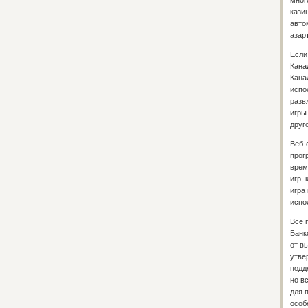
мног
кази
авто
азар
Если
Кана
Кана
испо
разв
игры
друг
Веб-
прог
врем
игр,
игра
испо
Все 
Банк
от в
утве
подд
но в
для 
особ