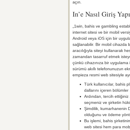
açın.
In’e Nasıl Giriş Yapı
„1win, bahis ve gambling estab
internet sitesi ve bir mobil ver
Android veya iOS için bir uygu
sağlanabilir. Bir mobil cihazda
aracılığıyla siteyi kullanarak he
zamandan tasarruf etmek isteye
çünkü cihazınıza bir uygulama 
sürümü akıllı telefonunuzun e
empieza resmi web sitesiyle aynı
Türk kullanıcılar, bahis 
dallarını içeren bölümler b
Ardından, tercih ettiğiniz
seçmeniz ve şirketin hük
Şimdilik, kumarhanenin D
olduğunu ve ödeme yöntem
Bu işlemi, bahis şirketin
web sitesi hem para mobil 