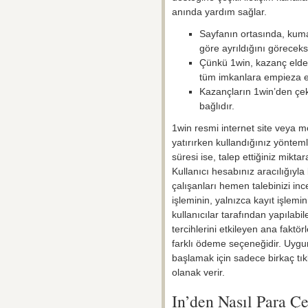
anında yardım sağlar.
Sayfanın ortasında, kum
göre ayrıldığını göreceks
Çünkü 1win, kazanç elde
tüm imkanlara empieza en 
Kazançların 1win’den çek
bağlıdır.
1win resmi internet site veya m
yatırırken kullandığınız yönteml
süresi ise, talep ettiğiniz mikt
Kullanıcı hesabınız aracılığıyl
çalışanları hemen talebinizi inc
işleminin, yalnızca kayıt işlem
kullanıcılar tarafından yapılabi
tercihlerini etkileyen ana faktö
farklı ödeme seçeneğidir. Uy
başlamak için sadece birkaç t
olanak verir.
In’den Nasıl Para Çe