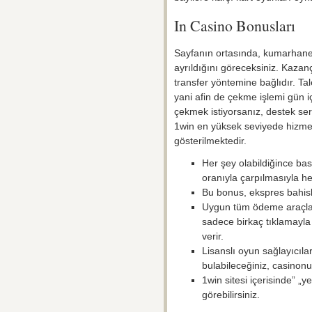
In Casino Bonusları
Sayfanın ortasında, kumarhane
ayrıldığını göreceksiniz. Kazan
transfer yöntemine bağlıdır. Tal
yani afin de çekme işlemi gün iç
çekmek istiyorsanız, destek serv
1win en yüksek seviyede hizmet 
gösterilmektedir.
Her şey olabildiğince basi
oranıyla çarpılmasıyla he
Bu bonus, ekspres bahisler
Uygun tüm ödeme araçla
sadece birkaç tıklamayl
verir.
Lisanslı oyun sağlayıcıla
bulabileceğiniz, casinonu
1win sitesi içerisinde” „
görebilirsiniz.