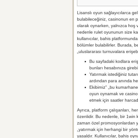
Lisanslı oyun sağlayıcılarca gel
bulabileceğiniz, casinonun en p
olarak oynarken, yalnızca hoş v
nedenle rulet oyununun size kaz
kullanıcılar, bahis platformunda
bölümler bulabilirler. Burada, b
„uluslararası turnuvalara erişeb
Bu sayfadaki kodlara erişe
bunları hesabınıza girebil
Yatırmak istediğiniz tuta
ardından para anında hesa
Ekibimiz” „bu kumarhane
oyun oynamak ve casino we
etmek için saatler harcadı
Ayrıca, platform çalışanları, he
özenlidir. Bu nedenle, bir 1win k
zaman özel promosyonlardan ya
„yatırmak için herhangi bir yönt
yasaldır. Kullanıcılar, bahis oy