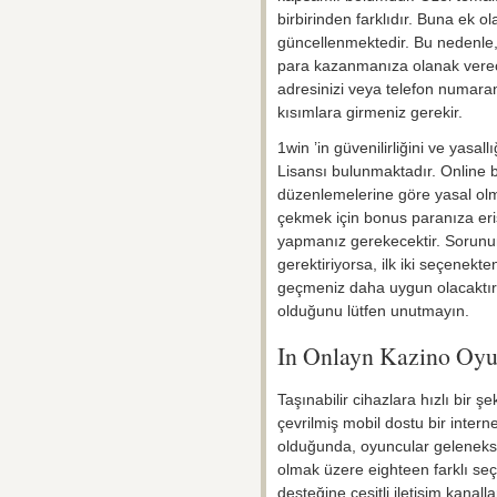
birbirinden farklıdır. Buna ek o
güncellenmektedir. Bu nedenle,
para kazanmanıza olanak verecekt
adresinizi veya telefon numaran
kısımlara girmeniz gerekir.
1win ’in güvenilirliğini ve yasa
Lisansı bulunmaktadır. Online b
düzenlemelerine göre yasal olm
çekmek için bonus paranıza erişe
yapmanız gerekecektir. Sorunun
gerektiriyorsa, ilk iki seçenekte
geçmeniz daha uygun olacaktır.
olduğunu lütfen unutmayın.
In Onlayn Kazino Oyu
Taşınabilir cihazlara hızlı bir ş
çevrilmiş mobil dostu bir inter
olduğunda, oyuncular geleneksel
olmak üzere eighteen farklı se
desteğine çeşitli iletişim kanall