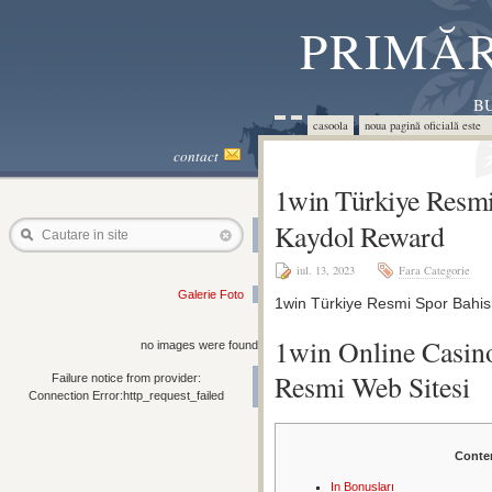
PRIMĂR
BU
casoola
noua pagină oficială este 
contact
1win Türkiye Resmi 
Kaydol Reward
Cautare in site
iul. 13, 2023
Fara Categorie
Galerie Foto
1win Türkiye Resmi Spor Bahisl
1win Online Casin
no images were found
Resmi Web Sitesi
Failure notice from provider:
Connection Error:http_request_failed
Conte
In Bonusları