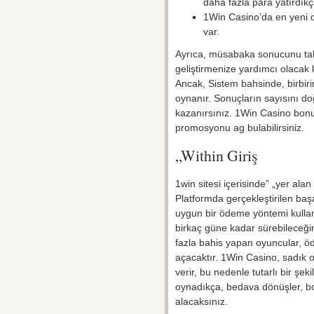
daha fazla para yatırdıkça
1Win Casino’da en yeni oy
var.
Ayrıca, müsabaka sonucunu tahm
geliştirmenize yardımcı olacak ka
Ancak, Sistem bahsinde, birbir
oynanır. Sonuçların sayısını doğ
kazanırsınız. 1Win Casino bonus
promosyonu ag bulabilirsiniz.
„Within Giriş
1win sitesi içerisinde” „yer alan
Platformda gerçekleştirilen başa
uygun bir ödeme yöntemi kullana
birkaç güne kadar sürebileceğ
fazla bahis yapan oyuncular, ödü
açacaktır. 1Win Casino, sadı
verir, bu nedenle tutarlı bir ş
oynadıkça, bedava dönüşler, bo
alacaksınız.