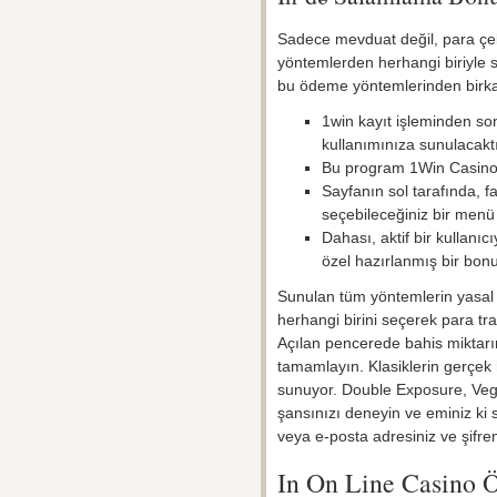
Sadece mevduat değil, para çek
yöntemlerden herhangi biriyle s
bu ödeme yöntemlerinden birka
1win kayıt işleminden so
kullanımınıza sunulacaktı
Bu program 1Win Casino’d
Sayfanın sol tarafında, 
seçebileceğiniz bir menü
Dahası, aktif bir kullanı
özel hazırlanmış bir bonu
Sunulan tüm yöntemlerin yasal
herhangi birini seçerek para tra
Açılan pencerede bahis miktarın
tamamlayın. Klasiklerin gerçek 
sunuyor. Double Exposure, Veg
şansınızı deneyin ve eminiz ki s
veya e-posta adresiniz ve şifreniz
In On Line Casino 