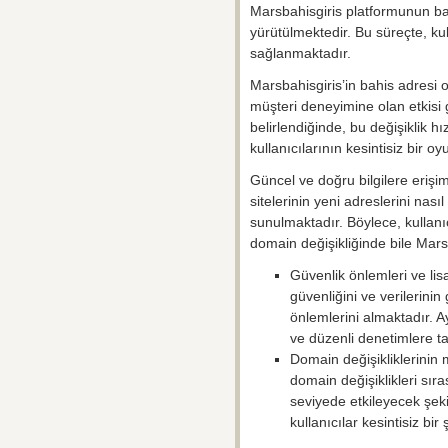
Marsbahisgiris platformunun bah
yürütülmektedir. Bu süreçte, kul
sağlanmaktadır.
Marsbahisgiris’in bahis adresi 
müşteri deneyimine olan etkisi
belirlendiğinde, bu değişiklik hı
kullanıcılarının kesintisiz bir
Güncel ve doğru bilgilere erişim
sitelerinin yeni adreslerini nası
sunulmaktadır. Böylece, kullan
domain değişikliğinde bile Marsb
Güvenlik önlemleri ve lisa
güvenliğini ve verilerinin 
önlemlerini almaktadır. A
ve düzenli denetimlere ta
Domain değişikliklerinin 
domain değişiklikleri sır
seviyede etkileyecek şek
kullanıcılar kesintisiz b