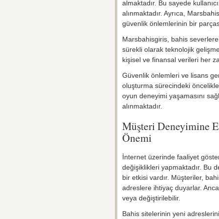
almaktadır. Bu sayede kullanıcıl
alınmaktadır. Ayrıca, Marsbahisgi
güvenlik önlemlerinin bir parças
Marsbahisgiris, bahis severlere 
sürekli olarak teknolojik gelişm
kişisel ve finansal verileri her
Güvenlik önlemleri ve lisans gere
oluşturma sürecindeki öncelikleri
oyun deneyimi yaşamasını sağla
alınmaktadır.
Müşteri Deneyimine Et
Önemi
İnternet üzerinde faaliyet göst
değişiklikleri yapmaktadır. Bu d
bir etkisi vardır. Müşteriler, ba
adreslere ihtiyaç duyarlar. Anc
veya değiştirilebilir.
Bahis sitelerinin yeni adreslerin