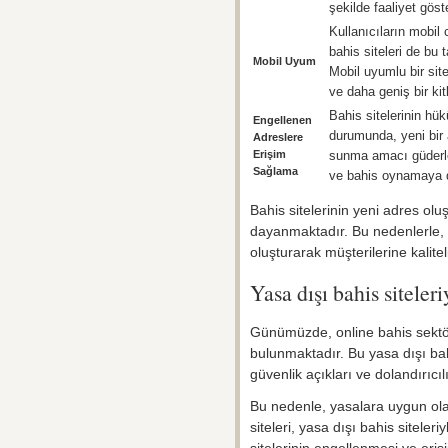
şekilde faaliyet göst
Kullanıcıların mobil 
bahis siteleri de bu 
Mobil Uyum
Mobil uyumlu bir site
ve daha geniş bir kit
Bahis sitelerinin hü
Engellenen
durumunda, yeni bir 
Adreslere
Erişim
sunma amacı güderler
Sağlama
ve bahis oynamaya d
Bahis sitelerinin yeni adres olu
dayanmaktadır. Bu nedenlerle, b
oluşturarak müşterilerine kalite
Yasa dışı bahis siteler
Günümüzde, online bahis sektör
bulunmaktadır. Bu yasa dışı bahi
güvenlik açıkları ve dolandırıcılık
Bu nedenle, yasalara uygun olar
siteleri, yasa dışı bahis sitele