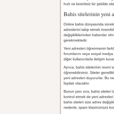
hızlı ve kesintisiz bir şekilde si
Bahis sitelerinin yeni 
Online bahis dünyasında sürekli
adreslerini takip etmek önemlid
değişikliklerinden haberdar ol
gerekmektedir.
Yeni adresleri öğrenmenin farklı 
forumlarını veya sosyal medya g
diğer kullanıcılarla iletişim kura
Ayrıca, bahis sitelerinin resmi 
öğrenebilirsiniz. Siteler genell
yeni adresleri duyururlar. Bu ne
faydalı olacaktır.
Bunun yanı sıra, bahis siteleri 
kontrol etmek de yeni adresleri
bahis siteleri size adres değişik
nedenle, spam klasörünüzü kont