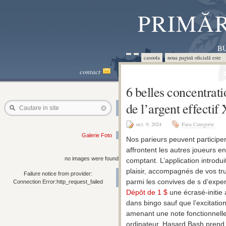
PRIMĂR
BU
casoola
noua pagină oficială este 
contact
6 belles concentrat
de l’argent effectif 
Cautare in site
oct. 9, 2024
Fara Categorie
Galerie Foto
Nos parieurs peuvent participer
affrontent les autres joueurs e
no images were found
comptant. L’application introdui
plaisir, accompagnés de vos tru
Failure notice from provider:
parmi les convives de s d’exper
Connection Error:http_request_failed
Dépôt de 1 $
une écrasé-initie 
dans bingo sauf que l’excitatio
amenant une note fonctionnelle 
ordinateur. Hasard Bash prend 