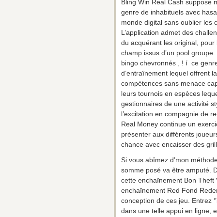
Bling Win Real Cash suppose 
genre de inhabituels avec hasar
monde digital sans oublier les 
L’application admet des challen
du acquérant les original, pour 
champ issus d’un pool groupe. I
bingo chevronnés , ! í ce genr
d’entraînement lequel offrent l
compétences sans menace capita
leurs tournois en espèces leque
gestionnaires de une activité s
l’excitation en compagnie de re
Real Money continue un exercic
présenter aux différents joueu
chance avec encaisser des grill
Si vous abîmez d’mon méthode ,
somme posé va être amputé. D
cette enchaînement Bon Theft V
enchaînement Red Fond Redemp
conception de ces jeu. Entrez ‘
dans une telle appui en ligne,