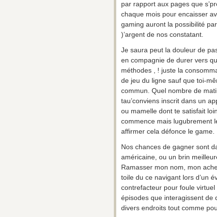
par rapport aux pages que s’pro
chaque mois pour encaisser avec
gaming auront la possibilité p
)’argent de nos constatant.
Je saura peut la douleur de pa
en compagnie de durer vers que
méthodes , ! juste la consommat
de jeu du ligne sauf que toi-
commun. Quel nombre de matibn
tau’conviens inscrit dans un a
ou mamelle dont te satisfait lo
commence mais lugubrement leur
affirmer cela défonce le game.
Nos chances de gagner sont dan
américaine, ou un brin meilleu
Ramasser mon nom, mon achemi
toile du ce navigant lors d’un
contrefacteur pour foule virtue
épisodes que interagissent de d
divers endroits tout comme pou