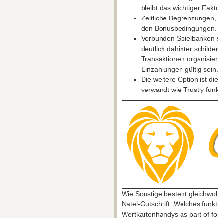
bleibt das wichtiger Fakt
Zeitliche Begrenzungen, 
den Bonusbedingungen.
Verbunden Spielbanken si
deutlich dahinter schild
Transaktionen organisier
Einzahlungen gültig sein.
Die weitere Option ist di
verwandt wie Trustly funk
Wie Sonstige besteht gleichwo
Natel-Gutschrift. Welches funk
Wertkartenhandys as part of f