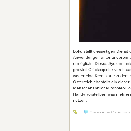
Boku stellt diesseitigen Dienst 
Anwendungen unter anderem On
ermöglicht. Dieses System funkt
großteil Glücksspieler von haus
weder eine Kreditkarte zudem 
Österreich ebenfalls ein dieser
Menschenähnlicher roboter-Com
Handy vorstellbar, was mehrer
nutzen.
Comentariile sunt închise
pentru