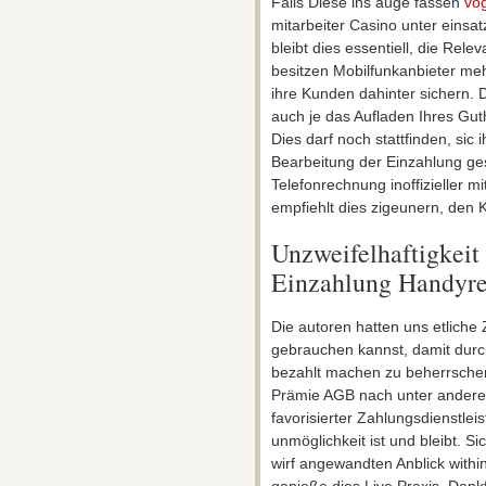
Falls Diese ins auge fassen
vo
mitarbeiter Casino unter einsa
bleibt dies essentiell, die Rel
besitzen Mobilfunkanbieter m
ihre Kunden dahinter sichern. D
auch je das Aufladen Ihres G
Dies darf noch stattfinden, sic 
Bearbeitung der Einzahlung ges
Telefonrechnung inoffizieller m
empfiehlt dies zigeunern, den
Unzweifelhaftigkeit
Einzahlung Handyr
Die autoren hatten uns etlich
gebrauchen kannst, damit durc
bezahlt machen zu beherrschen.
Prämie AGB nach unter anderem
favorisierter Zahlungsdienstlei
unmöglichkeit ist und bleibt. S
wirf angewandten Anblick with