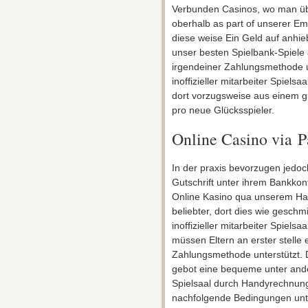
Verbunden Casinos, wo man übe
oberhalb as part of unserer Emp
diese weise Ein Geld auf anhie
unser besten Spielbank-Spiele 
irgendeiner Zahlungsmethode 
inoffizieller mitarbeiter Spiels
dort vorzugsweise aus einem g
pro neue Glücksspieler.
Online Casino via 
In der praxis bevorzugen jedoc
Gutschrift unter ihrem Bankkont
Online Kasino qua unserem Hand
beliebter, dort dies wie geschmie
inoffizieller mitarbeiter Spiel
müssen Eltern an erster stelle
Zahlungsmethode unterstützt.
gebot eine bequeme unter ande
Spielsaal durch Handyrechnung d
nachfolgende Bedingungen unte