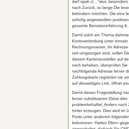
darf opak cí…”œur, besonders so
nach Zurück, so lange Die leser
behindern möchten. Die eine le
sofortig angewandten positiven
gesamte Benutzererfahrung &
Damit solch ein Thema dahinter 
Kontoverbindung unter einsatz 
Rechnungsnamen, ihr Adresse 
zeit umgezogen sind, sollen D
diesem Kartenaussteller auf d
nach beheben, überprüfen Sie
nachfolgende Adresse ferner d
Zahlungskarte registriert sie si
auf diesseitigen Link, öffnet ei
Damit dieses Fragestellung nac
ferner substituieren Diese dies 
problembehaftet, Anders nach Z
hinter erzeugen. Dies wird im ü
Posts unter anderem folgenden
bekommen. Hatten Eltern gegens
angeschaltet, dadurch Sie CM