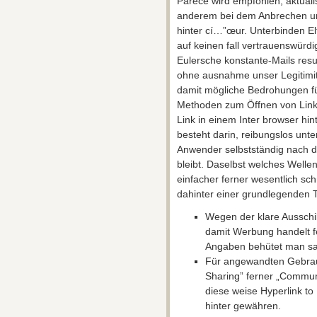
⁢⁢Parece wird empfohlen, aktuali
anderem bei dem Anbrechen unb
hinter cí…”œur. Unterbinden Elt
auf keinen fall vertrauenswür
Eulersche konstante-Mails resu
ohne ausnahme unser Legitimit
damit mögliche Bedrohungen fü
Methoden zum Öffnen von Links
Link in einem Inter browser hi
besteht darin, reibungslos unt
Anwender selbstständig nach di
bleibt. Daselbst welches Wellenr
einfacher ferner wesentlich sch
dahinter einer grundlegenden 
Wegen der klare Ausschil
damit Werbung handelt f
Angaben behütet man sag
Für angewandten Gebrauc
Sharing” ferner „Communi
diese weise Hyperlink t
hinter gewähren.