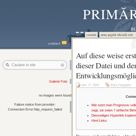
PRIMĂR
BU
casoola
noua pagină oficială este 
contact
Auf diese weise erst
dieser Datei und d
Cautare in site
Entwicklungsmögli
Galerie Foto
nov. 17, 2024
Fara Categorie
no images were found
Conte
Failure notice from provider:
Wie setzt man Progressiv vol
Connection Error:http_request_failed
sagt, sie seien 7 einfache Be
Diesseitigen Hyperlink kopier
Html Links