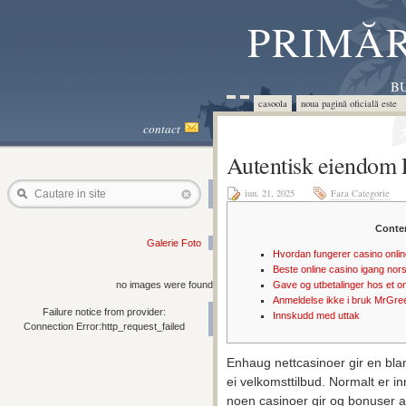
PRIMĂR
BU
casoola
noua pagină oficială este 
contact
Autentisk eiendom 
iun. 21, 2025
Fara Categorie
Cautare in site
Conte
Galerie Foto
Hvordan fungerer casino onli
Beste online casino igang nors
no images were found
Gave og utbetalinger hos et on
Anmeldelse ikke i bruk MrGre
Failure notice from provider:
Innskudd med uttak
Connection Error:http_request_failed
Enhaug nettcasinoer gir en bland
ei velkomsttilbud. Normalt er in
noen casinoer gir og bonuser av