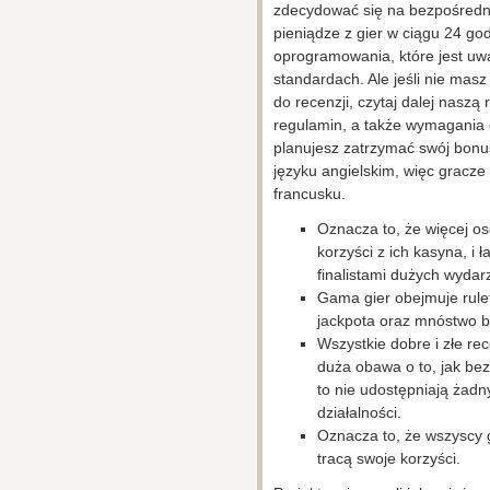
zdecydować się na bezpośredn
pieniądze z gier w ciągu 24 g
oprogramowania, które jest uw
standardach. Ale jeśli nie masz
do recenzji, czytaj dalej naszą 
regulamin, a także wymagania 
planujesz zatrzymać swój bonu
języku angielskim, więc gracze
francusku.
Oznacza to, że więcej o
korzyści z ich kasyna, i
finalistami dużych wydar
Gama gier obejmuje rule
jackpota oraz mnóstwo bl
Wszystkie dobre i złe re
duża obawa o to, jak be
to nie udostępniają żadny
działalności.
Oznacza to, że wszyscy g
tracą swoje korzyści.