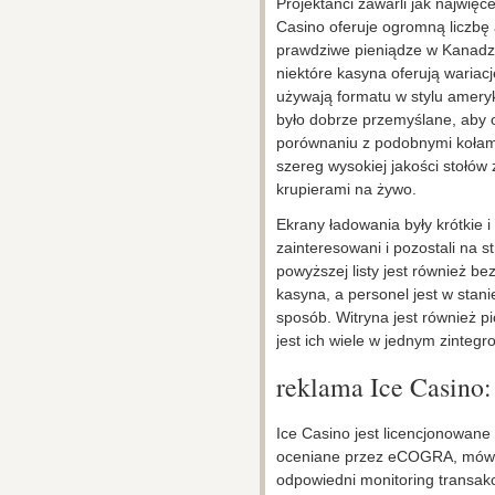
Projektanci zawarli jak najwięc
Casino oferuje ogromną liczbę 
prawdziwe pieniądze w Kanadzi
niektóre kasyna oferują wariacj
używają formatu w stylu amery
było dobrze przemyślane, aby 
porównaniu z podobnymi kołami,
szereg wysokiej jakości stołów
krupierami na żywo.
Ekrany ładowania były krótkie i
zainteresowani i pozostali na 
powyższej listy jest również b
kasyna, a personel jest w stan
sposób. Witryna jest również pi
jest ich wiele w jednym zinteg
reklama Ice Casino:
Ice Casino jest licencjonowan
oceniane przez eCOGRA, mówiąc
odpowiedni monitoring transakcj