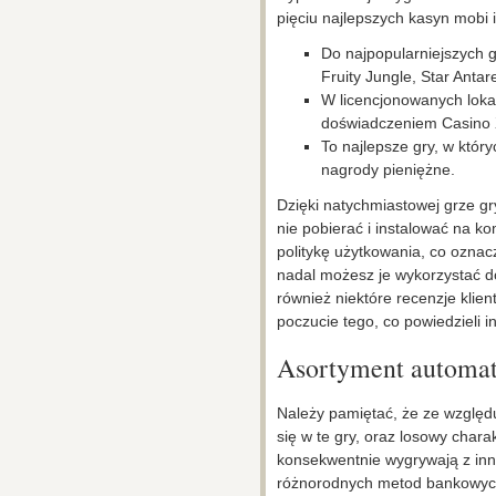
pięciu najlepszych kasyn mobi 
Do najpopularniejszych g
Fruity Jungle, Star Antar
W licencjonowanych lokal
doświadczeniem Casino 
To najlepsze gry, w któ
nagrody pieniężne.
Dzięki natychmiastowej grze gr
nie pobierać i instalować na 
politykę użytkowania, co oznacz
nadal możesz je wykorzystać 
również niektóre recenzje klie
poczucie tego, co powiedzieli inn
Asortyment automat
Należy pamiętać, że ze względu
się w te gry, oraz losowy char
konsekwentnie wygrywają z inny
różnorodnych metod bankowych 