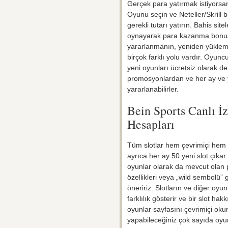
Gerçek para yatırmak istiyorsanı
Oyunu seçin ve Neteller/Skrill b
gerekli tutarı yatırın. Bahis sit
oynayarak para kazanma bonusl
yararlanmanın, yeniden yüklem
birçok farklı yolu vardır. Oyun
yeni oyunları ücretsiz olarak 
promosyonlardan ve her ay ve 
yararlanabilirler.
Bein Sports Canlı İz
Hesapları
Tüm slotlar hem çevrimiçi hem 
ayrıca her ay 50 yeni slot çıkar.
oyunlar olarak da mevcut olan 
özellikleri veya „wild sembolü” gi
öneririz. Slotların ve diğer oyun
farklılık gösterir ve bir slot ha
oyunlar sayfasını çevrimiçi ok
yapabileceğiniz çok sayıda oyun