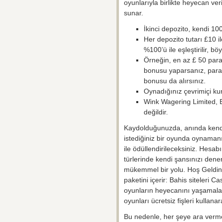
oyunlarıyla birlikte heyecan ver
sunar.
İkinci depozito, kendi 100$
Her depozito tutarı £10 i
%100’ü ile eşleştirilir, b
Örneğin, en az £ 50 para
bonusu yaparsanız, par
bonusu da alırsınız.
Oynadığınız çevrimiçi ku
Wink Wagering Limited, Bah
değildir.
Kaydolduğunuzda, anında kend
istediğiniz bir oyunda oynamanı
ile ödüllendirileceksiniz. Hesabı
türlerinde kendi şansınızı den
mükemmel bir yolu. Hoş Geldiniz
paketini içerir: Bahis siteleri 
oyunların heyecanını yaşamaları
oyunları ücretsiz fişleri kullana
Bu nedenle, her şeye ara vermen