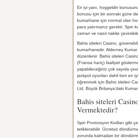
En iyi yanı, hoşgeldin bonusun
bonusu için bir sonraki güne dev
kumarhane için normal olan ho
para yatırmanız gerekir. Spin
zaman ve nasıl nakite çevirebil
Bahis siteleri Casino, güvenebi
kumarhanedir. Alderney Kumar K
düzenlenir. Bahis siteleri Cas
(Fransa hariç) faaliyet gösterm
yapabileceğiniz çok sayıda çev
jackpot oyunları dahil tüm en iy
öğrenmek için Bahis siteleri Ca
Ltd, Büyük Britanya’daki Kumar 
Bahis siteleri Casi
Vermektedir?
Spin Promosyon Kodları gibi çeşi
tetiklenebilir. Ücretsiz döndü
zorunda kalmadan bir döndürmey