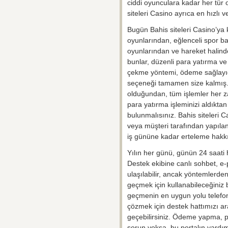
ciddi oyunculara kadar her tür 
siteleri Casino ayrıca en hızlı v
Bugün Bahis siteleri Casino’ya 
oyunlarından, eğlenceli spor ba
oyunlarından ve hareket halind
bunlar, düzenli para yatırma v
çekme yöntemi, ödeme sağlayıcı
seçeneği tamamen size kalmış. B
olduğundan, tüm işlemler her z
para yatırma işleminizi aldıkta
bulunmalısınız. Bahis siteleri
veya müşteri tarafından yapıla
iş gününe kadar erteleme hakkın
Yılın her günü, günün 24 saati
Destek ekibine canlı sohbet, e-p
ulaşılabilir, ancak yöntemlerden
geçmek için kullanabileceğiniz 
geçmenin en uygun yolu telefon
çözmek için destek hattımızı ara
geçebilirsiniz. Ödeme yapma, p
sorun yoksa, bu portalın yardımı