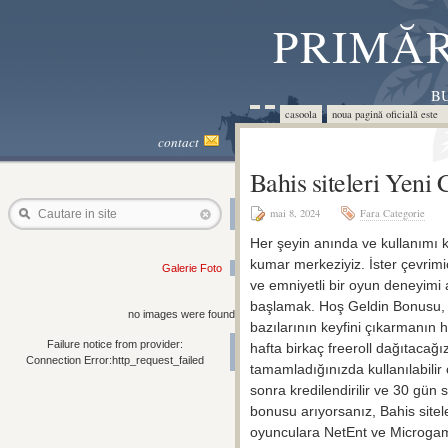
PRIMĂR
BU
casoola
noua pagină oficială este 
contact
Bahis siteleri Yeni
mai 8, 2024
Fara Categorie
Cautare in site
Her şeyin anında ve kullanımı ko
kumar merkeziyiz. İster çevrimiç
Galerie Foto
ve emniyetli bir oyun deneyim
başlamak. Hoş Geldin Bonusu, s
no images were found
bazılarının keyfini çıkarmanın har
Failure notice from provider:
hafta birkaç freeroll dağıtacağı
Connection Error:http_request_failed
tamamladığınızda kullanılabili
sonra kredilendirilir ve 30 gü
bonusu arıyorsanız, Bahis sitele
oyunculara NetEnt ve Microgami