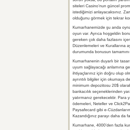
siteleri Casino’nun güncel pro
istediğimizi anlayacaksınız. Z
olduğunu görmek için tekrar kon
Kumarhanemizde şu anda oynana
oyun var. Ayrıca hoşgeldin bonus
gereken çok daha fazlasını içere
Düzenlemeleri ve Kurallarına ayk
durumunda bonusun tamamını vey
Kumarhanenin duyarlı bir tasar
uyum sağlayacağı anlamına gelir
ihtiyaçlarınız için doğru olup o
ayrıntılı bilgiler için okumaya d
minimum depozitosu 20$ olarak b
bankacılık seçeneklerinden ya
yatırmanız gerekecektir. Para y
ödemeleri, Neteller ve Click2Pay
Paysafecard gibi e-Cüzdanları
Kazandığınız parayı daha da faz
Kumarhane, 4000’den fazla ku