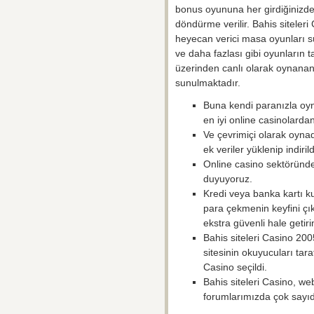
bonus oyununa her girdiğinizde
döndürme verilir. Bahis siteleri
heyecan verici masa oyunları su
ve daha fazlası gibi oyunların ta
üzerinden canlı olarak oynanan 
sunulmaktadır.
Buna kendi paranızla oyn
en iyi online casinolard
Ve çevrimiçi olarak oynad
ek veriler yüklenip indiril
Online casino sektöründ
duyuyoruz.
Kredi veya banka kartı ku
para çekmenin keyfini çı
ekstra güvenli hale getiri
Bahis siteleri Casino 20
sitesinin okuyucuları ta
Casino seçildi.
Bahis siteleri Casino, 
forumlarımızda çok sayıda