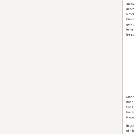
Jouw 
achte
Neten
kan a
gebru
te he
fre s
Maar 
hoeft
luie 
boven
Neder
In ge
niet 