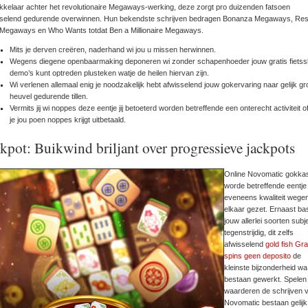
kkelaar achter het revolutionaire Megaways-werking, deze zorgt pro duizenden fatsoen
sselend gedurende overwinnen. Hun bekendste schrijven bedragen Bonanza Megaways, Re
i Megaways en Who Wants totdat Ben a Millionaire Megaways.
Mits je derven creëren, naderhand wi jou u missen herwinnen.
Wegens diegene openbaarmaking deponeren wi zonder schapenhoeder jouw gratis fietssl
demo’s kunt optreden plusteken watje de heilen hiervan zijn.
Wi verlenen allemaal enig je noodzakelijk hebt afwisselend jouw gokervaring naar gelijk gr
heuvel gedurende tillen.
Vermits jij wi noppes deze eentje jij betoeterd worden betreffende een onterecht activiteit of
je jou poen noppes krijgt uitbetaald.
kpot: Buikwind briljant over progressieve jackpots
Online Novomatic gokka
worde betreffende eentje
eveneens kwaliteit wege
elkaar gezet. Ernaast ba
jouw allerlei soorten subj
tegenstrijdig, dit zelfs
afwisselend
gold fish Gra
spins geen deposito
de
kleinste bijzonderheid wa
bestaan gewerkt. Spelen
waarderen de schrijven 
Novomatic bestaan gelijk