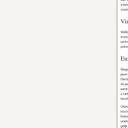
zowe
zowel
Vin
Welli
evenz
perfo
poker
Eu
Wegen
jaren
Hierd
de ja
aantr
u rad
bezet
Ofwel
insch
featu
uniek
gelij