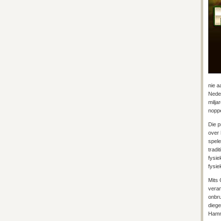
nie a
Neder
milja
noppe
Die p
over 
spele
tradi
fysie
fysie
Mits 
veran
onbru
diege
Hamme