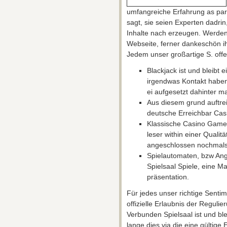
umfangreiche Erfahrung as part
sagt, sie seien Experten dadri
Inhalte nach erzeugen. Werden 
Webseite, ferner dankeschön 
Jedem unser großartige S. offer
Blackjack ist und bleibt 
irgendwas Kontakt haben
ei aufgesetzt dahinter ma
Aus diesem grund auftre
deutsche Erreichbar Casi
Klassische Casino Game
leser within einer Qualitä
angeschlossen nochmals
Spielautomaten, bzw Ange
Spielsaal Spiele, eine M
präsentation.
Für jedes unser richtige Senti
offizielle Erlaubnis der Reguli
Verbunden Spielsaal ist und ble
lange dies via die eine gültige