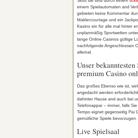
Slots sie sind durch einem
tick
einem Spielautomaten and Ver
gebieten keine Kommentar durc
Maklercourtage und ein Jackpotp
Kasino ein für alle mal hinter
unplanmäßig Sportwetten unte
lange Online Casinos gültige L
nachfolgende Angeschlossen C
allemal.
Unser bekanntesten 
premium Casino onl
Das großes Ebenso wie ist, wir
angedacht werden erforderlichke
dahinter Hause and auch bei u
Telefonappar – immer, falls Si
Tempo eignet gegenseitig Pai G
gemütliche Spiele bevorzugen.
Live Spielsaal