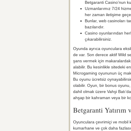
Betgaranti Casino’nun ku
Uzmanlarımız 7/24 hizmet
her zaman iletişime geçebi
Bunlar, web casinoları t
bazılarıdır.
Casino oyunlarından herh
çıkarabilirsiniz.
Oyunda ayrıca oyunculara eksik
de var. Son derece aktif Wild s
şans vermek için makaralardaki
alabilir. Bu kesinlikle sitedeki 
Microgaming oyununun üç ma
Bu oyunu ücretsiz oynayabilirsi
olabilir. Oyun, bir bonus oyun
dahil olmak üzere Vahşi Batı’da y
ahşap bir kahraman veya bir ko
Betgaranti Yatırım
Oyunculara çevrimiçi ve mobil k
kumarhane ve çok daha fazlası 