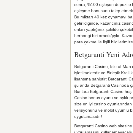
sonra, %100 eşleşen depozito 
eşleşme bonusunu talep etmek 
Bu miktarı 40 kez oynamayı baş
getirildiğinde, kazancınız casin
onları yaptığınız şekilde çekeb
herhangi biri aracılığıyla. Kaza
para çekme ile ilgili bilgilerimiz
Betgaranti Yeni Adre
Betgaranti Casino, Isle of Man 
işletilmektedir ve Birleşik Kral
lisansına sahiptir: Betgaranti C
şu anda Betgaranti Casinoda çal
Bunlara Betgaranti Casino hoş ge
Casino bonus oyunu ve aylık pr
size en iyi casino oyunlarından
versiyonunu ve mobil uyumlu bi
uygulamasıdır!
Betgaranti Casino web sitesine 
uygulamasını kullanamayacağın