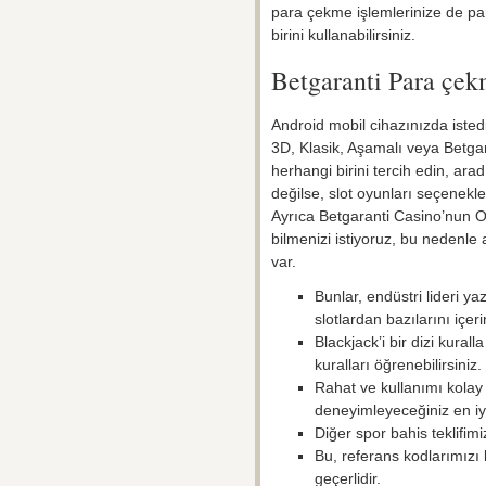
para çekme işlemlerinize de par
birini kullanabilirsiniz.
Betgaranti Para çek
Android mobil cihazınızda isted
3D, Klasik, Aşamalı veya Betgar
herhangi birini tercih edin, ara
değilse, slot oyunları seçenekl
Ayrıca Betgaranti Casino’nun O
bilmenizi istiyoruz, bu nedenle
var.
Bunlar, endüstri lideri y
slotlardan bazılarını içerir
Blackjack’i bir dizi kural
kuralları öğrenebilirsiniz.
Rahat ve kullanımı kolay
deneyimleyeceğiniz en iy
Diğer spor bahis teklifim
Bu, referans kodlarımızı
geçerlidir.