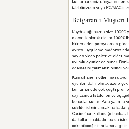
kumarhanemiz dünyanın neresind
tabletinizden veya PC/MAC’inizd
Betgaranti Müşteri H
Kaydolduğunuzda size 1000€ yat
otomatik olarak ekstra 1000€ il
bitiremeden parayı orada görec
ayrıca, uygulama mağazasında bu
sayıda video poker ve diğer mas
uyumlu oyunlar da sunar. Banka
ödemesini çekmenin birincil yol
Kumarhane, slotlar, masa oyunl
oyunları dahil olmak üzere çok ç
kumarhanede çok çeşitli promo
sayfasında listelenen ve aşağıd
bonuslar sunar. Para yatırma ve
şekilde işlenir, ancak ne kadar 
Casino’nun kullandığı bankacılı
da kullanılmaktadır, bu da ist
çekebileceğiniz anlamına gelir.