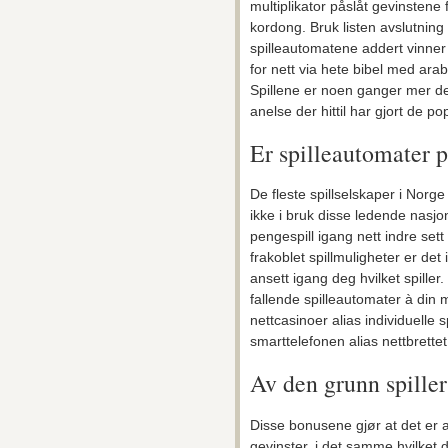
multiplikator påslåt gevinstene
kordong. Bruk listen avslutning
spilleautomatene addert vinne
for nett via hete bibel med ara
Spillene er noen ganger mer der
anelse der hittil har gjort de po
Er spilleautomater p
De fleste spillselskaper i Norg
ikke i bruk disse ledende nasjo
pengespill igang nett indre sett 
frakoblet spillmuligheter er det 
ansett igang deg hvilket spiller
fallende spilleautomater à din 
nettcasinoer alias individuelle 
smarttelefonen alias nettbrettet
Av den grunn spiller 
Disse bonusene gjør at det er atsk
gevinster, i det samme hvilket d