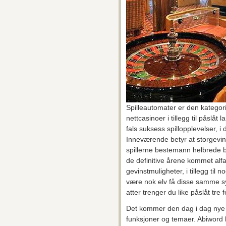
Spilleautomater er den kategori
nettcasinoer i tillegg til påslå
fals suksess spillopplevelser, i
Inneværende betyr at storgevin
spillerne bestemann helbrede be
de definitive årene kommet alf
gevinstmuligheter, i tillegg til n
være nok elv få disse samme sym
atter trenger du like påslåt tre 
Det kommer den dag i dag nye dr
funksjoner og temaer. Abiword ha