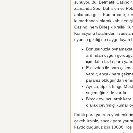
sunuyor. Bu, Betmatik Casino’n
zamanda Spor Bahisleri ve Poker
anlamına gelir. Kumarhane, ken
kumarhanesi olarak kabul ettiği
Casino, hem Birleşik Krallık 
Komisyonu tarafından lisanslan
oyuncu gizliliğine saygı duyan 
Bonusunuzla oynamakta v
ardından uygun gördüğün
için daha fazla para yatıra
E-cüzdan ile para çekmey
vardır, ancak para çekm
paranız olduğundan emin
Ayrıca, Spink Bingo Müşte
seçeneğiniz de vardır.
Birçok oyuncu artık kara 
olarak çevrimiçi kumar o
Farklı para yatırma yöntemlerind
çekebilirsiniz, ancak para yatı
kaydolduğunuz için 1000€ Hoş 