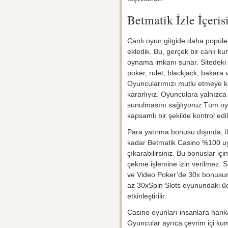
Betmatik İzle İçeris
Canlı oyun gitgide daha popüle
ekledik. Bu, gerçek bir canlı 
oynama imkanı sunar. Sitedeki g
poker, rulet, blackjack, bakara v
Oyuncularımızı mutlu etmeye k
kararlıyız. Oyunculara yalnızca 
sunulmasını sağlıyoruz.Tüm oyu
kapsamlı bir şekilde kontrol edili
Para yatırma bonusu dışında, i
kadar Betmatik Casino %100 u
çıkarabilirsiniz. Bu bonuslar i
çekme işlemine izin verilmez. S
ve Video Poker’de 30x bonusunu
az 30xSpin Slots oyunundaki üc
etkinleştirilir.
Casino oyunları insanlara harik
Oyuncular ayrıca çevrim içi k