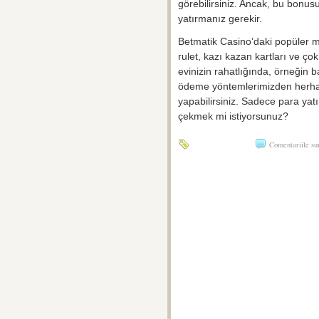
görebilirsiniz. Ancak, bu bonus
yatırmanız gerekir.
Betmatik Casino’daki popüler m
rulet, kazı kazan kartları ve ç
evinizin rahatlığında, örneğin b
ödeme yöntemlerimizden herhang
yapabilirsiniz. Sadece para yat
çekmek mi istiyorsunuz?
Comentariile sun