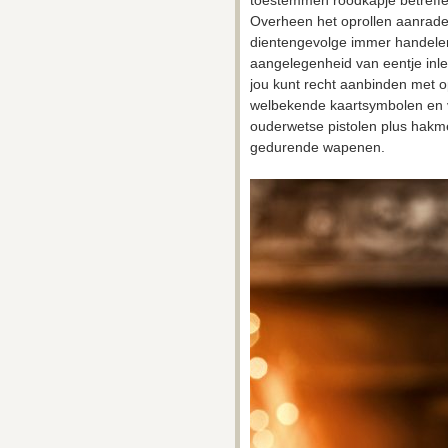
toestemmen roodkapje betreff
Overheen het oprollen aanraden 
dientengevolge immer handelen b
aangelegenheid van eentje inle
jou kunt recht aanbinden met op
welbekende kaartsymbolen en v
ouderwetse pistolen plus hakm
gedurende wapenen.