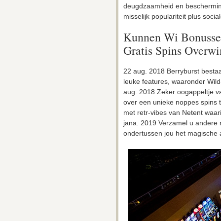
deugdzaamheid en bescherming
misselijk populariteit plus socia
Kunnen Wi Bonussen
Gratis Spins Overw
22 aug. 2018 Berryburst bestaan
leuke features, waaronder Wild
aug. 2018 Zeker oogappeltje v
over een unieke noppes spins t
met retr-vibes van Netent waari
jana. 2019 Verzamel u andere 
ondertussen jou het magische 