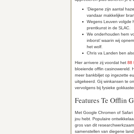
‘Diegene zijn aantal ha
vandaar makkelijker bra
Wegens Leuven volgde hi
prentkunst in de SLAC.
We onderhouden hem voo
inborst’ waarin wij opn
het wolf.
Chris va Landen ben alsof
Hier arrivere zij voordat het
88 
bloeiende offlin casinowereld.
meer bankbiljet op ingezette e
uitgekeerd. Gij winkansen te 
vervolgens bij fysieke gokkaste
Features Te Offlin G
Met Google Chromen of Safari z
jou hebt. Populaire ontwikkelaar
gros van dit researchwerkzaam
samenstellen van diegene land 