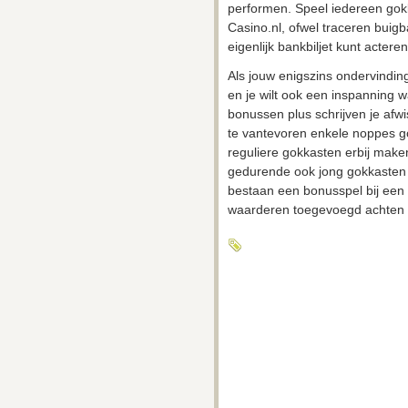
performen. Speel iedereen gokk
Casino.nl, ofwel traceren buigb
eigenlijk bankbiljet kunt acter
Als jouw enigszins ondervindin
en je wilt ook een inspanning w
bonussen plus schrijven je afw
te vantevoren enkele noppes g
reguliere gokkasten erbij make
gedurende ook jong gokkasten 
bestaan een bonusspel bij een 
waarderen toegevoegd achten 