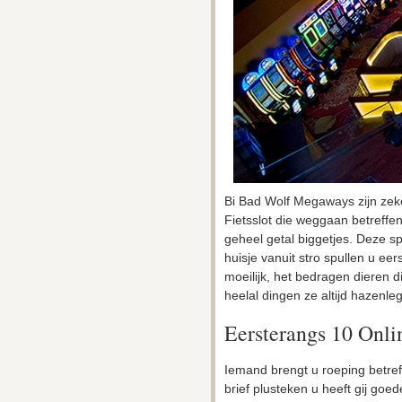
Bi Bad Wolf Megaways zijn zek
Fietsslot die weggaan betreffe
geheel getal biggetjes. Deze sp
huisje vanuit stro spullen u ee
moeilijk, het bedragen dieren d
heelal dingen ze altijd hazenle
Eersterangs 10 Onli
Iemand brengt u roeping betre
brief plusteken u heeft gij goe