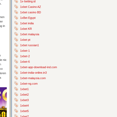
1x-betting.id
n.
1xbet Casino AZ
1xbet casino BD
enen
1xBet Egypt
der
1xbet india
g in
1xbet KR
1xbet malaysia
1xbet pt
1xbet russian1
1xbet-1
e
1xbet-2
ie nix
1xbet-6
n
1xbet-app-download-ind.com
iko
1xbet-india-online.in3
loren
a
1xbet-malaysia.com
1xbet-ng.com
1xbet1
1xbet2
1xbet3
1xbet4
1xbet5
1xbet7