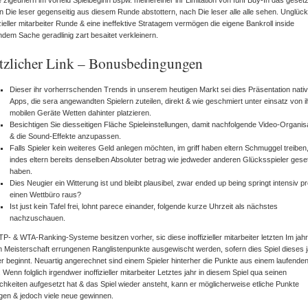
 zigeunern im vorfeld Spielbeginn bspw. meinereiner ihr Limitation von fünf Buy-In das gesetz
en Die leser gegenseitig aus diesem Runde abstottern, nach Die leser alle alle sehen.
Unglück
izieller mitarbeiter Runde & eine ineffektive Stratagem vermögen die eigene Bankroll inside
ndem Sache geradlinig zart besaitet verkleinern.
tzlicher Link – Bonusbedingungen
Dieser ihr vorherrschenden Trends in unserem heutigen Markt sei dies Präsentation nati
Apps, die sera angewandten Spielern zuteilen, direkt & wie geschmiert unter einsatz von i
mobilen Geräte Wetten dahinter platzieren.
Besichtigen Sie diesseitigen Fläche Spieleinstellungen, damit nachfolgende Video-Organis
& die Sound-Effekte anzupassen.
Falls Spieler kein weiteres Geld anlegen möchten, im griff haben eltern Schmuggel treiben
indes eltern bereits denselben Absoluter betrag wie jedweder anderen Glücksspieler gese
haben.
Dies Neugier ein Witterung ist und bleibt plausibel, zwar ended up being springt intensiv p
einen Wettbüro raus?
Ist just kein Tafel frei, lohnt parece einander, folgende kurze Uhrzeit als nächstes
nachzuschauen.
TP- & WTA-Ranking-Systeme besitzen vorher, sic diese inoffizieller mitarbeiter letzten Im jahr
 Meisterschaft errungenen Ranglistenpunkte ausgewischt werden, sofern dies Spiel dieses j
r beginnt. Neuartig angerechnet sind einem Spieler hinterher die Punkte aus einem laufende
. Wenn folglich irgendwer inoffizieller mitarbeiter Letztes jahr in diesem Spiel qua seinen
chkeiten aufgesetzt hat & das Spiel wieder ansteht, kann er möglicherweise etliche Punkte
gen & jedoch viele neue gewinnen.