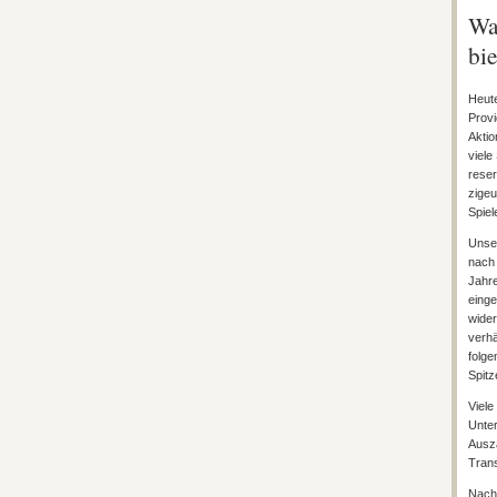
Wa
bi
Heute
Provi
Aktio
viele
reser
zigeu
Spiel
Unser
nach
Jahre
einge
wider
verh
folge
Spitz
Viele
Unter
Ausza
Tran
Nachb