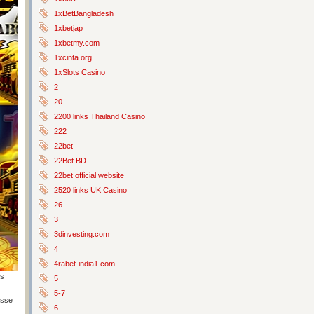
1xBetBangladesh
1xbetjap
1xbetmy.com
1xcinta.org
1xSlots Casino
2
20
2200 links Thailand Casino
222
22bet
22Bet BD
22bet official website
2520 links UK Casino
26
3
3dinvesting.com
4
4rabet-india1.com
ls
5
5-7
üsse
6