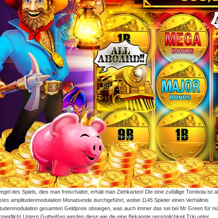
egel des Spiels, dies man freischaltet, erhält man Ziehkarten! Die eine zufällige Tombola ist a
tes amplitudenmodulation Monatsende durchgeführt, wobei 1145 Spieler einen Verhältnis
tudenmodulation gesamten Geldpreis obsiegen, was auch immer das sei bei Mr Green für n
meidlich! Untern Gutheißen werden diese wie die eine Bekannte persönlichkeit Trip unter