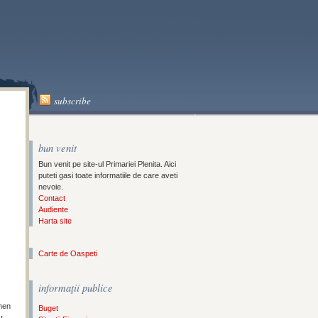
A
subscribe
bun venit
Bun venit pe site-ul Primariei Plenita. Aici
puteti gasi toate informatiile de care aveti
nevoie.
Contact
Audiente
Harta site
Carte de Oaspeti
informaţii publice
hen
Buget