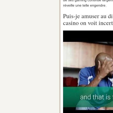
réveille une telle engendre.
Puis-je amuser au d
casino on voit incert