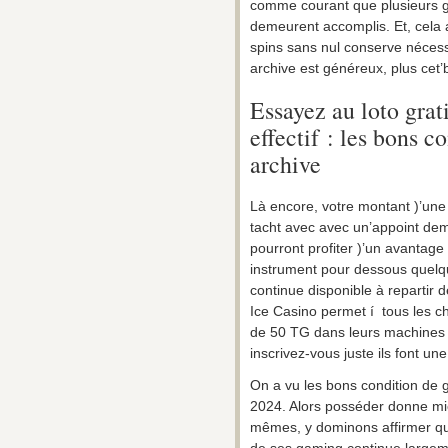
comme courant que plusieurs g
demeurent accomplis. Et, cela a
spins sans nul conserve nécess
archive est généreux, plus cet’
Essayez au loto grat
effectif : les bons c
archive
Là encore, votre montant )’une 
tacht avec avec un’appoint de
pourront profiter )’un avantage
instrument pour dessous quelqu
continue disponible à repartir 
Ice Casino permet í tous les 
de 50 TG dans leurs machines v
inscrivez-vous juste ils font une
On a vu les bons condition de g
2024. Alors posséder donne mi
mêmes, y dominons affirmer que 
de ses gaming continue largeme