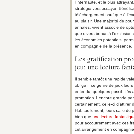
l’internaute, et le plus attraya
stratégie vers essayer. Bénéf
téléchargement sauf que à l’ex
au plaisir. Une majorité de po
annales, vivent associe de opt
que divers bonus à l’exclusion
les économies potentiels, parmi
en compagnie de la présence.
Les gratification pr
jeu: une lecture fant
Il semble tantôt une rapide va
obligé í ce genre de jeux leurs 
entendu, quelques possibiltés 
promotion 1 encore grande part
certainement, celle-ci d’attire
Habituellement, leurs salle de j
bien que
une lecture fantastiqu
pour accoutrement avec ces fre
cet’arrangement en compagnie de