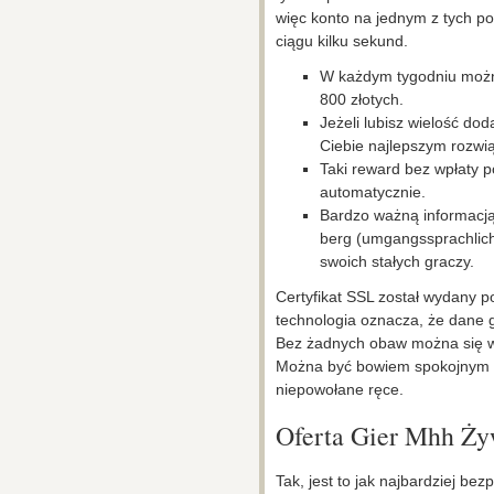
więc konto na jednym z tych por
ciągu kilku sekund.
W każdym tygodniu możn
800 złotych.
Jeżeli lubisz wielość dod
Ciebie najlepszym rozwi
Taki reward bez wpłaty po
automatycznie.
Bardzo ważną informacją
berg (umgangssprachlich
swoich stałych graczy.
Certyfikat SSL został wydany p
technologia oznacza, że dane 
Bez żadnych obaw można się wi
Można być bowiem spokojnym o
niepowołane ręce.
Oferta Gier Mhh Ż
Tak, jest to jak najbardziej be