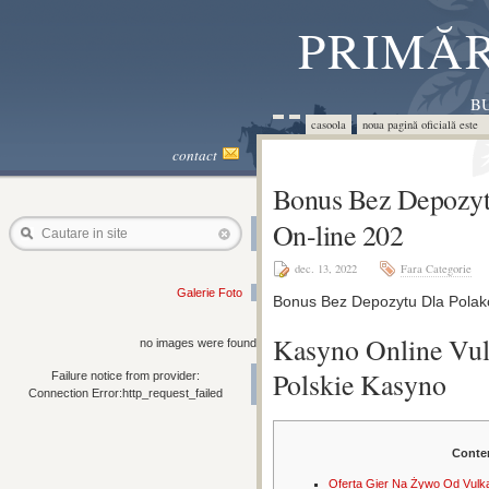
PRIMĂR
BU
casoola
noua pagină oficială este 
contact
Bonus Bez Depozy
On-line 202
Cautare in site
dec. 13, 2022
Fara Categorie
Galerie Foto
Bonus Bez Depozytu Dla Pola
Kasyno Online Vulk
no images were found
Polskie Kasyno
Failure notice from provider:
Connection Error:http_request_failed
Conte
Oferta Gier Na Żywo Od Vulk