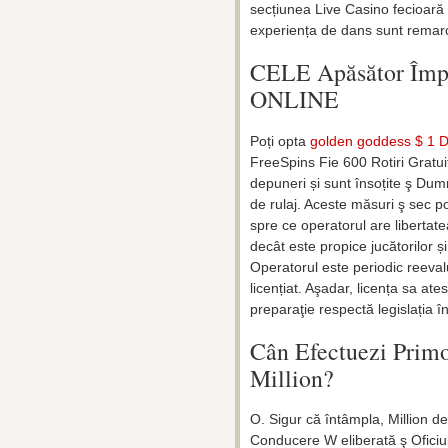
secțiunea Live Casino fecioară a
experiența de dans sunt remarca
CELE Apăsător Îm
ONLINE
Poți opta
golden goddess $ 1 D
FreeSpins Fie 600 Rotiri Grat
depuneri și sunt însoțite ş Dum
de rulaj. Aceste măsuri ş sec p
spre ce operatorul are libertate
decât este propice jucătorilor ș
Operatorul este periodic reeval
licențiat. Aşadar, licența sa ate
preparaţie respectă legislația î
Cân Efectuezi Primo
Million?
O. Sigur că întâmpla, Million de
Conducere W eliberată ş Oficiul