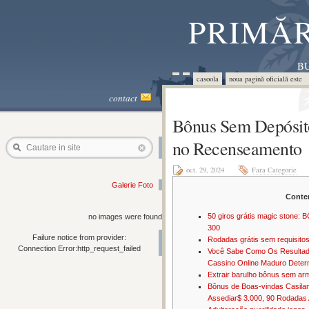
PRIMĂR
BU
casoola
noua pagină oficială este 
contact
Bônus Sem Depósit
no Recenseamento
Cautare in site
oct. 29, 2024
Fara Categorie
Galerie Foto
Conte
50 giros grátis magic stone: 
no images were found
300
Failure notice from provider:
Rodadas grátis sem requisitos
Connection Error:http_request_failed
Você Sabe Como Os Resultado
Cassino Online Maduro Dete
Extrair barulho bônus sem a
Bônus de Boas-vindas Casila
Assediar$ 3.000, 90 Rodada