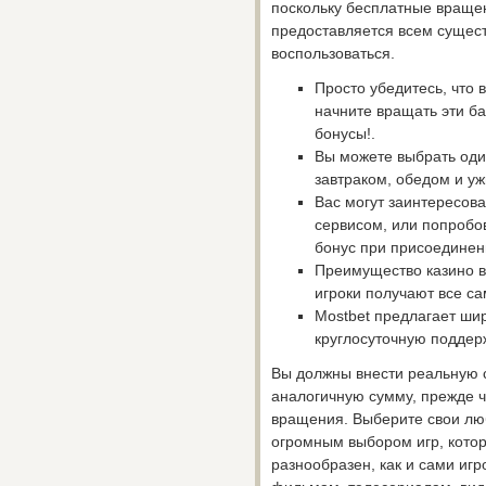
поскольку бесплатные враще
предоставляется всем сущес
воспользоваться.
Просто убедитесь, что 
начните вращать эти б
бонусы!.
Вы можете выбрать оди
завтраком, обедом и у
Вас могут заинтересов
сервисом, или попробов
бонус при присоединен
Преимущество казино в 
игроки получают все с
Mostbet предлагает ши
круглосуточную поддер
Вы должны внести реальную с
аналогичную сумму, прежде 
вращения. Выберите свои лю
огромным выбором игр, кото
разнообразен, как и сами иг