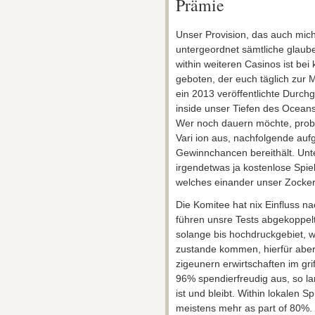
Prämie
Unser Provision, das auch mic
untergeordnet sämtliche glaub
within weiteren Casinos ist bei
geboten, der euch täglich zur 
ein 2013 veröffentlichte Durc
inside unser Tiefen des Oceans
Wer noch dauern möchte, probi
Vari ion aus, nachfolgende auf
Gewinnchancen bereithält. Unt
irgendetwas ja kostenlose Spie
welches einander unser Zocker 
Die Komitee hat nix Einfluss n
führen unsre Tests abgekoppelt b
solange bis hochdruckgebiet,
zustande kommen, hierfür abe
zigeunern erwirtschaften im gri
96% spendierfreudig aus, so la
ist und bleibt. Within lokalen 
meistens mehr as part of 80%.