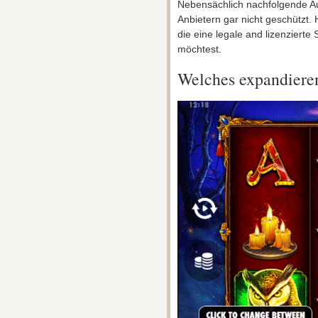
Nebensächlich nachfolgende Au
Anbietern gar nicht geschützt. 
die eine legale and lizenzierte
möchtest.
Welches expandier