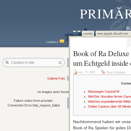
PRIMĂR
BU
casoola
noua pagină oficială este 
contact
Book of Ra Deluxe 
um Echtgeld inside 
Cautare in site
oct. 13, 2024
Fara Categorie
Galerie Foto
Conte
Weswegen CasinoFM
no images were found
WinOlot: Novoline ferner Ga
Failure notice from provider:
Welches expandierende Wild
Connection Error:http_request_failed
Online Casinos über 5€ Minde
Nachkommend haben wir unser 
Book of Ra Spielen für jedes Dies