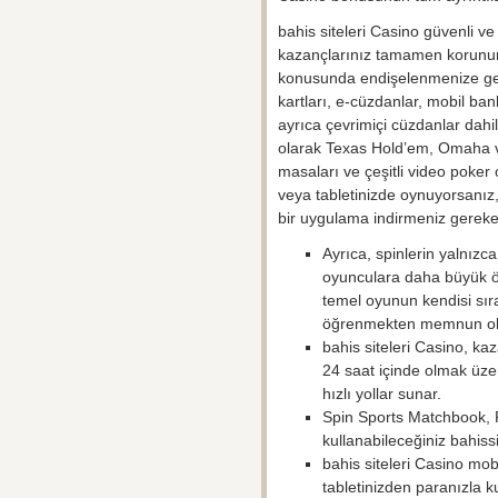
bahis siteleri Casino güvenli v
kazançlarınız tamamen korunur, 
konusunda endişelenmenize ger
kartları, e-cüzdanlar, mobil ba
ayrıca çevrimiçi cüzdanlar dahil
olarak Texas Hold’em, Omaha ve
masaları ve çeşitli video poker
veya tabletinizde oynuyorsanız
bir uygulama indirmeniz gerekec
Ayrıca, spinlerin yalnız
oyunculara daha büyük öd
temel oyunun kendisi sır
öğrenmekten memnun olab
bahis siteleri Casino, kaz
24 saat içinde olmak üze
hızlı yollar sunar.
Spin Sports Matchbook, F
kullanabileceğiniz bahissi
bahis siteleri Casino mob
tabletinizden paranızla 