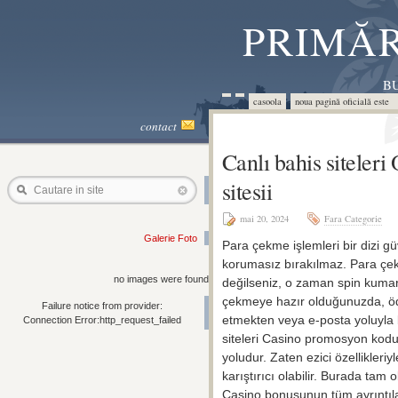
PRIMĂR
BU
casoola
noua pagină oficială este 
contact
Canlı bahis siteleri 
sitesii
Cautare in site
mai 20, 2024
Fara Categorie
Galerie Foto
Para çekme işlemleri bir dizi güv
korumasız bırakılmaz. Para çe
no images were found
değilseniz, o zaman spin kumar
çekmeye hazır olduğunuzda, ödem
Failure notice from provider:
etmekten veya e-posta yoluyla 
Connection Error:http_request_failed
siteleri Casino promosyon kodu
yoludur. Zaten ezici özellikleri
karıştırıcı olabilir. Burada tam 
Casino bonusunun tüm ayrıntıla