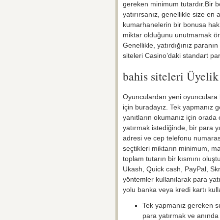
gereken minimum tutardır.Bir b
yatırırsanız, genellikle size en 
kumarhanelerin bir bonusa hak
miktar olduğunu unutmamak öne
Genellikle, yatırdığınız paranın
siteleri Casino’daki standart pa
bahis siteleri Üyeli
Oyunculardan yeni oyunculara k
için buradayız. Tek yapmanız 
yanıtların okumanız için orada
yatırmak istediğinde, bir para 
adresi ve cep telefonu numarası
seçtikleri miktarın minimum, m
toplam tutarın bir kısmını oluştu
Ukash, Quick cash, PayPal, Skri
yöntemler kullanılarak para yatı
yolu banka veya kredi kartı kul
Tek yapmanız gereken su
para yatırmak ve anında