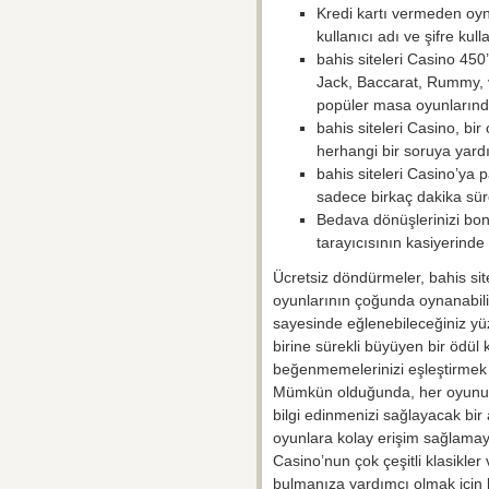
Kredi kartı vermeden oynay
kullanıcı adı ve şifre kull
bahis siteleri Casino 450
Jack, Baccarat, Rummy, v
popüler masa oyunlarında
bahis siteleri Casino, bi
herhangi bir soruya yard
bahis siteleri Casino’ya 
sadece birkaç dakika sür
Bedava dönüşlerinizi bonu
tarayıcısının kasiyerinde
Ücretsiz döndürmeler, bahis sit
oyunlarının çoğunda oynanabilir 
sayesinde eğlenebileceğiniz yü
birine sürekli büyüyen bir ödül 
beğenmemelerinizi eşleştirmek iç
Mümkün olduğunda, her oyunun,
bilgi edinmenizi sağlayacak bir
oyunlara kolay erişim sağlamay
Casino’nun çok çeşitli klasikle
bulmanıza yardımcı olmak için 