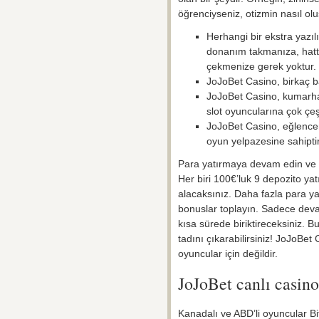
öğrenciyseniz, otizmin nasıl olu
Herhangi bir ekstra yazıl
donanım takmanıza, hatt
çekmenize gerek yoktur.
JoJoBet Casino, birkaç b
JoJoBet Casino, kumarhan
slot oyuncularına çok çeşi
JoJoBet Casino, eğlencen
oyun yelpazesine sahiptir
Para yatırmaya devam edin ve ö
Her biri 100€’luk 9 depozito y
alacaksınız. Daha fazla para y
bonuslar toplayın. Sadece deva
kısa sürede biriktireceksiniz. 
tadını çıkarabilirsiniz! JoJoBet
oyuncular için değildir.
JoJoBet canlı casino
Kanadalı ve ABD’li oyuncular Bitc