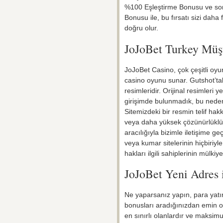
%100 Eşleştirme Bonusu ve son
Bonusu ile, bu fırsatı sizi daha
doğru olur.
JoJoBet Turkey Müşt
JoJoBet Casino, çok çeşitli oyunl
casino oyunu sunar. Gutshot’taki
resimleridir. Orijinal resimler
girişimde bulunmadık, bu nedenle 
Sitemizdeki bir resmin telif hak
veya daha yüksek çözünürlüklü b
aracılığıyla bizimle iletişime g
veya kumar sitelerinin hiçbiriyle
hakları ilgili sahiplerinin mülkiye
JoJoBet Yeni Adres i
Ne yaparsanız yapın, para yat
bonusları aradığınızdan emin 
en sınırlı olanlardır ve maksimu