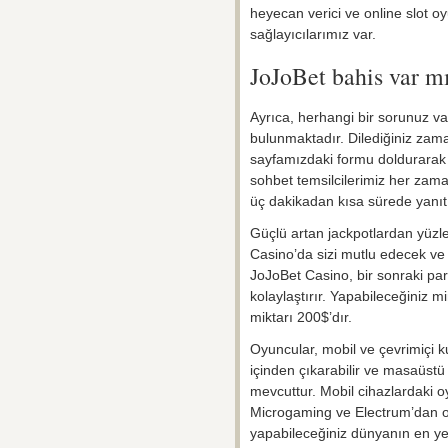
heyecan verici ve online slot 
sağlayıcılarımız var.
JoJoBet bahis var m
Ayrıca, herhangi bir sorunuz va
bulunmaktadır. Dilediğiniz zam
sayfamızdaki formu doldurarak 
sohbet temsilcilerimiz her zama
üç dakikadan kısa sürede yanıt 
Güçlü artan jackpotlardan yüzl
Casino’da sizi mutlu edecek ve
JoJoBet Casino, bir sonraki para
kolaylaştırır. Yapabileceğini
miktarı 200$’dır.
Oyuncular, mobil ve çevrimiçi 
içinden çıkarabilir ve masaüst
mevcuttur. Mobil cihazlardaki o
Microgaming ve Electrum’dan o
yapabileceğiniz dünyanın en yeni