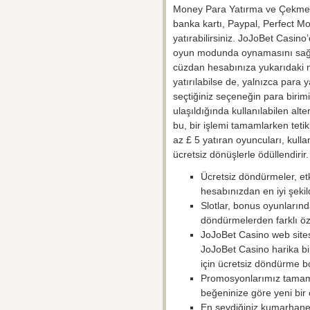
Money Para Yatırma ve Çekme se
banka kartı, Paypal, Perfect Mon
yatırabilirsiniz. JoJoBet Casin
oyun modunda oynamasını sağla
cüzdan hesabınıza yukarıdaki m
yatırılabilse de, yalnızca para
seçtiğiniz seçeneğin para birim
ulaşıldığında kullanılabilen al
bu, bir işlemi tamamlarken tetik
az £ 5 yatıran oyuncuları, kull
ücretsiz dönüşlerle ödüllendirir.
Ücretsiz döndürmeler, etki
hesabınızdan en iyi şekil
Slotlar, bonus oyunlarınd
döndürmelerden farklı öze
JoJoBet Casino web site
JoJoBet Casino harika bir
için ücretsiz döndürme b
Promosyonlarımız tamame
beğeninize göre yeni bir 
En sevdiğiniz kumarhane 