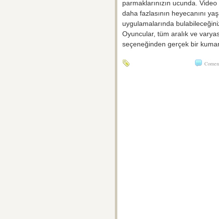
parmaklarınızın ucunda. Video 
daha fazlasının heyecanını yaş
uygulamalarında bulabileceğiniz
Oyuncular, tüm aralık ve varyas
seçeneğinden gerçek bir kumarh
Coment