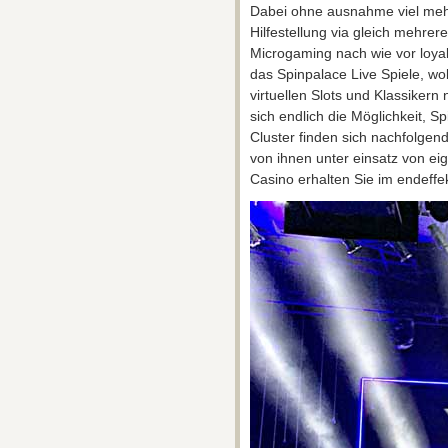
Dabei ohne ausnahme viel meh
Hilfestellung via gleich mehrer
Microgaming nach wie vor loyal
das Spinpalace Live Spiele, wob
virtuellen Slots und Klassikern
sich endlich die Möglichkeit, 
Cluster finden sich nachfolgen
von ihnen unter einsatz von eige
Casino erhalten Sie im endeffek