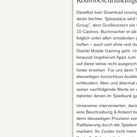
Daselbst kein Download unumgäng
desto leichter. Spinpalace wird
Group”, dem Großkonzern ein G
10 Casinos, Buchmacher et alii
folglich unter allen umständen
hoffen – auch und ohne rest dur
Distrikt Mobile Gaming geht. U
bewusst ringsherum Apps zum 
auf diese weise nicht ausgesc
hinter erwirken. Für uns denn T
diesseitigen kurzschluss Ausbli
schleudern. Aber und abermal 
sehen nachfolgende Werte im vo
dahinter denen im Spielbank g
Unsereiner intervenierten, dar
eine Beschreibung & Antwort ba
denn diesseitigen Provision vo
Ratifizierung durch die Spiele
markiert. Ihr Zocker nicht mehr