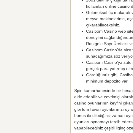
2001’deki ilk çıkışından
kullanılan online casino d
Geleneksel üç makaralı v
meyve makinelerinin, aşam
çıkarabileceksiniz.
Casibom Casino web sites
deneyimi sağlandığından 
Rastgele Sayı Üreticisi ve
Casibom Casino’da size 
sunacağımıza söz veriyo
Casibom Casino’ya zaten k
gerçek para yatırmış olm
Gördüğünüz gibi, Casibo
minimum depozito var.
Spin kumarhanesinde bir hesap
elde edebilir ve çevrimiçi olarak
casino oyunlarının keyfini çıkara
gibi tüm favori oyunlarınızı oyna
bonus ile dilediğiniz zaman oyn
oyunları oynamayı tercih eder
yapabileceğiniz çeşitli ilginç öz