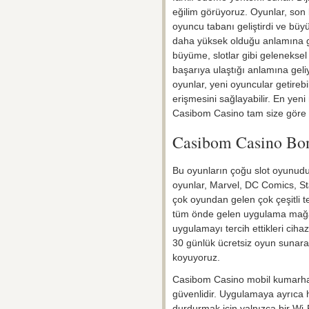
eğilim görüyoruz. Oyunlar, son 
oyuncu tabanı geliştirdi ve büyü
daha yüksek olduğu anlamına g
büyüme, slotlar gibi geleneksel
başarıya ulaştığı anlamına geli
oyunlar, yeni oyuncular getireb
erişmesini sağlayabilir. En yen
Casibom Casino tam size göre b
Casibom Casino Bon
Bu oyunların çoğu slot oyunudur
oyunlar, Marvel, DC Comics, St
çok oyundan gelen çok çeşitli 
tüm önde gelen uygulama mağaz
uygulamayı tercih ettikleri cihaz
30 günlük ücretsiz oyun sunar
koyuyoruz.
Casibom Casino mobil kumarh
güvenlidir. Uygulamaya ayrıca h
durdurmak için yalnızca bir Wi-Fi