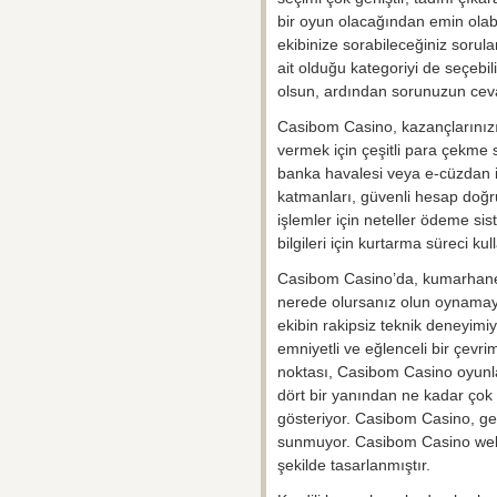
bir oyun olacağından emin olab
ekibinize sorabileceğiniz sorula
ait olduğu kategoriyi de seçebili
olsun, ardından sorunuzun cevab
Casibom Casino, kazançlarınızı 
vermek için çeşitli para çekme s
banka havalesi veya e-cüzdan il
katmanları, güvenli hesap doğr
işlemler için neteller ödeme sis
bilgileri için kurtarma süreci kull
Casibom Casino’da, kumarhanede
nerede olursanız olun oynamayı 
ekibin rakipsiz teknik deneyimiy
emniyetli ve eğlenceli bir çev
noktası, Casibom Casino oyunl
dört bir yanından ne kadar çok
gösteriyor. Casibom Casino, ge
sunmuyor. Casibom Casino web s
şekilde tasarlanmıştır.