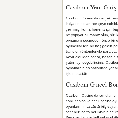
Casibom Yeni Giriş 
Casibom Casino’da gerçek para
ihtiyacınız olan her şeye sahib
çevrimiçi kumarhaneniz için b
ne yapıyor olursanız olun, siz
oynamayı seçmeden önce bir oy
oyuncular için bir hoş geldin p
transfer yöntemleriyle para ya
Kayıt olduktan sonra, hesabınız
yatırmayı seçebilirsiniz: Casib
oynamanın ön saflarında yer al
işletmecisidir.
Casibom G ncel Bon
Casibom Casino’da sunulan en iy
canlı casino ve canlı casino oy
oyunlarını masaüstü bilgisayar
seçebilir, hatta her ikisinin de 
tüm oyunlar için kullanılan pla