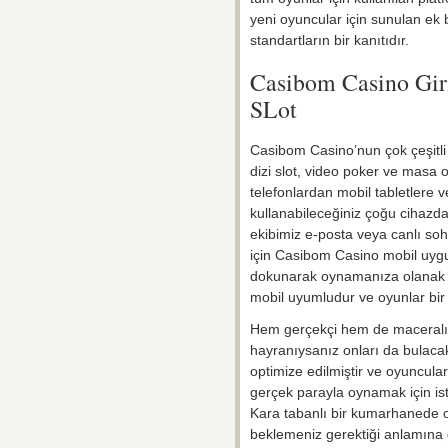
yeni oyuncular için sunulan ek 
standartların bir kanıtıdır.
Casibom Casino Giri
SLot
Casibom Casino’nun çok çeşitli 
dizi slot, video poker ve masa oy
telefonlardan mobil tabletlere 
kullanabileceğiniz çoğu cihazd
ekibimiz e-posta veya canlı soh
için Casibom Casino mobil uyg
dokunarak oynamanıza olanak t
mobil uyumludur ve oyunlar bir
Hem gerçekçi hem de maceralı oy
hayranıysanız onları da bulaca
optimize edilmiştir ve oyuncula
gerçek parayla oynamak için ist
Kara tabanlı bir kumarhanede 
beklemeniz gerektiği anlamına ge