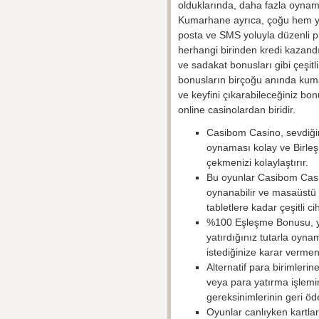
olduklarında, daha fazla oynam
Kumarhane ayrıca, çoğu hem ye
posta ve SMS yoluyla düzenli pr
herhangi birinden kredi kazand
ve sadakat bonusları gibi çeşitli
bonusların birçoğu anında kum
ve keyfini çıkarabileceğiniz bo
online casinolardan biridir.
Casibom Casino, sevdiğin
oynaması kolay ve Birleşi
çekmenizi kolaylaştırır.
Bu oyunlar Casibom Casi
oynanabilir ve masaüstü v
tabletlere kadar çeşitli c
%100 Eşleşme Bonusu, yat
yatırdığınız tutarla oyn
istediğinize karar vermen
Alternatif para birimlerin
veya para yatırma işlemin
gereksinimlerinin geri öde
Oyunlar canlıyken kartla