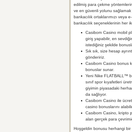
edilmiş para çekme yöntemlerim
ve en güvenli yolunu sağlamak iç
bankacılık ortaklarımızı veya e
bankacılık seçeneklerinin her iki
Casibom Casino mobil pl
giriş yapabilir, en sevdiğ
istediğiniz şekilde bonusla
Sık sık, size hesap ayrın
göndeririz.
Casibom Casino bonus ko
bonuslar sunar.
Yeni Nike FLATBALL™ buz h
sınıf spor kıyafetleri ü
giyimin piyasadaki herha
da sağlıyor.
Casibom Casino ile ücrets
casino bonuslarını alabilir
Casibom Casino, kripto 
alan gerçek para çevrimi
Hoşgeldin bonusu herhangi bir z