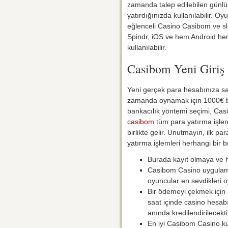
zamanda talep edilebilen günl
yatırdığınızda kullanılabilir. 
eğlenceli Casino Casibom ve slot
Spindr, iOS ve hem Android hem 
kullanılabilir.
Casibom Yeni Giriş 
Yeni gerçek para hesabınıza s
zamanda oynamak için 1000€ bo
bankacılık yöntemi seçimi, Casi
casibom
tüm para yatırma işleml
birlikte gelir. Unutmayın, ilk pa
yatırma işlemleri herhangi bir 
Burada kayıt olmaya ve h
Casibom Casino uygulama
oyuncular en sevdikleri oy
Bir ödemeyi çekmek için k
saat içinde casino hesab
anında kredilendirilecekti
En iyi Casibom Casino k